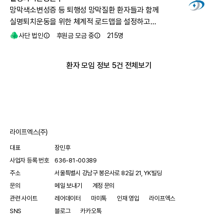
망막색소변성증 등 퇴행성 망막질환 환자들과 함께
실명퇴치운동을 위한 체계적 로드맵을 설정하고
시행합니다.
사단 법인
후원금 모금 중
215
명
환자 모임 정보 5건 전체보기
라이프엑스(주)
대표
장민후
사업자 등록 번호
636-81-00389
주소
서울특별시 강남구 봉은사로 82길 21, YK빌딩
문의
메일 보내기
계정 문의
관련 사이트
레어데이터
마미톡
인재 영입
라이프엑스
SNS
블로그
카카오톡