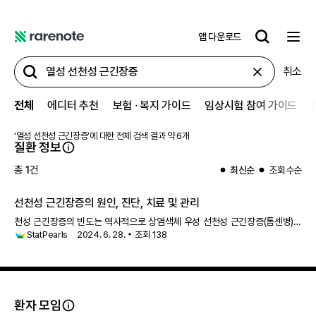
앱 다운로드
레
어
취소
노
트
전체
에디터 추천
보험 ∙ 복지 가이드
임상시험 참여 가이드
‘
열성 선천성 근긴장증
’에 대한 전체 검색 결과 약
6
개
질환 정보
총
1
건
최신순
조회수순
선천성 근긴장증의 원인, 진단, 치료 및 관리
천성 근긴장증의 빈도는 역사적으로 상염색체 우성 선천성 근긴장증(톰센병)의
StatPearls
2024. 6. 28.
조회
138
경우 1:23,000, 상염색체
열성 선천성 근긴장증
(베커병)의 경우
1:50,000으로 설명되었습니다. 현재 상염색체 우성 형태가 실제로는
상염색체 열성 선천
환자 모임