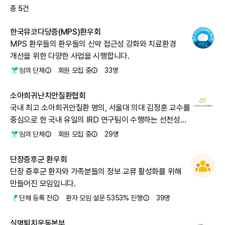
총
5
건
한국뮤코다당증(MPS)환우회
MPS 환우들의 환우들의 신약 접근성 강화와 치료환경
개선을 위한 다양한 사업을 시행합니다.
임의 단체
회원 모집 중
33
명
소아희귀난치안질환협회
국내 최고 소아희귀안질환 명의, 서울대 의대 김정훈 교수를
중심으로 한 국내 유일의 IRD 연구팀이 수행하는 선천성
안질환의 유전자·세포 치료 임상을 지지합니다.\n\n정부,
임의 단체
회원 모집 중
29
명
국회, 유관기관에게 첨단 유전자·세포 치료제의 적용, 치료
센터 건립을 촉구합니다.
단장증후군 환우회
단장 증후군 환자와 가족분들의 정보 교류 활성화를 위해
만들어진 모임입니다.
단체 등록 전
환자 모임 설문 5353% 진행
39
명
실명퇴치운동본부