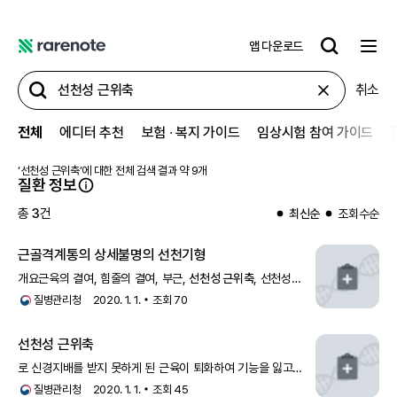
앱 다운로드
레
어
취소
노
트
전체
에디터 추천
보험 ∙ 복지 가이드
임상시험 참여 가이드
‘
선천성 근위축
’에 대한 전체 검색 결과 약
9
개
질환 정보
총
3
건
최신순
조회수순
근골격계통의 상세불명의 선천기형
개요근육의 결여, 힘줄의 결여, 부근,
선천성 근위축
, 선천성
협착띠, 선천성 짧은힘줄 외에도 출생 시 근골격계의 기형, 이상
질병관리청
2020. 1. 1.
조회
70
혹은 변형이 관찰될 수 있다. 이
선천성 근위축
로 신경지배를 받지 못하게 된 근육이 퇴화하여 기능을 잃고
위축된 것을
선천성 근위축
이라고 한다.원인사용하지 못하는
질병관리청
2020. 1. 1.
조회
45