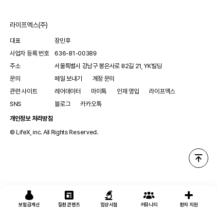
라이프엑스(주)
대표
장민후
사업자 등록 번호
636-81-00389
주소
서울특별시 강남구 봉은사로 82길 21, YK빌딩
문의
메일 보내기
계정 문의
관련 사이트
레어데이터
마미톡
인재 영입
라이프엑스
SNS
블로그
카카오톡
개인정보 처리방침
© LifeX, inc. All Rights Reserved.
보험금계산
질환 콘텐츠
임상시험
커뮤니티
환자 지원