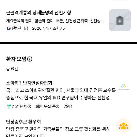
근육이 기능을 잃고 퇴화하는 현상은 선천성 원위성
선천성
근위축
증 (dist
근골격계통의 상세불명의 선천기형
개요근육의 결여, 힘줄의 결여, 부근,
선천성 근위축
, 선천성
협착띠, 선천성 짧은힘줄 외에도 출생 시 근골격계의 기형, 이상
질병관리청
2020. 1. 1.
조회
75
혹은 변형이 관찰될 수 있다. 이
환자 모임
총
6
건
소아희귀난치안질환협회
국내 최고 소아희귀안질환 명의, 서울대 의대 김정훈 교수를
중심으로 한 국내 유일의 IRD 연구팀이 수행하는 선천성
안질환의 유전자·세포 치료 임상을 지지합니다.\n\n정부,
임의 단체
회원 모집 중
29
명
국회, 유관기관에게 첨단 유전자·세포 치료제의 적용, 치료
센터 건립을 촉구합니다.
단장증후군 환우회
단장 증후군 환자와 가족분들의 정보 교류 활성화를 위해
만들어진 모임입니다.