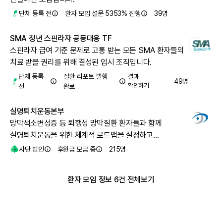
단체 등록 전
환자 모임 설문 5353% 진행
39
명
SMA 청년 스핀라자 공동대응 TF
스핀라자 급여 기준 문제로 고통 받는 모든 SMA 환자들의
치료 받을 권리를 위해 결성된 임시 조직입니다.
단체 등록
질환 리포트 발행
결과
49
명
확인하기
전
완료
실명퇴치운동본부
망막색소변성증 등 퇴행성 망막질환 환자들과 함께
실명퇴치운동을 위한 체계적 로드맵을 설정하고
시행합니다.
사단 법인
후원금 모금 중
215
명
환자 모임 정보 6건 전체보기