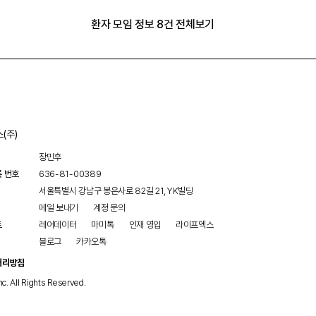
환자 모임 정보 8건 전체보기
(주)
장민후
록 번호
636-81-00389
서울특별시 강남구 봉은사로 82길 21, YK빌딩
메일 보내기
계정 문의
트
레어데이터
마미톡
인재 영입
라이프엑스
블로그
카카오톡
처리방침
nc. All Rights Reserved.