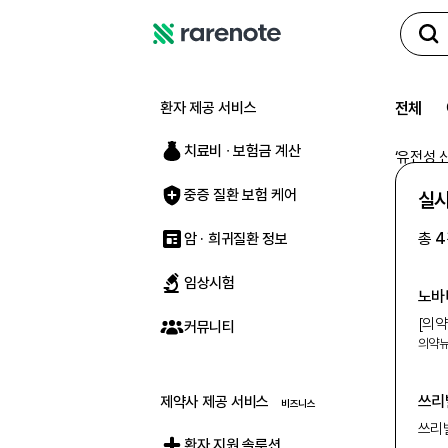
레
어
노
환자 제공 서비스
전체
트
치료비 ∙ 보험금 계산
‘
유전성 
중증 질환 보험 케어
실시
총
4
암 · 희귀질환 정보
임상시험
노바
[의
커뮤니티
의약
제형
신경세
아동,
쓰리
제약사 제공 서비스
오나
쓰리
이트
환자 지원 솔루션