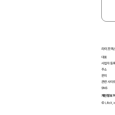
라이프엑스
대표
사업자 등
주소
문의
관련 사이
SNS
개인정보 
© LifeX, i