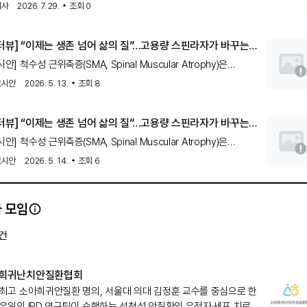
닝에서 검사 대상 약 4명 중 1명의 원인 질환을 확인했다.AI 기반
한 유전자 대체치료제다.연령이나 체중에 따
의사
2026. 7. 29.
조회
0
유전성 신경근육질환
질환 진단 기업 쓰리빌리언은
환자 유전자
닝 프로그램 ‘EASY NMD’를 통해 총 203건의 검사를 완료하고, 이
n-터뷰] “이제는 생존 넘어 삶의 질”…고용량 스핀라자가 바꾸는
7건에서 원인 질환을 확인했다고 28일 밝혔다.EASY NMD(EArly
A 치료 전략
ening to IdentifY potential NeuroMuscular Disorders)는
안] 척수성 근위축증(SMA, Spinal Muscular Atrophy)은
성 신경근육질환
이 의심되지만 원인을 찾지 못했거나 오진 가능성이
유전성 신경근육질환
아에서 발병하며 사망 위험이 높은 희귀
으로
르시안
2026. 5. 13.
조회
8
 왔으나, 최초의 SM
n-터뷰] “이제는 생존 넘어 삶의 질”…고용량 스핀라자가 바꾸는
A 치료 전략
안] 척수성 근위축증(SMA, Spinal Muscular Atrophy)은
유전성 신경근육질환
아에서 발병하며 사망 위험이 높은 희귀
으로
르시안
2026. 5. 14.
조회
6
 왔으나, 최초의 SM
 모임
건
희귀난치안질환협회
 최고 소아희귀안질환 명의, 서울대 의대 김정훈 교수를 중심으로 한
 유일의 IRD 연구팀이 수행하는 선천성 안질환의 유전자·세포 치료