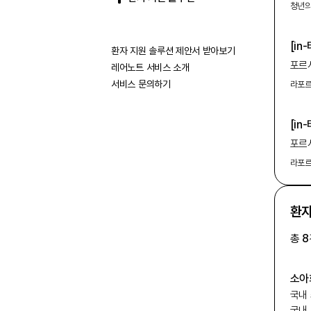
스크리
유일
청년
희귀
스크리
[i
중 4
환자 지원 솔루션 제안서 받아보기
SM
Scre
포르시
레어노트 서비스 소개
유전
영유
서비스 문의하기
라포
있는
인식돼
[i
SM
포르시
영유
라포
인식돼
환자
총
8
소아
국내
국내