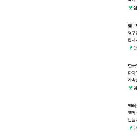
임상을
임
치료
혈구
혈구
합니
단
한국
환자
가족
임
엘러
엘러
만들
단