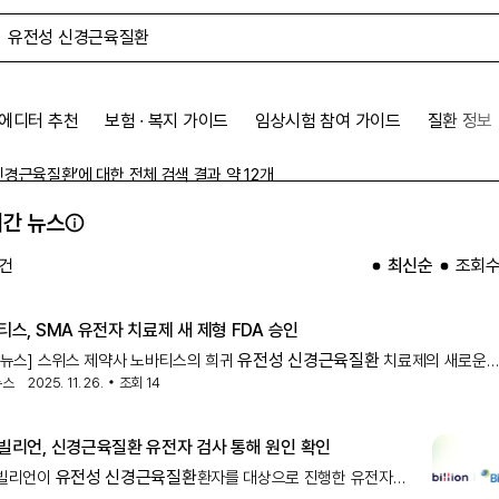
에디터 추천
보험 ∙ 복지 가이드
임상시험 참여 가이드
질환 정보
신경근육질환
’에 대한 전체 검색 결과 약
12
개
간 뉴스
건
최신순
조회
티스, SMA 유전자 치료제 새 제형 FDA 승인
유전성 신경근육질환
약뉴스] 스위스 제약사 노바티스의 희귀
치료제의 새로운
뉴스
2025. 11. 26.
조회
14
이 미국 식품의약국(FDA)으로부터 승인을 획득했다.노바티스는 FDA가 생존 운
포1(SMN1) 유전자 변이가 확인된 척수성 근위축증(SMA)을 앓고 있는 2세 이
 청소년, 성인 환자를 위한 치료제 이트비스마(Itvisma, 성분명
빌리언, 신경근육질환 유전자 검사 통해 원인 확인
셈노진아베파르보벡)를 승인했다고 24일(미국시간) 발표했다.노바티스에 따르면
유전성 신경근육질환
빌리언이
환자를 대상으로 진행한 유전자
비스마는 광범위한 척수성 근위축증 환자 집단을 대상으로 사용 가능한 최초이자