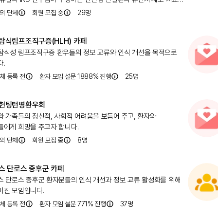
 지지합니다.\n\n정부, 국회, 유관기관에게 첨단 유전자·세포
의 단체
회원 모집 중
29
명
제의 적용, 치료 센터 건립을 촉구합니다.
탐식림프조직구증(HLH) 카페
탐식성 림프조직구증 환우들의 정보 교류와 인식 개선을 목적으로
다.
체 등록 전
환자 모임 설문 1888% 진행
25
명
헌팅턴병환우회
와 가족들의 정신적, 사회적 어려움을 보듬어 주고, 환자와
들에게 희망을 주고자 합니다.
의 단체
회원 모집 중
8
명
스 단로스 증후군 카페
스 단로스 증후군 환자분들의 인식 개선과 정보 교류 활성화를 위해
어진 모임입니다.
체 등록 전
환자 모임 설문 771% 진행
37
명