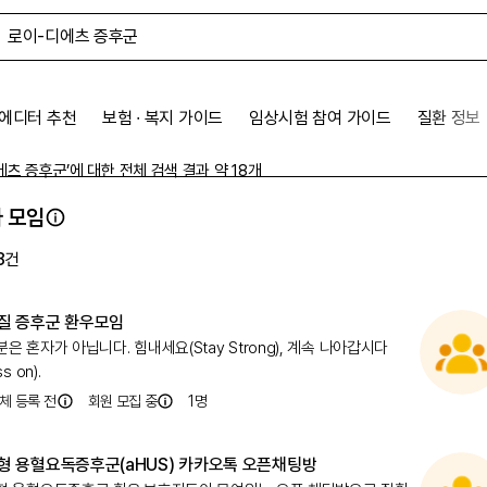
에디터 추천
보험 ∙ 복지 가이드
임상시험 참여 가이드
질환 정보
에츠 증후군
’에 대한 전체 검색 결과 약
18
개
 모임
8
건
질 증후군 환우모임
은 혼자가 아닙니다. 힘내세요(Stay Strong), 계속 나아갑시다
ss on).
체 등록 전
회원 모집 중
1
명
형 용혈요독증후군(aHUS) 카카오톡 오픈채팅방