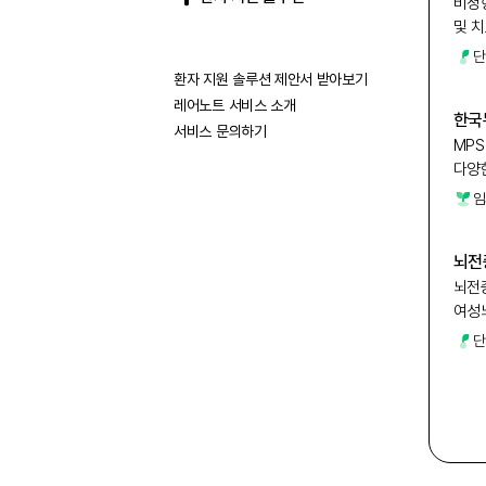
비정
및 
단
환자 지원 솔루션 제안서 받아보기
레어노트 서비스 소개
한국
서비스 문의하기
MP
다양
임
뇌전
뇌전
여성
공유
단