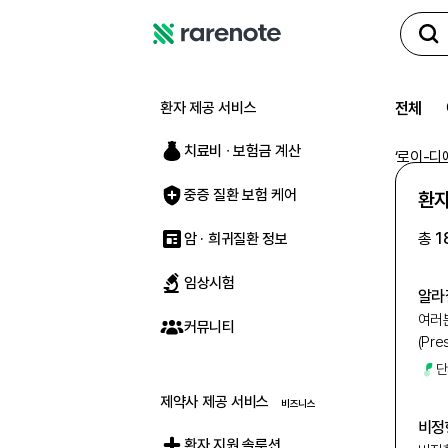
레
어
노
환자 제공 서비스
전체
트
치료비 ∙ 보험금 계산
‘
로이-디
중증 질환 보험 케어
환자
총
1
암 · 희귀질환 정보
임상시험
알라
여러분
커뮤니티
(Pre
단
제약사 제공 서비스
비정
환자 지원 솔루션