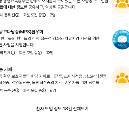
형 용혈요독증후군 환우·보호자들이 모여있는 오픈 채팅방으로 질환
치료에 대한 정보를 공유하고, 일상을 공감합니다.
체 등록 전
회원 모집 중
2
명
뮤코다당증(MPS)환우회
S 환우들의 환우들의 신약 접근성 강화와 치료환경 개선을 위한
한 사업을 시행합니다.
의 단체
회원 모집 중
33
명
증 카페
증 환우·보호자들의 희망 카페로 뇌전증, 소아뇌전증, 청소년뇌전증,
뇌전증, 성인뇌전증, 노인뇌전증의 치료 및 완치를 위한 정보를
합니다.
체 등록 전
회원 모집 중
8
명
환자 모임 정보 18건 전체보기