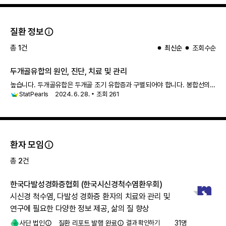
질환 정보
총
1
건
최신순
조회수순
두개골유합의 원인, 진단, 치료 및 관리
높습니다. 두개골유합은 두개골 조기 유합증과 구별되어야 합니다. 봉합선의
StatPearls
2024. 6. 28.
조회
261
조기 융합이 없습니다. 머리의 평
행사
변형, 같은 쪽 귀와 머리의 앞쪽 변위,
같은 쪽 후두부 평탄화와 반대쪽 후두부 돌출이 나타납니다. 갑작스러
환자 모임
총
2
건
한국다발성경화증협회 (한국시신경척수염환우회)
시신경 척수염, 다발성 경화증 환자의 치료와 관리 및
연구에 필요한 다양한 정보 제공, 삶의 질 향상
사단 법인
질환 리포트 발행 완료
결과 확인하기
31
명