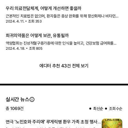
지원금,
행사
, 캠페인 소식이 있어요. 자세한 내용은 각 항목을 눌러
우리 의료전달체계, 어떻게 개선하면 좋을까
근본적인 치료법은 없으며, 환자들은 증상 완화를 위해 항산화제나 비타민
2024. 4. 11.
조회
353
등을 복용하고 있어요.
행사
·캠페인 희귀질환 환자를 위한 다양한 지원금,
행사
, 캠페인 소식이 있어요. 자세한 내용은 각 항목을 눌러
희귀의약품은 어떻게 보관, 유통될까
액암협회는 진성적혈구증가증에 대한 인식을 높이고, 건강보험 급여화를
2024. 4. 18.
조회
805
촉구하는 '진성적혈구증가증 희망솔루션'
행사
를 개최했어요. 협회는
베스레미에 대한 건강보험 급여 재신청과 함께 국민동의청원 등의 활동으로
환자의 목소리
에디터 추천 43건 전체 보기
실시간 뉴스
총
1069
건
최신순
조회수순
연극 '노민호와 주리애' 루게릭병 환우 가족 초청
행사