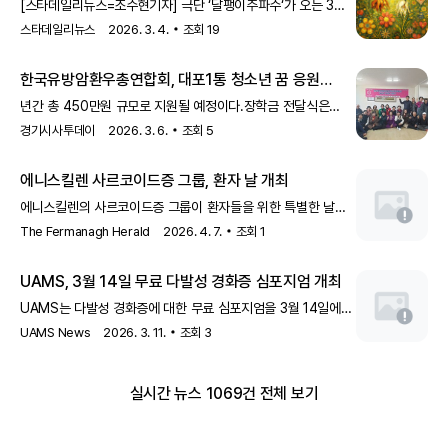
진행 ::
[스타데일리뉴스=조수현기자] 극단 ‘달팽이주파수‘가 오는 3월
성수아트홀에서 공연하는 연극 &lt;노민호와 주리애(원작
스타데일리뉴스
2026. 3. 4.
조회
19
William Shakespeare, 각색·연출 이원재)&gt;에 루게릭병
환우 가족 100명을 초청한다....
한국유방암환우총연합회, 대포1통 청소년 꿈 응원
장학금 전달
년간 총 450만원 규모로 지원될 예정이다.장학금 전달식은
정월대보름을 맞아 열린 대포 1통 마을
행사
와 함께 진행돼 더욱
경기시사투데이
2026. 3. 6.
조회
5
뜻깊은 자리가 됐다.이날
행사
에는 마을 주민과 어르신들이 함께
참석해 학생의 밝은 미래를 응원하며 따뜻한 격려의 마음을
에니스킬렌 사르코이드증 그룹, 환자 날 개최
전했다.특히 마을 어르신
에니스킬렌의 사르코이드증 그룹이 환자들을 위한 특별한 날을
개최합니다. 이
행사
는 사르코이드증 환자들에게 정보를
The Fermanagh Herald
2026. 4. 7.
조회
1
제공하고 지원을 강화하기 위해 마련되었습니다.
UAMS, 3월 14일 무료 다발성 경화증 심포지엄 개최
UAMS는 다발성 경화증에 대한 무료 심포지엄을 3월 14일에
개최합니다. 이
행사
는 환자와 의료 전문가들에게 최신 정보를
UAMS News
2026. 3. 11.
조회
3
제공하고 질병 관리에 대한 이해를 높이기 위해 마련되었습니다.
실시간 뉴스 1069건 전체 보기