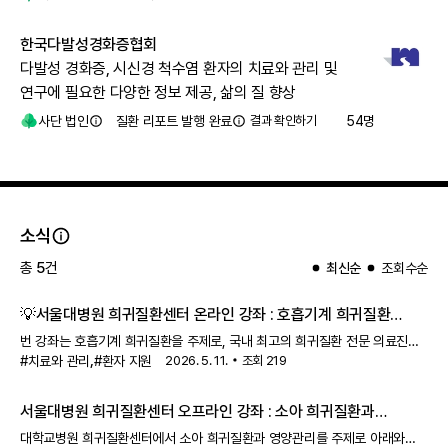
한국다발성경화증협회
다발성 경화증, 시신경 척수염 환자의 치료와 관리 및
연구에 필요한 다양한 정보 제공, 삶의 질 향상
사단 법인
질환 리포트 발행 완료
결과 확인하기
54
명
소식
총
5
건
최신순
조회수순
💡서울대병원 희귀질환센터 온라인 강좌 : 호흡기계 희귀질환
바로알기 (6/29~7/5)
번 강좌는 호흡기계 희귀질환을 주제로, 국내 최고의 희귀질환 전문 의료진이
,
직접 강의를 진행합니다.
#치료와 관리
#환자 지원
행사
2026. 5. 11.
명 : 호흡기계 희귀질환 바로알기 일시 :
조회
219
6/29(월) 오전 9시 ~ 7/5(일) 자정까지 주최 : 현대차
서울대병원 희귀질환센터 오프라인 강좌 : 소아 희귀질환과
영양관리 공개강좌 (4/24, 금)
대학교병원 희귀질환센터에서 소아 희귀질환과 영양관리를 주제로 아래와