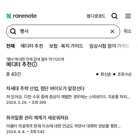
앱 다운로드
레
어
취소
노
트
전체
에디터 추천
보험 ∙ 복지 가이드
임상시험 참여 가이드
‘
행사
’에 대한 전체 검색 결과 약
1120
개
에디터 추천
총
43
건
최신순
조회수순
차세대 주력 산업, 첨단 바이오가 앞장선다
져 있어요. 다만 수유 중에 증상이 재발한 경우에는 스테로이드 치료를 하되
2024. 3. 29.
조회
299
수유는 중단해야 해요.
행사
·캠페인 희귀질환 환자를 위한 다양한 지원금,
행사
, 캠페인 소식이 있어요. 자세한 내용은 각 항목을 눌러
희귀질환 관리 체계가 새로워져요
아울러 의료계의 현재 이슈에 대한 언급도 하면서 대화와 양보를 통한
2024. 4. 4.
조회
542
해결책을 찾기를 희망했어요.
행사
·캠페인 희귀질환 환자를 위한 다양한