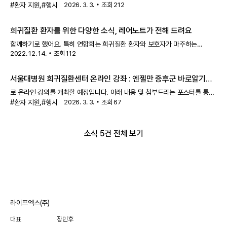
,
같이 오프라인 공개강좌를 개최합니다.
#환자 지원
#행사
2026. 3. 3.
조회
212
행사
명 : 희귀질환 전문 의료진과
함께하는 소아 희귀질환과 영양관리 공개강좌 일시 : 2026.04.24(금)
희귀질환 환자를 위한 다양한 소식, 레어노트가 전해 드려요
함께하기로 했어요. 특히 연합회는 희귀질환 환자와 보호자가 마주하는
2022. 12. 14.
조회
112
어려움을 해결하고자 의료비 지원, 문화
행사
지원, 국가 정책 개발 등 여러
사업을 추진하고 있어요. 이제 레어노트에서도 연합회의 다양한 소식을 전해
서울대병원 희귀질환센터 온라인 강좌 : 엔젤만 증후군 바로알기
(3/30~4/5)
로 온라인 강의를 개최할 예정입니다. 아래 내용 및 첨부드리는 포스터를 통해
,
자세한 내용 확인 바랍니다.
#환자 지원
#행사
2026. 3. 3.
행사
명 : 2026 희귀질환자와 가족을 위한 온라인
조회
67
강좌 1회차 (Angelman 증후군 바로알기) 일시 : 3
소식 5건 전체 보기
라이프엑스(주)
대표
장민후