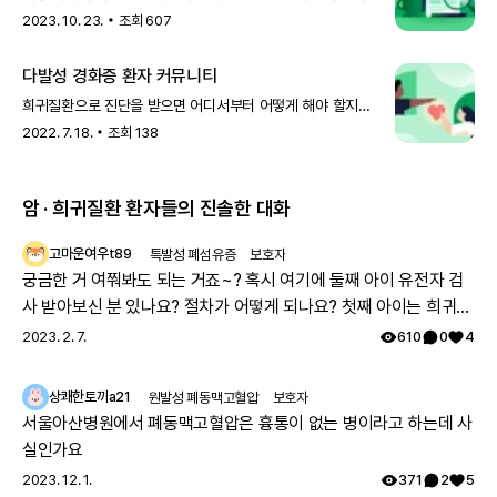
소식, 잘 받아 보고 계신가요? 지나간 소식을 더 편하게
2023. 10. 23.
조회
607
확인하실 수 있도록 앞으로
다발성 경화증 환자 커뮤니티
희귀질환으로 진단을 받으면 어디서부터 어떻게 해야 할지
막막해집니다. 이때 나와 같은 질환의 사람을 만나 정보를
2022. 7. 18.
조회
138
나누고 이야기하면 큰 힘을 얻
암 · 희귀질환 환자들의 진솔한 대화
고마운여우t89
특발성 폐섬유증
보호자
궁금한 거 여쭤봐도 되는 거죠~? 혹시 여기에 둘째 아이 유전자 검
사 받아보신 분 있나요? 절차가 어떻게 되나요? 첫째 아이는 희귀질
환 진단받았고, 당시에 애기 아빠랑 저랑 유전자 검사했는데 돌연변
2023. 2. 7.
610
0
4
이라고 하시더라구요.. 둘째 임신했는데 유전은 안 된다지만 워낙에
걱정스러워서리.. 다들 몇주차에 무슨 검사하셨나요? 도움 좀 주심
상쾌한토끼a21
원발성 폐동맥고혈압
보호자
감사하겠습니다.
서울아산병원에서 폐동맥고혈압은 흉통이 없는 병이라고 하는데 사
실인가요
2023. 12. 1.
371
2
5