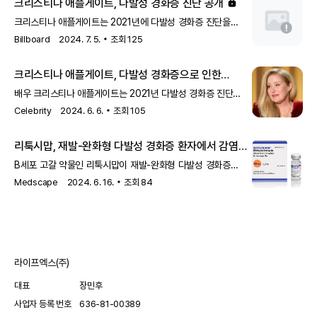
크리스티나 애플게이트, 다발성 경화증 진단 공개
크리스티나 애플게이트는 2021년에 다발성 경화증 진단을
설문에 참여한 다발성 경화증 환자 중 65%가 재발을 경험했는데요. 그
받았다고 밝혔습니다. 그녀는 그 이후로 자신의 MS 투병 과정을
Billboard
2024. 7. 5.
조회
125
횟수는 2~5회가 35%로 가장 많았어요.
공개적으로 공유해왔으며, 특히 정신적으로 어떻게 영향을 받고
또, 한 번 발생한 재발은 기억이 나지 않는다고 답한 환자를 제외하면
있는지에 대해 이야기했습니다.
크리스티나 애플게이트, 다발성 경화증으로 인한
21%가 2주 이내, 2주~1개월 동안 지속된다고 답했어요.
정신적 고통 고백
배우 크리스티나 애플게이트는 2021년 다발성 경화증 진단
이후 '심각한 우울증'을 겪고 있다고 밝혔습니다. 이 에피소드는
Celebrity
2024. 6. 6.
조회
105
그녀가 2024년 1월 에미상에 출연한 후 녹화되었습니다.
리툭시맙, 재발-완화형 다발성 경화증 환자에서 감염
위험 두 배 증가
B세포 고갈 약물인 리툭시맙이 재발-완화형 다발성 경화증
환자에서 감염 위험을 두 배로 증가시키는 것으로 나타났습니다.
Medscape
2024. 6. 16.
조회
84
이 연구는 5월 14일 온라인에 게재되었습니다.
라이프엑스(주)
대표
장민후
사업자 등록 번호
636-81-00389