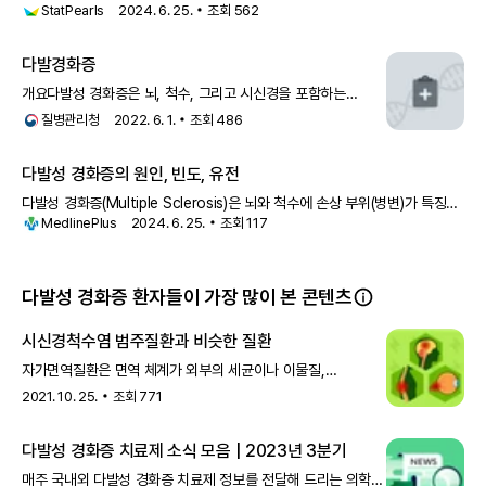
StatPearls
2024. 6. 25.
조회
562
만성 자가면역 질환으로, 염증, 탈수초, 신경교증, 신경
다발경화증
개요다발성 경화증은 뇌, 척수, 그리고 시신경을 포함하는
중추신경계에 발생하는 만성 신경면역계질환입니다. 이 질환의
질병관리청
2022. 6. 1.
조회
486
원인은 정확하게 알려지지는
다발성 경화증의 원인, 빈도, 유전
다발성 경화증(Multiple Sclerosis)은 뇌와 척수에 손상 부위(병변)가 특징인
MedlinePlus
2024. 6. 25.
조회
117
질환입니다. 이러한 병변은 신경을 보호하고 신경 신호
다발성 경화증 환자들이 가장 많이 본 콘텐츠
시신경척수염 범주질환과 비슷한 질환
자가면역질환은 면역 체계가 외부의 세균이나 이물질,
바이러스가 아닌 체내 건강한 세포와 조직을 공격하는
2021. 10. 25.
조회
771
질환입니다. 이러한 자가면역질환이 중추
다발성 경화증 치료제 소식 모음 | 2023년 3분기
매주 국내외 다발성 경화증 치료제 정보를 전달해 드리는 의학