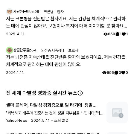
다발성 경화증 치료제는 크게 1차 치료제와 2차 치료제로 나뉘는데요. 대
사랑하는비버n98
크론병
환자
부분 1차 치료제로 시작하지만, 1차 치료제에 반응하지 않거나 부작용이
저는 크론병을 진단받은 환자예요. 저는 건강을 체계적으로 관리하
심하면 다른 1차 치료제나 2차 치료제로 변경하기도 해요.
는 데에 관심이 많아요. 보험이나 복지에 대해 이야기할 분 찾아요
설문에 참여한 다발성 경화증 환자의 45%는 다른 1차 치료제로 변경했
으며, 2차 치료제로 변경한 비율은 35%였어요.
👏🏻
2025. 4. 11.
850
1
1
상큼한푸들p54
뇌전증 지속상태
보호자
저는 뇌전증 지속상태을 진단받은 환자의 보호자예요. 저는 건강을
체계적으로 관리하는 데에 관심이 많아요.
2024. 1. 11.
696
0
0
전 세계 다발성 경화증 실시간 뉴스
셀마 블레어, 다발성 경화증으로 말 타기에 '정말
자랑스러워': '대단한 일'
"회복하고 배우며 집중하는 것에 정말 자부심을 느낍니다,"라고
셀마 블레어가 자신의 "사랑하는" 말, 미스터 니블스와 함께
Yahoo News
2024. 5. 11.
조회
212
말타기를 하는 영상과 함께 썼습니다.