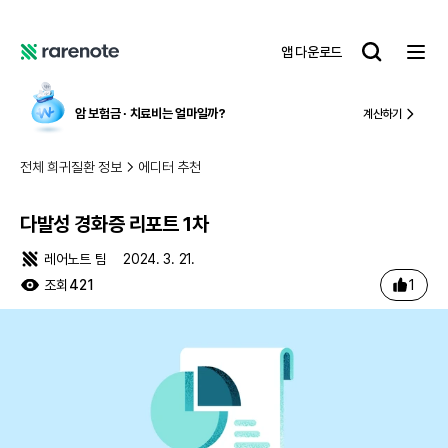
다발성 경화증 리포트 1차
레
앱 다운로드
어
레
노
어
트
노
국내 유일,
중증 질환 맞춤형 보험케어
알아보기
트
전체 희귀질환 정보
에디터 추천
다발성 경화증 리포트 1차
레어노트 팀
2024. 3. 21.
1
조회
421