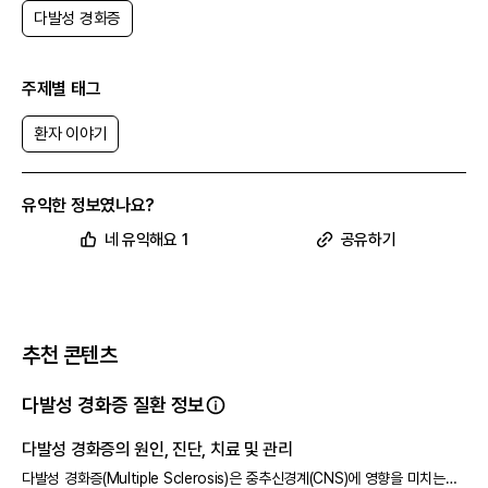
설문에 참여한 다발성 경화증 환자가 처음 사용한 치료제는 스테로이드
다발성 경화증
(소론도 포함)가 28%로 가장 많았고, 그다음으로 베타페론, 텍피데라가
뒤를 이었어요.
현재 사용하는 치료제는 텍피데라가 16%로 가장 많았고, 그다음으로 피
타렉스, 오바지오, 마벤클라드, 레비프, 리툭시맙이었어요.
주제별 태그
환자 이야기
유익한 정보였나요?
네 유익해요 1
공유하기
추천 콘텐츠
다발성 경화증 질환 정보
다발성 경화증의 원인, 진단, 치료 및 관리
다발성 경화증(Multiple Sclerosis)은 중추신경계(CNS)에 영향을 미치는