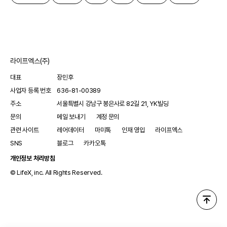
라이프엑스(주)
대표
장민후
사업자 등록 번호
636-81-00389
주소
서울특별시 강남구 봉은사로 82길 21, YK빌딩
문의
메일 보내기
계정 문의
관련 사이트
레어데이터
마미톡
인재 영입
라이프엑스
SNS
블로그
카카오톡
개인정보 처리방침
© LifeX, inc. All Rights Reserved.