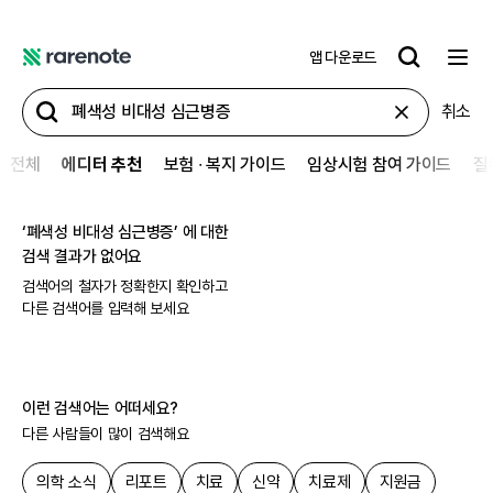
앱 다운로드
레
어
취소
노
트
전체
에디터 추천
보험 ∙ 복지 가이드
임상시험 참여 가이드
질
‘
폐색성 비대성 심근병증
’ 에 대한
검색 결과가 없어요
검색어의 철자가 정확한지 확인하고
다른 검색어를 입력해 보세요
이런 검색어는 어떠세요?
다른 사람들이 많이 검색해요
의학 소식
리포트
치료
신약
치료제
지원금