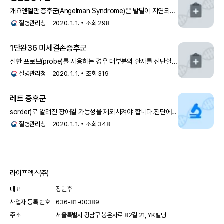
개요
엔젤만 증후군
(Angelman Syndrome)은 발달이 지연되고,
말이 없거나 또는 거의 없고, 까닭없이 부적절하게 장
질병관리청
2020. 1. 1.
조회
298
1단완36 미세결손증후군
절한 프로브(probe)를 사용하는 경우 대부분의 환자를 진단할
수 있습니다. 감별진단으로는 레트 증후군,
엔젤만
질병관리청
2020. 1. 1.
조회
319
증후군
, 프라더-윌리 증후군이 있습니다.치료1번 염색체
단완의 36 부분의 미세결손에 대한 특이적인 치료는 없으며
레트 증후군
sorder)로 알려진 장애일 가능성을 제외시켜야 합니다.진단에
있어서 레트 증후군과 유사한 증상을 보이는
엔젤만 증후군
질병관리청
2020. 1. 1.
조회
348
(Angelman syndrome), 프라더-윌리 증후군(Prader-Willi
syndrome), 아미노산
라이프엑스(주)
대표
장민후
사업자 등록 번호
636-81-00389
주소
서울특별시 강남구 봉은사로 82길 21, YK빌딩