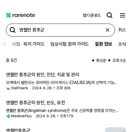
앱 다운로드
레
어
취소
노
트
추천
보험 ∙ 복지 가이드
임상시험 참여 가이드
질환 정보
소식
총
5
건
최신순
조회수순
엔젤만 증후군
의 원인, 진단, 치료 및 관리
모계에서 발현되는 유비퀴틴-라이게이스 E3A(UBE3A)의 선택적 기능
StatPearls
2024. 6. 28.
조회
308
상실이라는 것을 알고 있습니다.
엔젤만 증후군
(AS)은 신경 세포에서 모계
염색체의 UBE3A 유전자의 병리학적 발현 부족과 부계 염색체의 생리학적
유전
엔젤만 증후군
의 원인, 빈도, 유전
엔젤만 증후군
(Angelman syndrome)은 주로 신경계를 영향을 미치는
MedlinePlus
2024. 6. 28.
조회
179
복잡한 유전 질환입니다. 이 질환의 특징적
엔젤만증후군