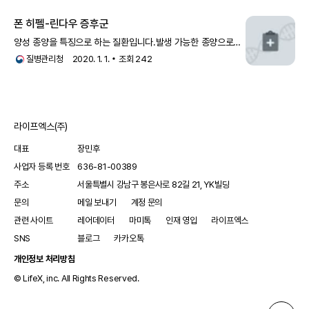
종양이 발생할 위험이 증가합니다. 폰 히펠-린다우 증후군은 크롬친화세포종
폰 히펠-린다우 증후군
양성 종양을 특징으로 하는 질환입니다.발생 가능한 종양으로는
중추신경계 혈관모세포종, 망막 혈관모세포종,
신세포암
,
질병관리청
2020. 1. 1.
조회
242
췌장낭, 부신수질의 갈색세포종(pheochromocytoma),
부고환의 낭선종 및 내이의 내림프낭 종양
라이프엑스(주)
대표
장민후
사업자 등록 번호
636-81-00389
주소
서울특별시 강남구 봉은사로 82길 21, YK빌딩
문의
메일 보내기
계정 문의
관련 사이트
레어데이터
마미톡
인재 영입
라이프엑스
SNS
블로그
카카오톡
개인정보 처리방침
© LifeX, inc. All Rights Reserved.