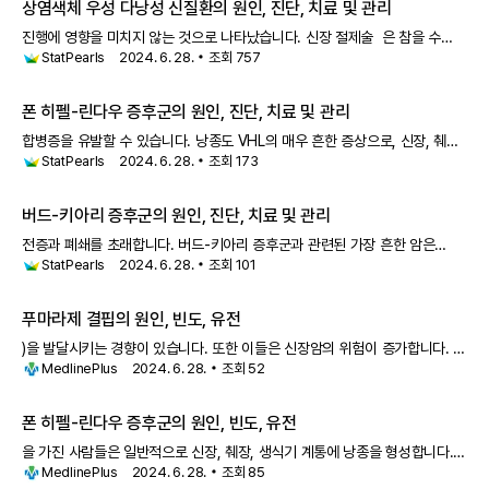
상염색체 우성 다낭성 신질환의 원인, 진단, 치료 및 관리
진행에 영향을 미치지 않는 것으로 나타났습니다. 신장 절제술 은 참을 수
StatPearls
2024. 6. 28.
조회
757
없는 복부 불편감, 식욕 부진,
신세포암
, 신장 출혈, 가스 형성 인자에 의한
신장 감염, 비기능성 신장에서의 사슴뿔 결석과 지속적인 요로 감염이
폰 히펠-린다우 증후군의 원인, 진단, 치료 및 관리
합병증을 유발할 수 있습니다. 낭종도 VHL의 매우 흔한 증상으로, 신장, 췌장
StatPearls
2024. 6. 28.
조회
173
및 생식기에서 발생합니다.
신세포암
(RCC) 및 췌장 신경내분비 종양도
VHL과 함께 나타납니다. 내이에서 발견되는 내림프낭 종양도 VHL 환
버드-키아리 증후군의 원인, 진단, 치료 및 관리
전증과 폐쇄를 초래합니다. 버드-키아리 증후군과 관련된 가장 흔한 암은
StatPearls
2024. 6. 28.
조회
101
간세포암이며, 그 다음으로 부신암,
신세포암
, 평활근육종, 우심방 점액종,
윌름스 종양이 있습니다. 간 병변 때때로 감염이나 간의 공간 점유 병변이
푸마라제 결핍의 원인, 빈도, 유전
)을 발달시키는 경향이 있습니다. 또한 이들은 신장암의 위험이 증가합니다. 이
MedlinePlus
2024. 6. 28.
조회
52
상태는 유전성 평활근종증 및
신세포암
(HLRCC)이라고 합니다. Alam NA,
Rowan AJ, Wortham NC, Pollard PJ,
폰 히펠-린다우 증후군의 원인, 빈도, 유전
을 가진 사람들은 일반적으로 신장, 췌장, 생식기 계통에 낭종을 형성합니다.
MedlinePlus
2024. 6. 28.
조회
85
또한 신장암의 일종인 투명세포
신세포암
과 췌장암의 일종인 췌장 신경내분비