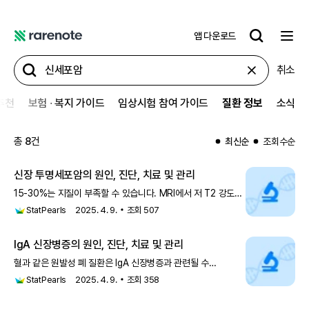
앱 다운로드
레
어
취소
노
트
추천
보험 ∙ 복지 가이드
임상시험 참여 가이드
질환 정보
소식
총
8
건
최신순
조회수순
신장 투명세포암의 원인, 진단, 치료 및 관리
15-30%는 지질이 부족할 수 있습니다. MRI에서 저 T2 강도는
지질이 부족한 혈관근지방종과 투명세포
신세포암
에서
StatPearls
2025. 4. 9.
조회
507
공유됩니다. 저혈관성 투명세포 종양과 비교하여,
혈관근지방종은 일반적으로 과혈관성입니다. 더 큰 종양
IgA 신장병증의 원인, 진단, 치료 및 관리
혈과 같은 원발성 폐 질환은 IgA 신장병증과 관련될 수
있습니다. 또한, 골수증식성 질환, 위암, 폐암,
신세포암
, 그리고
StatPearls
2025. 4. 9.
조회
358
다른 악성 종양과 같은 종양학적 과정도 IgA 신장병증과 관련될
수 있습니다. IgA 신장병증이