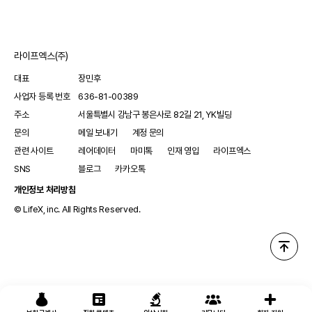
라이프엑스(주)
대표
장민후
사업자 등록 번호
636-81-00389
주소
서울특별시 강남구 봉은사로 82길 21, YK빌딩
문의
메일 보내기
계정 문의
관련 사이트
레어데이터
마미톡
인재 영입
라이프엑스
SNS
블로그
카카오톡
개인정보 처리방침
© LifeX, inc. All Rights Reserved.