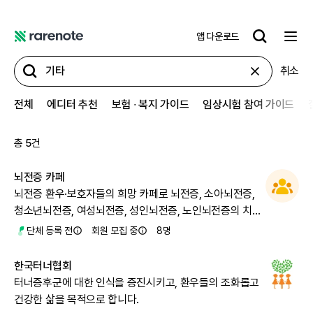
앱 다운로드
레
어
취소
노
트
전체
에디터 추천
보험 ∙ 복지 가이드
임상시험 참여 가이드
총
5
건
뇌전증 카페
뇌전증 환우·보호자들의 희망 카페로 뇌전증, 소아뇌전증,
청소년뇌전증, 여성뇌전증, 성인뇌전증, 노인뇌전증의 치료
및 완치를 위한 정보를 공유합니다.
단체 등록 전
회원 모집 중
8
명
한국터너협회
터너증후군에 대한 인식을 증진시키고, 환우들의 조화롭고
건강한 삶을 목적으로 합니다.