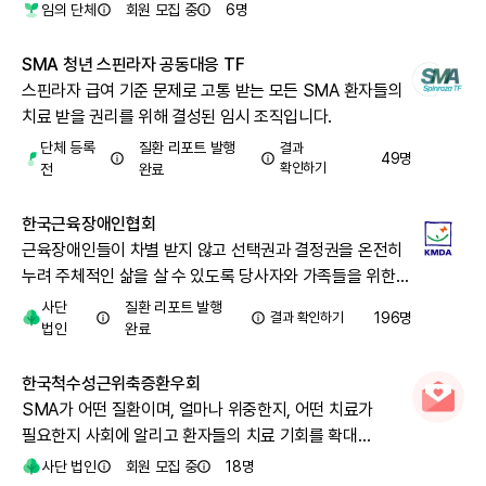
임의 단체
회원 모집 중
6
명
SMA 청년 스핀라자 공동대응 TF
스핀라자 급여 기준 문제로 고통 받는 모든 SMA 환자들의
치료 받을 권리를 위해 결성된 임시 조직입니다.
단체 등록
질환 리포트 발행
결과
49
명
확인하기
전
완료
한국근육장애인협회
근육장애인들이 차별 받지 않고 선택권과 결정권을 온전히
누려 주체적인 삶을 살 수 있도록 당사자와 가족들을 위한
다양한 사업과 정책을 만들어가고 있습니다.
사단
질환 리포트 발행
결과 확인하기
196
명
법인
완료
한국척수성근위축증환우회
SMA가 어떤 질환이며, 얼마나 위중한지, 어떤 치료가
필요한지 사회에 알리고 환자들의 치료 기회를 확대
시키고자 합니다.
사단 법인
회원 모집 중
18
명