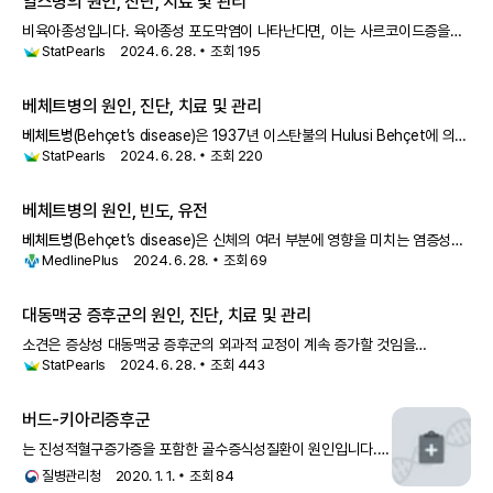
일스병의 원인, 진단, 치료 및 관리
비육아종성입니다. 육아종성 포도막염이 나타난다면, 이는 사르코이드증을
StatPearls
2024. 6. 28.
조회
195
시사합니다. 하포피온이 있는 경우,
베체트병
이 더 가능성이 높은 진단이
됩니다. 질병의 후기 단계에서는 홍채 신생혈관형성이 나타날 수 있습니다.
유리체
베체트병
의 원인, 진단, 치료 및 관리
베체트병
(Behçet’s disease)은 1937년 이스탄불의 Hulusi Behçet에 의해
StatPearls
2024. 6. 28.
조회
220
처음으로 설명되었으
베체트병
의 원인, 빈도, 유전
베체트병
(Behçet’s disease)은 신체의 여러 부분에 영향을 미치는 염증성
MedlinePlus
2024. 6. 28.
조회
69
질환입니다.
베체트병
과 관련된
대동맥궁 증후군의 원인, 진단, 치료 및 관리
소견은 증상성 대동맥궁 증후군의 외과적 교정이 계속 증가할 것임을
StatPearls
2024. 6. 28.
조회
443
시사합니다. 대동맥 축착 동맥경화증
베체트병
거대 세포 동맥염 Ig-G4 관련
질환 가와사키병 류마티스 관절염 사르코이드증 TA는 치료법이 없는 복잡
버드-키아리증후군
는 진성적혈구증가증을 포함한 골수증식성질환이 원인입니다.
이외의 원인으로는 고형종양, 발작성야간혈색쇼뇨증,
베체트병
,
질병관리청
2020. 1. 1.
조회
84