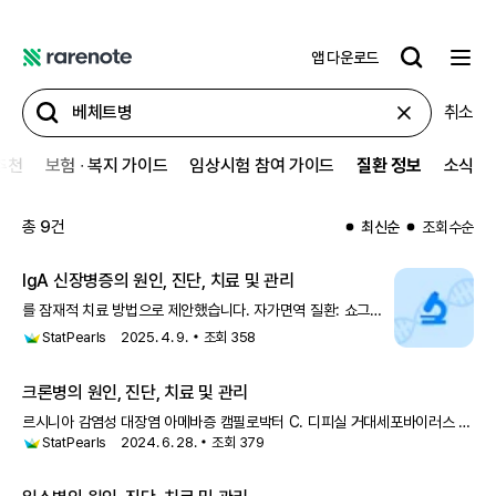
앱 다운로드
레
어
취소
노
트
추천
보험 ∙ 복지 가이드
임상시험 참여 가이드
질환 정보
소식
총
9
건
최신순
조회수순
IgA 신장병증의 원인, 진단, 치료 및 관리
를 잠재적 치료 방법으로 제안했습니다. 자가면역 질환: 쇼그렌
증후군, 척추관절염, 전신성 홍반성 루푸스,
베체트병
을 포함한
StatPearls
2025. 4. 9.
조회
358
자가면역 질환이 IgA 발생과 관련이 있습니다. 피부 질환: 피부
질환은 IgA 신장병증과 관련된
크론병의 원인, 진단, 치료 및 관리
르시니아 감염성 대장염 아메바증 캠필로박터 C. 디피실 거대세포바이러스 E.
StatPearls
2024. 6. 28.
조회
379
콜리 살모넬라 시겔라 비감염성
베체트병
일반 변이 면역 결핍증 게실염 약물
유발 대장염(예: 비스테로이드성 항염증제 및 면역요법) 허혈성 대장염