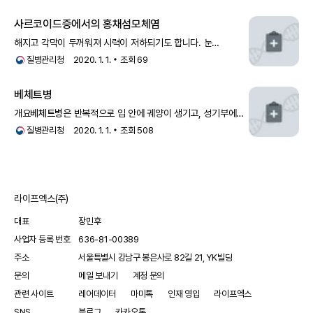
항인지질항체증후군, C 단백 및 S 단백 결핍증 등 혈전이 잘
생기는 질환들, 경구용 피임약 복용, 임신
사르코이드증에서의 홍채섬모체염
해지고 각막이 두꺼워져 시력이 저하되기도 합니다. 눈
사르코이드증의 경우 눈
베체트병
과 비교되는 경우가 많은데,
질병관리청
2020. 1. 1.
조회
69
아래와 같이 비교할 수 있습니다.눈 사르코이증과 눈
베체트병
의
비교 사르코이드베
베체트병
개요
베체트병
은 반복적으로 입 안에 궤양이 생기고, 성기부에
궤양이 발생하며, 경우에 따라서는 눈 안에 염증이 발생해서
질병관리청
2020. 1. 1.
조회
508
라이프엑스(주)
대표
장민후
사업자 등록 번호
636-81-00389
주소
서울특별시 강남구 봉은사로 82길 21, YK빌딩
문의
메일 보내기
계정 문의
관련 사이트
레어데이터
마미톡
인재 영입
라이프엑스
SNS
블로그
카카오톡