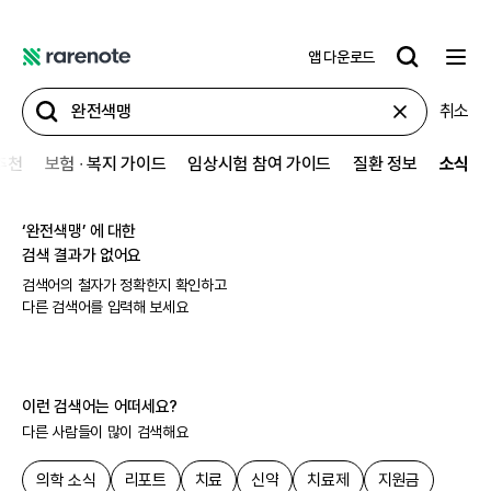
앱 다운로드
레
어
취소
노
트
추천
보험 ∙ 복지 가이드
임상시험 참여 가이드
질환 정보
소식
‘
완전색맹
’ 에 대한
검색 결과가 없어요
검색어의 철자가 정확한지 확인하고
다른 검색어를 입력해 보세요
이런 검색어는 어떠세요?
다른 사람들이 많이 검색해요
의학 소식
리포트
치료
신약
치료제
지원금