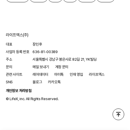
라이프엑스(주)
대표
장민후
사업자 등록 번호
636-81-00389
주소
서울특별시 강남구 봉은사로 82길 21, YK빌딩
문의
메일 보내기
계정 문의
관련 사이트
레어데이터
마미톡
인재 영입
라이프엑스
SNS
블로그
카카오톡
개인정보 처리방침
© LifeX, inc. All Rights Reserved.