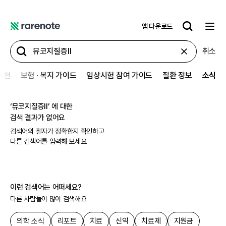
앱 다운로드
레
어
취소
노
트
추천
보험 ∙ 복지 가이드
임상시험 참여 가이드
질환 정보
소식
‘
뮤코지질증Ⅱ
’ 에 대한
검색 결과가 없어요
검색어의 철자가 정확한지 확인하고
다른 검색어를 입력해 보세요
이런 검색어는 어떠세요?
다른 사람들이 많이 검색해요
의학 소식
리포트
치료
신약
치료제
지원금