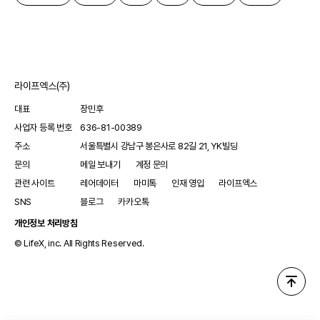
라이프엑스(주)
대표
장민후
사업자 등록 번호
636-81-00389
주소
서울특별시 강남구 봉은사로 82길 21, YK빌딩
문의
메일 보내기
계정 문의
관련 사이트
레어데이터
마미톡
인재 영입
라이프엑스
SNS
블로그
카카오톡
개인정보 처리방침
© LifeX, inc. All Rights Reserved.