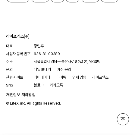
라이프엑스(주)
대표
장민후
사업자 등록 번호
636-81-00389
주소
서울특별시 강남구 봉은사로 82길 21, YK빌딩
문의
메일 보내기
계정 문의
관련 사이트
레어데이터
마미톡
인재 영입
라이프엑스
SNS
블로그
카카오톡
개인정보 처리방침
© LifeX, inc. All Rights Reserved.