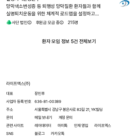
망막색소변성증 등 퇴행성 망막질환 환자들과 함께
실명퇴치운동을 위한 체계적 로드맵을 설정하고
시행합니다.
사단 법인
후원금 모금 중
215
명
환자 모임 정보 5건 전체보기
라이프엑스(주)
대표
장민후
사업자 등록 번호
636-81-00389
주소
서울특별시 강남구 봉은사로 82길 21, YK빌딩
문의
메일 보내기
계정 문의
관련 사이트
레어데이터
마미톡
인재 영입
라이프엑스
SNS
블로그
카카오톡