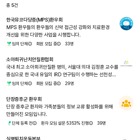
총
5
건
한국뮤코다당증(MPS)환우회
MPS 환우들의 환우들의 신약 접근성 강화와 치료환경
개선을 위한 다양한 사업을 시행합니다.
임의 단체
회원 모집 중
33
명
소아희귀난치안질환협회
국내 최고 소아희귀안질환 명의, 서울대 의대 김정훈 교수를
중심으로 한 국내 유일의 IRD 연구팀이 수행하는 선천성
안질환의 유전자·세포 치료 임상을 지지합니다.\n\n정부,
임의 단체
회원 모집 중
29
명
국회, 유관기관에게 첨단 유전자·세포 치료제의 적용, 치료
센터 건립을 촉구합니다.
단장증후군 환우회
단장 증후군 환자와 가족분들의 정보 교류 활성화를 위해
만들어진 모임입니다.
단체 등록 전
환자 모임 설문 5353% 진행
39
명
실명퇴치운동본부