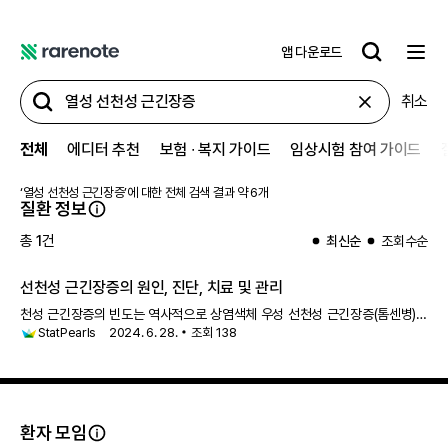
앱 다운로드
레
어
취소
노
트
전체
에디터 추천
보험 ∙ 복지 가이드
임상시험 참여 가이드
‘
열성 선천성 근긴장증
’에 대한 전체 검색 결과 약
6
개
질환 정보
총
1
건
최신순
조회수순
선천성 근긴장증의 원인, 진단, 치료 및 관리
천성 근긴장증의 빈도는 역사적으로 상염색체 우성 선천성 근긴장증(톰센병)의
StatPearls
2024. 6. 28.
조회
138
경우 1:23,000, 상염색체
열성 선천성 근긴장증
(베커병)의 경우
1:50,000으로 설명되었습니다. 현재 상염색체 우성 형태가 실제로는
상염색체 열성 선천
환자 모임