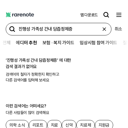
앱 다운로드
레
어
취소
노
트
전체
에디터 추천
보험 ∙ 복지 가이드
임상시험 참여 가이드
질
‘
진행성 가족성 간내 담즙정체증
’ 에 대한
검색 결과가 없어요
검색어의 철자가 정확한지 확인하고
다른 검색어를 입력해 보세요
이런 검색어는 어떠세요?
다른 사람들이 많이 검색해요
의학 소식
리포트
치료
신약
치료제
지원금