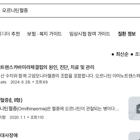
에디터 추천
보험 ∙ 복지 가이드
임상시험 참여 가이드
질환 정보
최신순
조
트랜스카바미라제결핍의 원인, 진단, 치료 및 관리
트산 수치와 함께 고암모니아혈증의 조합을 포함합니다. 오르니틴 아미노트랜스
arls
2024. 6. 28.
오르니틴혈증
조회
69
결핍 및 고
-고암모니아혈증-호모시트룰린뇨증(HHH) 증후군은 높은
수치, 낮은 혈청 시트룰린 수치 및 높
틴혈증
(Ⅰ, Ⅱ형)
니틴혈증
(Ornithinaemia)은 혈중에 오르니틴이 관찰되는 병이다.
틴혈증
(I형)은 고암모니아혈증-고오르
리청
2020. 1. 1.
조회
110
틴대사장애