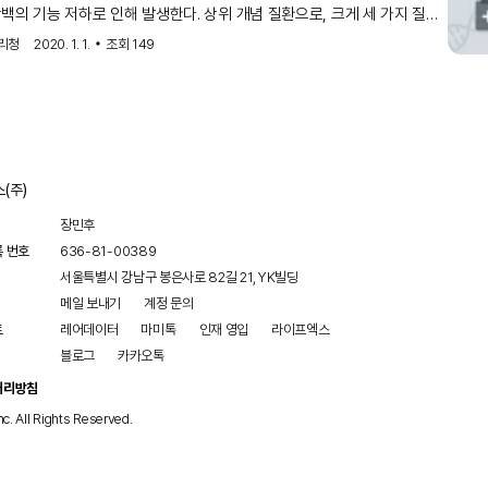
백의 기능 저하로 인해 발생한다. 상위 개념 질환으로, 크게 세 가지 질환
오르니틴혈증
모니아혈증- 고
- 호모시트룰린뇨 증후군
리청
2020. 1. 1.
조회
149
mmonemia-Hyperornithinemia-Homocitrulli
(주)
장민후
록 번호
636-81-00389
서울특별시 강남구 봉은사로 82길 21, YK빌딩
메일 보내기
계정 문의
트
레어데이터
마미톡
인재 영입
라이프엑스
블로그
카카오톡
처리방침
nc. All Rights Reserved.