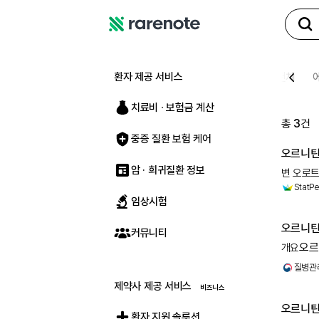
레
어
노
환자 제공 서비스
전체
트
치료비 ∙ 보험금 계산
총
3
건
중증 질환 보험 케어
오르니틴
암 · 희귀질환 정보
변 오로
StatPe
(OAT) 
임상시험
글루타민 
오르니
커뮤니티
오르
개요
오르니
질병관
제약사 제공 서비스
오르니
환자 지원 솔루션