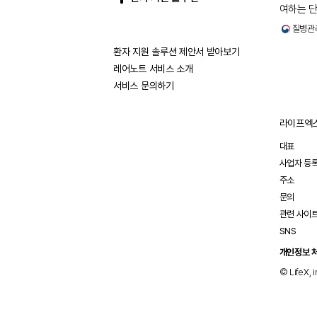
여하는 단
즉, 고암
질병관
(Hypera
환자 지원 솔루션 제안서 받아보기
레어노트 서비스 소개
서비스 문의하기
라이프엑스
대표
사업자 등
주소
문의
관련 사이
SNS
개인정보 
© LifeX, i