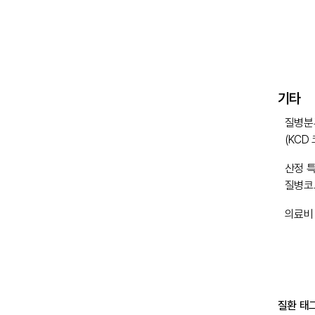
기타
질병분
(KCD
산정 
질병코
의료비
질환 태