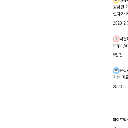
고마
https://fo
궁금한 
이 있을까
절차가 
들이 볼
자 검사
될 수 
2023. 2. 7
걱정스러
다. - 
다. - 추첨
낙천
고, 어
https:/
생태계를
5일 전
레어노트
을 공유하
히 기록하고 체계
진실
무엇이든
저는 마
2023. 5. 7
라이프엑스