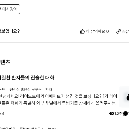
틴대사장애
정보였나요?
네 유익해요 0
공
콘텐츠
희귀질환 환자들의 진솔한 대화
노트
전신성 홍반성 루푸스
환자
 안녕하세요! 레어노트에 레어메이트가 생긴 것을 보셨나요? 1기 레어
분들은 저희가 특별히 외부 채널에서 투병기를 상세하게 올려주시는
모셔 왔는데요. 이분들과 함께 활동하실 레어메이트 2기를 모시고자
28.
1.2천
아래 구글 폼을 통해 신청해 주시면, 별도 안내 사항을 보내 드리겠습
과 참여 부탁드립니다. ➡️ 레어메이트 사전 신청하기: