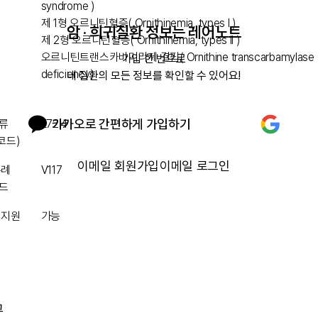
syndrome )
제 1형 오르니틴혈증( Ornithinemia, types I )
암 · 희귀질환 정보는 레어노트
제 2형 오르니틴혈증( Ornithinemia, types II )
오르니틴트랜스카바미라제 결핍( Ornithine transcarbamylase
가입 한 번으로

deficiency)
내 질환의 모든 정보를 확인할 수 있어요!
카카오로 간편하게 가입하기
류
E72.4
 코드)
이메일 회원가입
이메일 로그인
특례
V117
드
 지원
가능
그