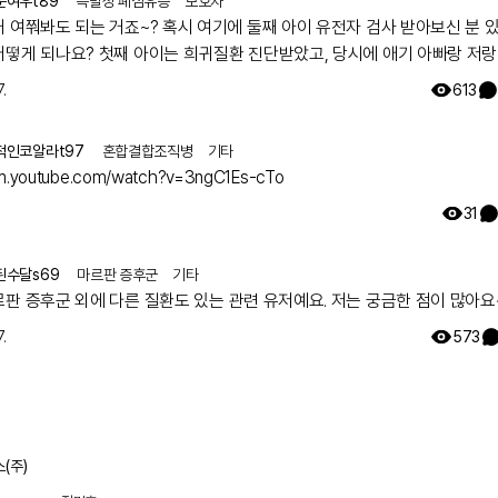
운여우t89
특발성 폐섬유증
보호자
rms.gle/o4ETPdsTwgAc38jz8 Q. 레어메이트가 되면 어떤 혜택
거 여쭤봐도 되는 거죠~? 혹시 여기에 둘째 아이 유전자 검사 받아보신 분 
요? - 내가 쓴 게시글이 맨 위 추천 게시글 영역에 올라가 더 많은 분
어떻게 되나요? 첫째 아이는 희귀질환 진단받았고, 당시에 애기 아빠랑 저랑
 수 있습니다. - 레어메이트 배지를 부여받아 보다 영향력 있는 회원이
했는데 돌연변이라고 하시더라구요.. 둘째 임신했는데 유전은 안 된다지만 
있습니다. - 왕성한 활동을 기대하는 마음으로 레어노트 굿즈를 드립니
.
613
워서리.. 다들 몇주차에 무슨 검사하셨나요? 도움 좀 주심 감사하겠습니다.
내가 작성한 건강 설문이 다른 환자를 위한 주요한 통계 자료로 이용됩니
을 통해 내 사연이 레어노트에 소개됩니다. Q. 레어메이트란 무엇이
적인코알라t97
혼합결합조직병
기타
떤 활동을 하게 될까요? - 레어메이트는 레어노트를 대표해 커뮤니티
/m.youtube.com/watch?v=3ngC1Es-cTo
 만들고 활동하는 회원입니다. - 내가 겪은 치료 경험을 공유해 다른
31
 회원들의 귀감이 됩니다. - 내가 습득한 희귀질환 정보와 노하우 등
고, 보다 건강한 커뮤니티를 만드는 데 앞장섭니다. - 내 건강을 꾸준
적으로 관리합니다. 레어메이트에 관해 궁금한 점이 있다면
된수달s69
마르판 증후군
기타
 댓글로 남겨주세요! 감사합니다.
르판 증후군 외에 다른 질환도 있는 관련 유저예요. 저는 궁금한 점이 많아요
.
573
(주)