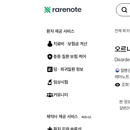
레
어
노
전체 희귀
환자 제공 서비스
트
치료비 ∙ 보험금 계산
오르
중증 질환 보험 케어
Disorde
암 · 희귀질환 정보
질병
레어노트
임상시험
조회
커뮤니티
본 정보
질병관
제약사 제공 서비스
환자 지원 솔루션