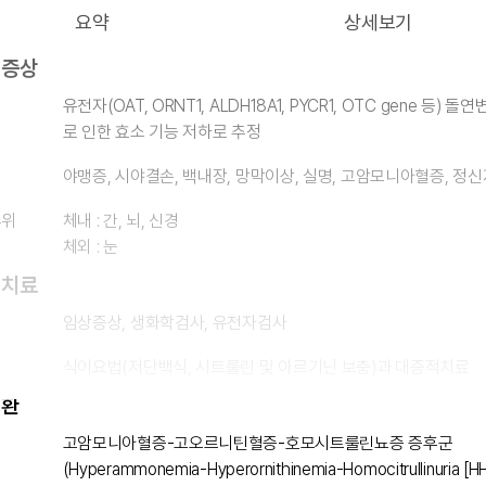
요약
상세보기
 증상
유전자(OAT, ORNT1, ALDH18A1, PYCR1, OTC gene 등) 돌
로 인한 효소 기능 저하로 추정
야맹증, 시야결손, 백내장, 망막이상, 실명, 고암모니아혈증, 정
부위
체내 : 간, 뇌, 신경
체외 : 눈
 치료
임상증상, 생화학검사, 유전자검사
식이요법(저단백식, 시트룰린 및 아르기닌 보충)과 대증적치료
질환
고암모니아혈증-고오르니틴혈증-호모시트룰린뇨증 증후군
(Hyperammonemia-Hyperornithinemia-Homocitrullinuria [H