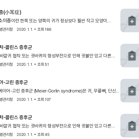
증
(小耳症)
소이증
이란 한쪽 또는 양쪽의 귀가 정상보다 훨씬 작고 모양이
되어 있는 기형을 말합니다.안면이 생기는 과정 중
병관리청
2020. 1. 1.
조회
186
처-콜린스 증후군
 바깥귀 협착 또는 귓바퀴의 형성부전으로 인해 귓불만 있고 다른
소이증
 거의 없는 상태인 작은 귀증 (
, microtia)이나, 중간귀의
병관리청
2020. 1. 1.
조회
51
 통로인 작은 뼈들과 듣기를 담당하는 달팽이관, 균형을 담당하는 전정
어-고린 증후군
이어-고린 증후군 (Meier-Gorlin syndrome)은 귀, 무릎뼈, 단신
소이증
군이라고 불리며
, 슬개골 결여, 저신장을 특징적으로 보이는
병관리청
2020. 1. 1.
조회
107
입니다. 문헌으로 알려진 사례가 50례 미만으로 극희귀질환이
처-콜린스 증후군
 바깥귀 협착 또는 귓바퀴의 형성부전으로 인해 귓불만 있고 다른
소이증
 거의 없는 상태인 작은 귀증 (
, microtia)이나, 중간귀의
병관리청
2020. 1. 1.
조회
45