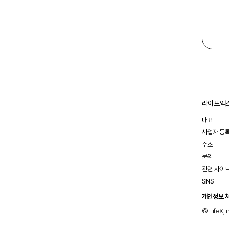
전달
라이프엑스
대표
사업자 등
주소
문의
관련 사이
SNS
개인정보 
© LifeX, i