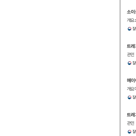
소이
개요
변형
질
트레
관인
부분은
질
전달
메이
개요메
증후
질
질환
트레
관인
부분은
질