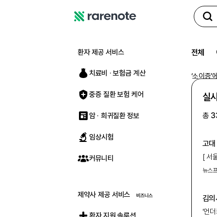
레
어
노
환자 제공 서비스
전체
트
치료비 ∙ 보험금 계산
‘
소이증
’
중증 질환 보험 케어
실시
총
3
암 · 희귀질환 정보
임상시험
고대
[ 
커뮤니티
않은
뉴스
형성되
여러
제약사 제공 서비스
김의
환자
(언
‘언
환자 지원 솔루션