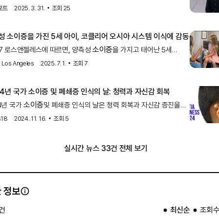
모님을 향한 고마움을 전한다. 오늘(2일) ENA 커버 인플루언서
포트
2025. 3. 31.
조회
25
벌 ‘언더커버’(UNDERCOVER) 8회에서는 파이널로 가는 마지막
드 2vs2v
성
소이증
을 가진 5세 아이, 코클리어 오시아 시스템 이식에 감동
소이증
C7 로스앤젤레스에 따르면, 양측성
을 가지고 태어난 5세
가 뼈 전도 임플란트인 코클리어 오시아 시스템을 이식받고 감동적인
 Los Angeles
2025. 7. 1.
조회
7
을 보였습니다.
24년 국가
소이증
및 폐쇄증 인식의 날: 청력과 자신감 회복
소이증
4년 국가
및 폐쇄증 인식의 날은 청력 회복과 자신감 증진을
소이증
로 합니다. 이 날은
과 폐쇄증을 앓고 있는 사람들의 인식을
s18
2024. 11. 16.
조회
5
고, 그들의 삶의 질을 향상시키기 위한 다양한 방법을 모색하는 데
을 둡니다.
실시간 뉴스 33건 전체 보기
 정보
건
최신순
조회