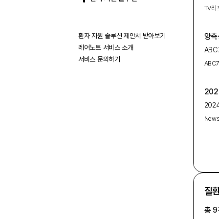
준 부
TV리
서바이
4라운
환자 지원 솔루션 제안서 받아보기
양측
레어노트 서비스 소개
AB
서비스 문의하기
아이
ABC7
반응
20
202
목표
New
높이
중점
질환
총
9