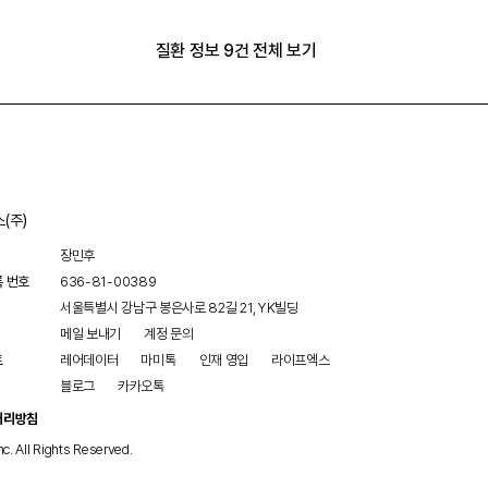
 통로인 작은 뼈들과 듣기를 담당하는 달팽이관, 균형을 담당하는 전정
질환 정보 9건 전체 보기
(주)
장민후
록 번호
636-81-00389
서울특별시 강남구 봉은사로 82길 21, YK빌딩
메일 보내기
계정 문의
트
레어데이터
마미톡
인재 영입
라이프엑스
블로그
카카오톡
처리방침
nc. All Rights Reserved.