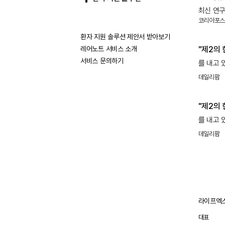
최신 연구
강글리
코리아포스
강글리
환자 지원 솔루션 제안서 받아보기
레어노트 서비스 소개
"제2의
서비스 문의하기
를 내고 
파브리병
데일리팜
중
"제2의
를 내고 
파브리병
데일리팜
중
라이프엑스
대표