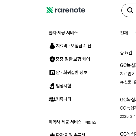
레
어
노
환자 제공 서비스
전체
트
치료비 ∙ 보험금 계산
총
5
건
중증 질환 보험 케어
GC녹십
암 · 희귀질환 정보
치료법에
이번 심포
AP신문 |
임상시험
경구용 
커뮤니티
GC녹십
GC녹십
산필리포증후
2025. 2. 1
제약사 제공 서비스
GC녹십
환자 지원 솔루션