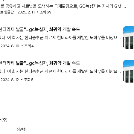
를 공유하고 치료법을 모색하는 국제포럼으로, GC녹십자는 자사의 GM1
오시드증
트 한글판
2025. 2. 11.
조회
69
과 산필리포증후군 A형 치료제의 비임상 결과를 발표했다.GM1
오시드증
은 신경퇴행성 질환으로, 신생아
 헌터라제 발굴"…gc녹십자, 희귀약 개발 속도
있다. 이 회사는 헌터증후군 치료제 헌터라제를 개발한 노하우를 바탕으로
강글리오시드증
, 산필리포증후군,
등 다양한 LSD 신약 개발을 진행
2024. 8. 16.
조회
4
이다. 3일 관련 업계에 따르면 GC녹십자는 미국 식품의약국(FD
 헌터라제 발굴"…gc녹십자, 희귀약 개발 속도
있다. 이 회사는 헌터증후군 치료제 헌터라제를 개발한 노하우를 바탕으로
강글리오시드증
, 산필리포증후군,
등 다양한 LSD 신약 개발을 진행
2024. 8. 12.
조회
5
이다. 3일 관련 업계에 따르면 GC녹십자는 미국 식품의약국(FD
(주)
장민후