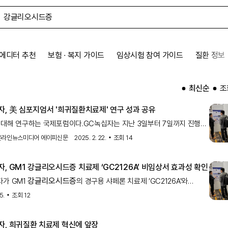
에디터 추천
보험 ∙ 복지 가이드
임상시험 참여 가이드
질환 정보
최신순
조
자, 美 심포지엄서 '희귀질환치료제' 연구 성과 공유
 대해 연구하는 국제포럼이다.GC녹십자는 지난 3일부터 7일까지 진행된
강글리오시드증
지엄에서 ‘GM1
(GM1 gangliosidosis, 이하 GM1)’의
 온라인뉴스미디어 에이피신문
2025. 2. 22.
조회
14
샤페론
자, GM1
강글리오시드증
치료제 ‘GC2126A’ 비임상서 효과성 확인
강글리오시드증
자가 GM1
의 경구용 샤페론 치료제 ‘GC2126A’와
군 A형(MPSIIIA) 치료제 ‘GC1130A’ 등
5.
조회
12
자, 희귀질환 치료제 혁신에 앞장