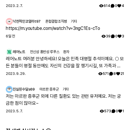
환 진단받았고, 당시에 애기 아빠랑 저랑 유전자 검사했는데 돌연변
2023. 2. 7.
614
0
4
희귀질환 환자를 위한 많은 행사와 캠페인이 있어요.
이라고 하시더라구요.. 둘째 임신했는데 유전은 안 된다지만 워낙에
자세한 내용은 각 항목을 눌러 확인해 보세요!
뉴스킨 코리아, '
제18회 수포성 표피박리증 환우 가족 모임
' 개최(12/10)
걱정스러워서리.. 다들 몇주차에 무슨 검사하셨나요? 도움 좀 주심
낙천적인코알라t97
혼합결합조직병
기타
한국다케다제약, 유전성 혈관부종 환자 위한
‘온맘’ 카카오톡 채널 런칭
감사하겠습니다.
https://m.youtube.com/watch?v=3ngC1Es-cTo
(12/11~)
추상화작가 12명,
소아암 및 희귀난치질환 어린이 위한 자선경매
진행
6일 전
39
0
3
(12/12)
서울대병원, ‘
선천성 망막질환 유전자·세포치료 설명회
’ 개최(12/14)
한국희귀·난치성질환연합회, ‘
제13회 희망의 소리 합창단 정기연주회
’ 개
레어노트
전신성 홍반성 루푸스
환자
최(12/20)
레어노트 여러분 안녕하세요! 오늘은 민족 대명절 추석이예요. 🌕 모
저희는 겨울 날씨처럼 포근한 소식을 들고 다시 찾아뵙겠습니다. 다음 주
든 분들이 명절 동안에도 자신의 건강을 잘 챙기시길, 또 가족과 함
에 만나요!
께 따뜻하고 행복한 시간 보내시길 레어노트팀이 기원하겠습니다!
2023. 9. 29.
571
8
21
이 소식이 유용했다면 주변에도 널리 공유해 주세요.
해피 추석 되세요! 🥳
함께 보면 더 좋은 주간 의학 소식
주변에도 알려 주기
진실된수달s69
마르판 증후군
기타
저는 마르판 증후군 외에 다른 질환도 있는 관련 유저예요. 저는 궁
금한 점이 많아요~
2023. 5. 7.
573
0
1