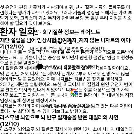
겸상 적혈구 빈혈증을 대상으로 한 치료제에요.
첫 유전자 편집 치료제가 시판되며 희귀, 난치 질환 치료의 돌파구를 마
련했다는 평가가 나오고 있어요.그러나 기술의 성장을 위해서는 가격 부
담과 보험, 크리스퍼 기술 특허와 관련된 분쟁 등 일부 우려 지점을 해소
해야 할 필요가 있어 보여요.
환자 일화
암 · 희귀질환 정보는 레어노트
재단 설립을 넘어 임상시험 참여까지, 지지 않는 니자르의 이야
가입 한 번으로

기(12/10)
내 질환의 모든 정보를 확인할 수 있어요!
니나 니자르는 어릴 적부터 뼈에 알 수 없는 통증과 휘어짐으로 고통받아
왔는데요. 두 아들이 같은 증상을 보이면서 얀센형 골간단 연골 이형성증
으로 진단을 받았어요.
카카오로 간편하게 가입하기
이 질환은 전 세계에 환자가 40명 미만으로 알려진 극희귀질환이에요.
몇 년 전만 해도 니자르는 제약사 관계자로부터 아무도 신경 쓰지 않을
것이라는 말을 들었어요. 이에 니자르는 치료법을 찾기로 결심하고
또는
2017년 재단을 설립했어요. 또한, 미국에서 이 질환의 원인 유전자 변이
를 발견한 박사와 만나게 되었어요. 니자르는 쥐를 대상으로 한 박사의
연구 보조금을 지원하는 데 큰 도움이 되었을 뿐만 아니라 내년에는 직접
임상시험에 참여할 예정이에요.
니자르는 자신의 아이들뿐만 아니라 같은 질환을 앓고 있는 다른 어린이
이메일 회원가입
이메일 로그인
들에게도
희망이 될 수 있어 기쁘다고 밝혔어요
.
라스무센 뇌염으로 뇌 반구 절제술을 받은 테일러의 사연
(12/10)
라스무센 뇌염으로 뇌 절반을 절제해야 했던 12세 소녀
샤니아 테일러의