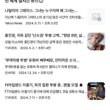
전 세계 실시간 뉴스
나탈리아 그레이스: 그녀는 누구이며 왜 그녀는
양부모를 대면했는가
지난해 '나탈리아 그레이스의 호기심 많은 사건'이 인터넷을
강타했고, 이제 그녀가 자신의 이야기를 하고 있습니다.
Yahoo News
2024. 5. 11.
조회
3.3천
홍진경, 지옥 같던 '난소암' 투병 고백…"항암 6번, 삶
포기하고 싶었다" ('소라와 진경')
모델 이소라와 홍진경이 15년이란 공백 동안 겪었던 서로의
아픔을 드러냈다. 지난 26일 첫 방송된 MBC '소라와 진경'에서
TV리포트
2026. 5. 2.
조회
1.4천
두 사람은 연예계 생활 도중 겪었던 시련과 고통을 솔직하게
털어놨다. 이날 방송에서 홍진경은 이소라와 멀어질 수밖에
‘루게릭병 투병’ 유튜버 삐루빼로, 안타까운 소식
전했다... 할머니 ‘치매’ 판정
루게릭병을 앓는 유튜버 최수빈이 할머니가 치매 판정을
받았다고 고백했다.
인사이트
2024. 12. 24.
조회
1.2천
ft아일랜드 이홍기, 희귀 질환 투병 중…팬들 오열
FT아일랜드 이홍기가 종기에 대해 언급했다. 9일 유튜브 채널
'비보티비(VIVO TV)'에는 '원조 아이돌 밴드 이홍기랑 한 차로
TV리포트
2024. 7. 11.
조회
1.1천
가'란 제목의 영상이 게재됐다. 송은이와 이홍기는 차를 타고
예술의 전당으로 향했다. 송은이는 "스케줄을 하이