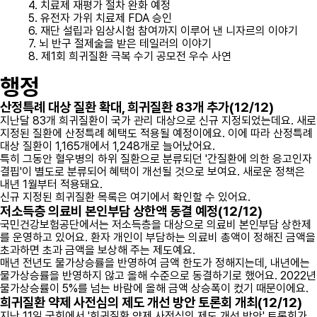
4. 치료제 재평가 절차 완화 예정
5. 유전자 가위 치료제 FDA 승인
6. 재단 설립과 임상시험 참여까지 이루어 낸 니자르의 이야기
7. 뇌 반구 절제술을 받은 테일러의 이야기
8. 제1회 희귀질환 극복 수기 공모전 우수 사연
행정
산정특례 대상 질환 확대, 희귀질환 83개 추가(12/12)
지난달 83개 희귀질환이 국가 관리 대상으로 신규 지정되었는데요. 새로
지정된 질환에
산정특례 혜택도 적용될 예정이에요
. 이에 따라 산정특례
대상 질환이 1,165개에서 1,248개로 늘어났어요.
특히 그동안 혈우병의 하위 질환으로 분류되던 '간질환에 의한 응고인자
결핍'이 별도로 분류되어 혜택이 개선될 것으로 보여요. 새로운 정책은
내년 1월부터 적용돼요.
신규 지정된 희귀질환 목록은
여기
에서 확인할 수 있어요.
저소득층 의료비 본인부담 상한액 동결 예정(12/12)
국민건강보험공단에서는 저소득층을 대상으로 의료비 본인부담 상한제
를 운영하고 있어요. 환자 개인이 부담하는 의료비 총액이 정해진 금액을
초과하면 초과 금액을 보상해 주는 제도예요.
매년 전년도 물가상승률을 반영하여 금액 한도가 정해지는데, 내년에는
물가상승률을 반영하지 않고
올해 수준으로 동결하기로 했어요
. 2022년
물가상승률이 5%를 넘는 바람에 올해 금액 상승폭이 컸기 때문이에요.
희귀질환 약제 사전심의 제도 개선 방안 토론회 개최(12/12)
지난 11일 국회에서 '희귀질환 약제 사전심의 제도 개선 방안'
토론회가