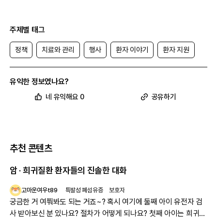
사연이 소개됐어요
. 라스무센 뇌염은 전 세계적으로 천 만명 중 1~2명에
게 발생하는 희귀질환이에요.
테일러는 손상된 뇌의 절반을 제거하는 반구 절제술을 받았고, 이로 인해
몸 한쪽의 마비와 왼쪽 눈의 시력을 상실했어요. 그러나 물리치료와 약물
주제별 태그
치료를 꾸준히 받으며 재활에 힘썼고, 현재 테일러는 대학 생활을 하면서
친구들과 원만한 교우 관계를 형성하며 지내고 있어요. 테일러는 어떠한
정책
치료와 관리
행사
환자 이야기
환자 지원
상황에서도 긍정적으로 생각하려고 노력했다며 많은 사람들에게 포기는
선택지가 아니라는 것을 보여주고 싶다고 언급했어요.
제1회 희귀질환 극복 수기 공모전 우수상을 소개합니다(12/13)
지난 10월, 희귀질환에 대한 국민 인식을 높이고, 희귀질환 환자의 정서
유익한 정보였나요?
적 지지를 위해 질병관리청이 개최한 '희귀질환 극복 수기 공모전' 결과가
네 유익해요 0
공유하기
발표되었는데요.
총 25편의 수기 중 이번에는 우수상을 수상한
폼페병 환자 권O욱 님의
사연을 소개해 드릴게요.
권O욱 님은 폼페병으로 어린 시절부터 몸을 가누기 힘들었지만, 언어학
에 대한 남다른 열정과 불굴의 의지로 대학교에 진학하셨는데요.
이후 건강 악화로 우울감과 호흡 곤란, 고열 등에 시달렸어요. 그러나 친
추천 콘텐츠
구들의 응원과 의료진의 지속적인 도움으로 두 차례의 큰 수술을 무사히
마쳤고, 자가 호흡에도 성공하셨다고 해요.
앞으로도 함께 힘을 모아 어려움을 극복하고 계속해서 성장하고 싶다는
암 · 희귀질환 환자들의 진솔한 대화
권O욱 님. 세상을 더 아름답게 만들기 위해 노력하겠다고 다짐하셨어
요.
고마운여우t89
특발성 폐섬유증
보호자
다른 환자들의 수기는
여기
에서 읽어볼 수 있어요.
궁금한 거 여쭤봐도 되는 거죠~? 혹시 여기에 둘째 아이 유전자 검
행사·캠페인
사 받아보신 분 있나요? 절차가 어떻게 되나요? 첫째 아이는 희귀질