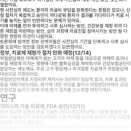
열렸어요
.
현 사전심의 제도는 환자의 의료비 부담을 완화한다는 장점은 있으나, 신
청 절차가 복잡하고 승인이 까다로워 환자가 결과를 기다리다가 치료 시
기를 놓치는 일이 빈번하다는 문제가 있어요.
이에 약제를 먼저 투약하고 사후 심사하는 방안, 건강보험 재정 외의 다
른 재정을 마련하는 방안, 심의 과정에 의료진을 참여시키는 방안 등 다
양한 현장의 의견이 나왔어요.
토론회에 참여한 정부 관계자들은 사전심의 기간을 단축하고 사후 심사
를 도입하는 방안을 검토하겠다고 답변했어요.
정부, 치료제 재평가 절차 완화 예정(12/14)
위험분담제란 대체제가 없는 고가의 약제 등을 대상으로 약제의 효과나
보험 재정에 미치는 영향에 대한 불확실성을 제약회사와 건강보험공단이
분담하는 제도예요. 주로 고가 항암제나 희귀질환 치료제가 위험분담제
대상으로 지정되어요.
위험분담약제로 지정되면 제약사는 5년마다 임상적 효과, 비용 효과성
등을 재평가받는데요. 평가에 대한 부담을 줄이고 위험분담약제의 공급
안정성을 높이기 위해 위해
평가 절차를 간소화할 예정이에요
.
연구
크리스퍼 기술 치료제, FDA 승인(12/11)
최근 정교한 유전자 편집 기술인 크리스퍼(CRISPR) 기술을 활용한 두
종의 치료제가 미국에서 FDA의 시판 허가를 받으며
유전자 편집 치료제
상용화 시대가 열렸어요
.
FDA로부터 승인된 유전자 편집 치료제 2종은 카스게비와 리프제니아로