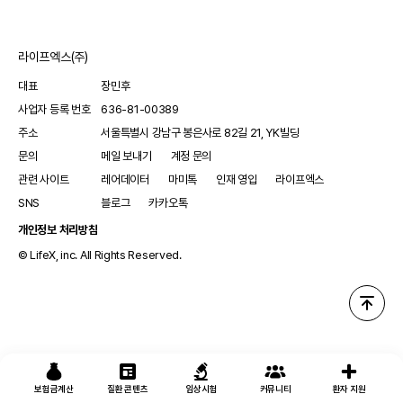
라이프엑스(주)
대표
장민후
사업자 등록 번호
636-81-00389
주소
서울특별시 강남구 봉은사로 82길 21, YK빌딩
문의
메일 보내기
계정 문의
관련 사이트
레어데이터
마미톡
인재 영입
라이프엑스
SNS
블로그
카카오톡
개인정보 처리방침
© LifeX, inc. All Rights Reserved.
보험금계산
질환 콘텐츠
임상시험
커뮤니티
환자 지원