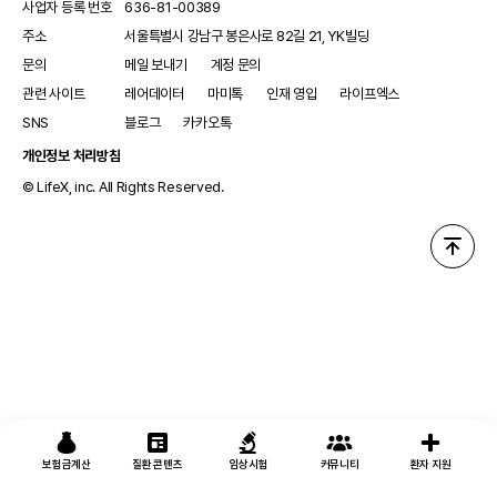
사업자 등록 번호
636-81-00389
주소
서울특별시 강남구 봉은사로 82길 21, YK빌딩
문의
메일 보내기
계정 문의
관련 사이트
레어데이터
마미톡
인재 영입
라이프엑스
SNS
블로그
카카오톡
개인정보 처리방침
© LifeX, inc. All Rights Reserved.
보험금계산
질환 콘텐츠
임상시험
커뮤니티
환자 지원