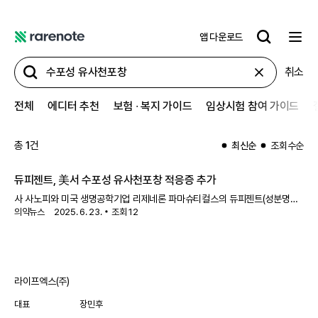
앱 다운로드
레
어
취소
노
트
전체
에디터 추천
보험 ∙ 복지 가이드
임상시험 참여 가이드
총
1
건
최신순
조회수순
듀피젠트, 美서
수포성 유사천포창
적응증 추가
사 사노피와 미국 생명공학기업 리제네론 파마슈티컬스의 듀피젠트(성분명
의약뉴스
2025. 6. 23.
조회
12
두필루맙)가 미국에서 희귀 피부질환인
수포성 유사천포창
(BP) 치료제로 추가
승인을 받았다.사노피와 리제네론은 미국 식품의약국(FDA)이 듀피젠트를
수포성 유사천
라이프엑스(주)
대표
장민후