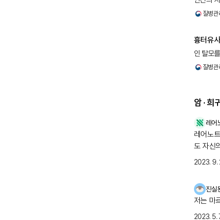
인간의 자
공격할 때
질병관
복합체에 
흉터유
인 탈모를
자가면역
질병관
편이며, 
항에필리
암 · 
레어
레어노트 여러분 안녕하세요
도 자신
2023. 9. 
진실
저는 마
2023. 5. 7