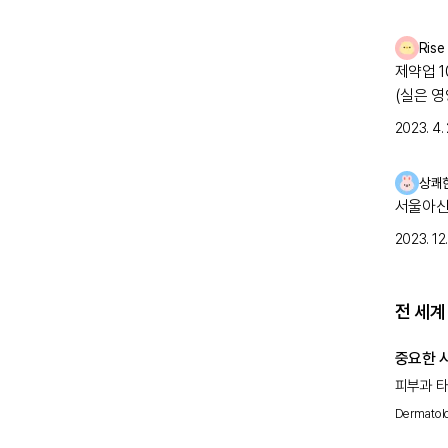
Rise
제약업 1
(실은 
약을 처
2023. 4. 
될수도 
적으로(
상쾌
정보는 
서울아산
제약사에 
수 있어요
2023. 12. 
라는 부
픈 증상
전 세계
중요한 
피부과 타
천포창 
Dermatol