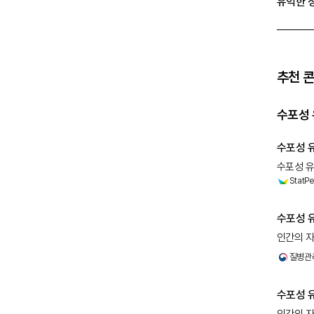
유익한 
추천 
수포성 
수포성 유
수포성 유
StatPe
표피하 
수포성 
인간의 자
공격할 때
질병관
복합체에 
수포성 