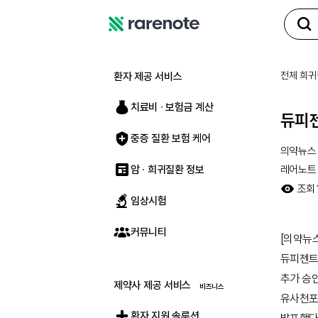
레
어
노
전체 희귀
환자 제공 서비스
트
치료비 ∙ 보험금 계산
듀피젠
중증 질환 보험 케어
의약뉴스
암 · 희귀질환 정보
레어노트
조회
임상시험
커뮤니티
[의약뉴
듀피젠트
추가 승
제약사 제공 서비스
유사천포
환자 지원 솔루션