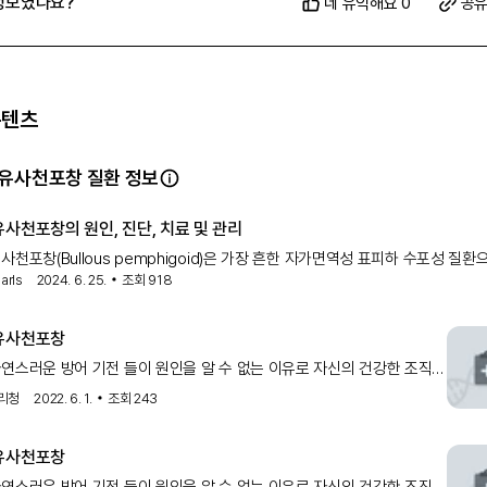
정보였나요?
네 유익해요 0
공
콘텐츠
유사천포창 질환 정보
사천포창의 원인, 진단, 치료 및 관리
사천포창(Bullous pemphigoid)은 가장 흔한 자가면역성 표피하 수포성 질환
arls
2024. 6. 25.
조회
918
면역수포성 질환
유사천포창
연스러운 방어 기전 들이 원인을 알 수 없는 이유로 자신의 건강한 조직을
 발생합니다. 수포성 유사천포창의 항원은 표피 기저세포 반결합체
리청
2022. 6. 1.
조회
243
존재하며(BPAG1, BPAG2) 이에 대한 IgG 형의 자가항체
유사천포창