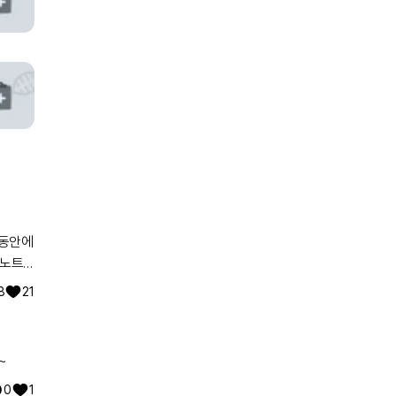
어노트
8
21
~
0
1