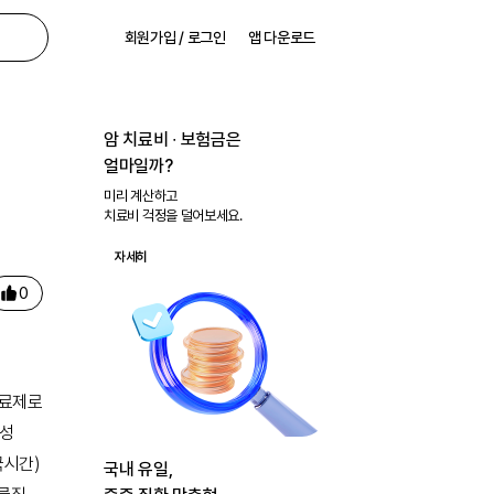
회원가입 / 로그인
앱 다운로드
암 치료비 ∙ 보험금은
얼마일까?
미리 계산하고
치료비 걱정을 덜어보세요.
자세히
0
치료제로
포성
국시간)
국내 유일,