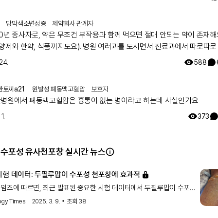
망막색소변성증
제약회사 관계자
0년 종사자로, 약은 무조건 부작용과 함께 먹으면 절대 안되는 약이 존재해요
영양제와 한약, 식품까지도요). 병원 여러과를 도시면서 진료과에서 따로따로
방하는데, 의료진이 환자분이 먹으시는 모든약에 대한 파악이 안되어서, 잘
24.
588
있어요. 참고 하시면 정말 좋을거 같아요. 그리고 시판약의 안전성을 제약사
법적으로) 추적해야만 하기 때문에 약의 안전성(부작용, 약끼리 상호작용)에
한토끼a21
원발성 폐동맥고혈압
보호자
해당제약사에 가장많아요~! 제약사 홈페이지에 가시면 정보를 확인하실 수
병원에서 폐동맥고혈압은 흉통이 없는 병이라고 하는데 사실인가요
따로 medical informatics (MI) 대응 부서가 있어 전화, 이메일등으로 
! 또 안전성 데이터를 수집하고 식약처에 보고 하는 pharmaco vigiliance (
1.
373
서가 있구요. 약의 상호작용을 고려하지 않고 처방되어 일어나는 부작용이 
이 나타나는 원인일수 있어 말씀드려요.
 수포성 유사천포창 실시간 뉴스
시험 데이터: 두필루맙이 수포성 천포창에 효과적
임즈에 따르면, 최근 발표된 중요한 시험 데이터에서 두필루맙이 수포성
치료에 효과적이라는 결과가 나왔습니다.
ogy Times
2025. 3. 9.
조회
38