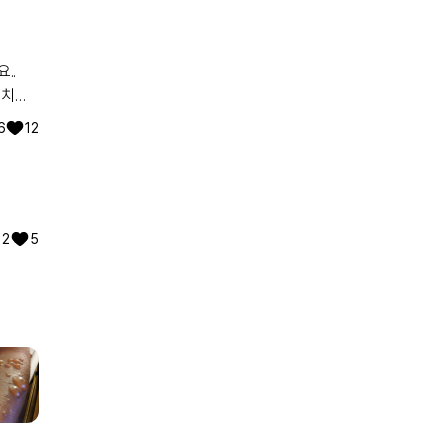
..
 치료
못 처방
6
12
가 의무
 대한
 있고
물어보실
PV)
2
5
내가 아