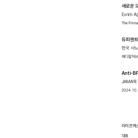
새로운 
Evrim
효과적일 
The Pinna
개선하고 
한국 사노
(Dupi
메디칼허
유
Anti-
JAMA에
연관이 있
2024. 10.
중요한 정
라이프엑스
대표