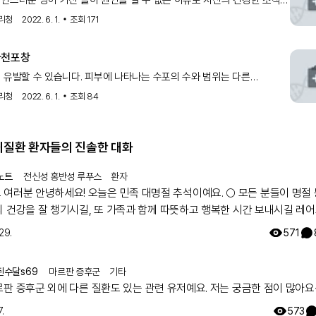
연스러운 방어 기전 들이 원인을 알 수 없는 이유로 자신의 건강한 조직을
 발생합니다. 수포성 유사천포창의 항원은 표피 기저세포 반결합체
리청
2022. 6. 1.
조회
171
존재하며(BPAG1, BPAG2) 이에 대한 IgG 형의 자가항체
사천포창
 유발할 수 있습니다. 피부에 나타나는 수포의 수와 범위는 다른
성 수포성질환인 천포창이나 수포성 유사천포창 보다는 대개 적은
리청
2022. 6. 1.
조회
84
재발 시에는 때때로 같은 부위에 나타납니다.▶ 다른 질환과의 관련:
그린
희귀질환 환자들의 진솔한 대화
노트
전신성 홍반성 루푸스
환자
! 오늘은 민족 대명절 추석이예요. 🌕 모든 분들이 명절 동안에
의 건강을 잘 챙기시길, 또 가족과 함께 따뜻하고 행복한 시간 보내시길 레
팀이 기원하겠습니다! 해피 추석 되세요! 🥳
29.
571
된수달s69
마르판 증후군
기타
르판 증후군 외에 다른 질환도 있는 관련 유저예요. 저는 궁금한 점이 많아요
.
573