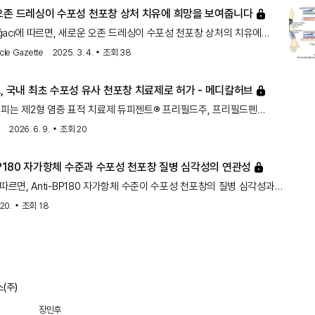
오존 드레싱이 수포성 천포창 상처 치유에 희망을 보여줍니다
 Ağacı에 따르면, 새로운 오존 드레싱이 수포성 천포창 상처의 치유에
수 있다는 연구 결과가 발표되었습니다. 이 드레싱은 상처 치유 과정을
cle Gazette
2025. 3. 4.
조회
38
환자들에게 새로운 치료 옵션을 제공할 수 있습니다.
듀피젠트, 국내 최초 수포성 유사 천포창 치료제로 허가 - 메디칼허브
피는 제2형 염증 표적 치료제 듀피젠트® 프리필드주, 프리필드펜
xent®, 성분명: 두필루맙, 유전자재조합)이 식품의약품안전처로부터 수포성
브
2026. 6. 9.
조회
20
BP180 자가항체 수준과 수포성 천포창 질병 심각성의 연관성
 따르면, Anti-BP180 자가항체 수준이 수포성 천포창의 질병 심각성과
다는 연구 결과가 발표되었습니다. 이 연구는 질병의 진단과 치료에
 20.
조회
18
보를 제공할 수 있습니다.
(주)
장민후