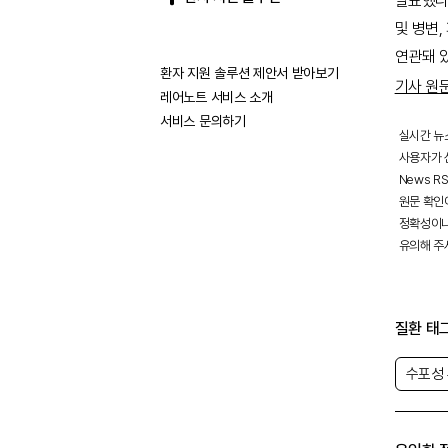
발표했다
및 병변,
연관돼 
환자 지원 솔루션 제안서 받아보기
기사 원
레어노트 서비스 소개
서비스 문의하기
실시간 뉴
사용자가 선
News R
원문 확인
정확성이나
유의해 주
질환 태
수포성