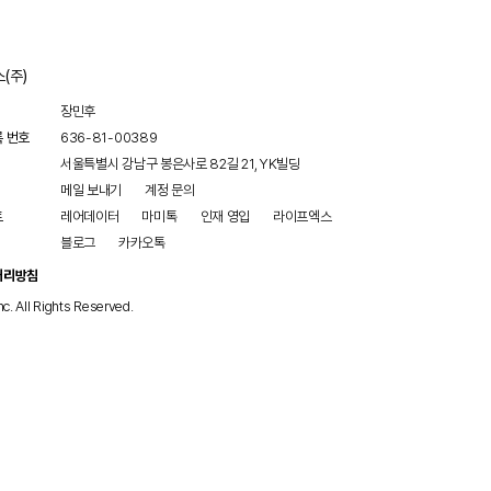
(주)
장민후
록 번호
636-81-00389
서울특별시 강남구 봉은사로 82길 21, YK빌딩
메일 보내기
계정 문의
트
레어데이터
마미톡
인재 영입
라이프엑스
블로그
카카오톡
처리방침
nc. All Rights Reserved.