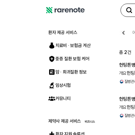
레
어
노
환자 제공 서비스
전체
트
치료비 ∙ 보험금 계산
총
2
건
중증 질환 보험 케어
헌팅톤
암 · 희귀질환 정보
헌팅
개요
동반되는
질병관
임상시험
커뮤니티
헌팅톤
헌팅
개요
동반되는
질병관
제약사 제공 서비스
환자 지원 솔루션