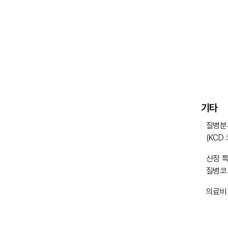
기타
질병분
(KCD
산정 
질병코
의료비