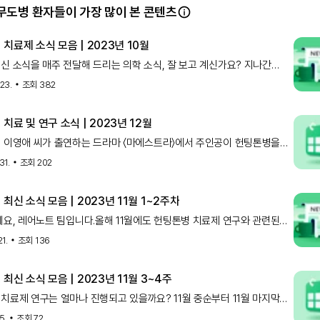
도병 환자들이 가장 많이 본 콘텐츠
치료제 소식 모음 | 2023년 10월
신 소식을 매주 전달해 드리는 의학 소식, 잘 보고 계신가요? 지나간
 편하게 보실 수 있도록, 그동안 발행된 의학 소식을 주
 23.
조회
382
치료 및 연구 소식 | 2023년 12월
 이영애 씨가 출연하는 드라마 〈마에스트라〉에서 주인공이 헌팅톤병을
는 설정이 나오면서, 헌팅톤병에 대한 관심이 높아지고 있어
31.
조회
202
최신 소식 모음 | 2023년 11월 1~2주차
, 레어노트 팀입니다.올해 11월에도 헌팅톤병 치료제 연구와 관련된
식이 발표되었어요. 10월 말부터 11월 중순까지 발표
21.
조회
136
최신 소식 모음 | 2023년 11월 3~4주
치료제 연구는 얼마나 진행되고 있을까요? 11월 중순부터 11월 마지막
어노트에서 모은 소식을 한눈에 확인해 보세요! 한눈에
5.
조회
72