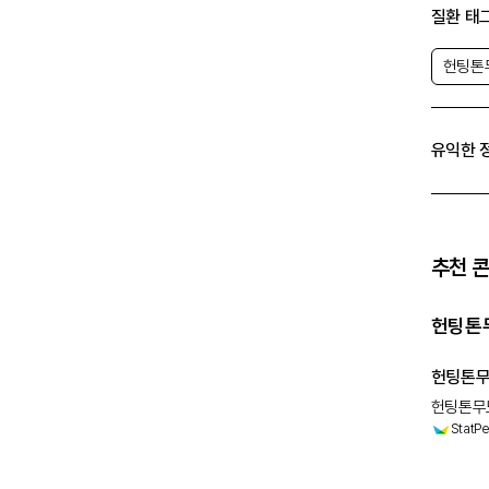
질환 태
헌팅톤
유익한 
추천 
헌팅톤
헌팅톤무도
헌팅톤무도
StatPe
무도증 운