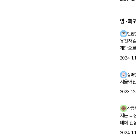
암 · 
민첩
유전자검사로
계단오르
점을 빼고는 힘들
2024. 1. 
보았으나
지내다가
상쾌
검사를 
서울아산
케이스가 있
고 지방병원
2023. 12. 
뒤, 오
기다려보
상큼
저는 뇌
데에 관
2024. 1. 1