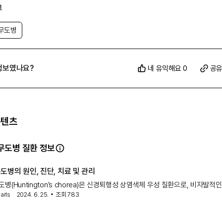
그
무도병
정보였나요?
네 유익해요 0
공
콘텐츠
무도병 질환 정보
병의 원인, 진단, 치료 및 관리
병(Huntington’s chorea)은 신경퇴행성 상염색체 우성 질환으로, 비자발적인
arls
2024. 6. 25.
조회
783
동과 인지 및 행동 장애가 특징입니다