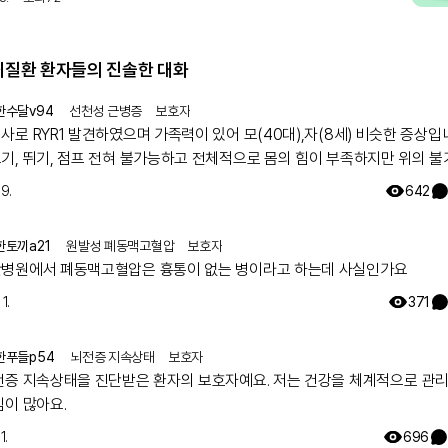
희귀질환 환자들의 진솔한 대화
한수달v94
선천성 근병증
보호자
 RYR1 발견하였으며 가족력이 있어 모(40대),자(8세) 비슷한 증상입니다.
기, 뛰기, 점프 전혀 불가능하고 전체적으로 몸의 힘이 부족하지만 위의 
지만 일상생활 가능합니다. 모의 유아시절인 35년전 서울대병원 진료를
19.
642
 그당시에는 아킬레스건이 짧아서 그런거라고 운동 열심히 하라는 답을 듣
 출산후 첫째아이도 같은 증상으로 서울대병원 방문하여 근육병의심으로 
한토끼a21
원발성 폐동맥고혈압
보호자
하였으나 정확한 이유는 찾지 못했고 국내에는 없는 유형이며 다른나라에도
병원에서 폐동맥고혈압은 흉통이 없는 병이라고 하는데 사실인가요
나 알아보기로 하고 주기적으로 외래만 다녔습니다. 그렇게 아이가 7세가 되
에서 ryr1 발견하였고 드디어 모자 모두 최종진단 받았어요. 이 글 작성후 한달
1.
371
늘 서울대 외래에 가서 말씀드리니 아니라고, 잘못된 검사결과라고 찾고 있
자고 하십니다 ㅠㅠ
한푸들p54
뇌전증 지속상태
보호자
전증 지속상태을 진단받은 환자의 보호자예요. 저는 건강을 체계적으로 관
심이 많아요.
1.
696