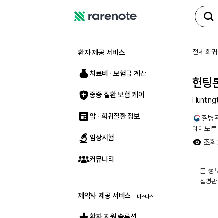
레
어
노
전체 희귀
환자 제공 서비스
트
치료비 ∙ 보험금 계산
헌팅
중증 질환 보험 케어
Hunting
암 · 희귀질환 정보
질병
레어노트
임상시험
조회
커뮤니티
본 정보
질병관
제약사 제공 서비스
환자 지원 솔루션