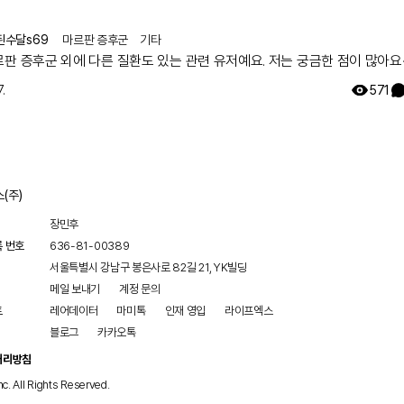
된수달s69
마르판 증후군
기타
르판 증후군 외에 다른 질환도 있는 관련 유저예요. 저는 궁금한 점이 많아요
.
571
(주)
장민후
록 번호
636-81-00389
서울특별시 강남구 봉은사로 82길 21, YK빌딩
메일 보내기
계정 문의
트
레어데이터
마미톡
인재 영입
라이프엑스
블로그
카카오톡
처리방침
nc. All Rights Reserved.