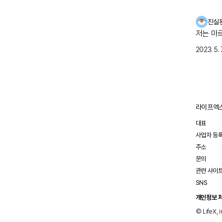
진실
저는 마
2023. 5. 7
라이프엑스
대표
사업자 등
주소
문의
관련 사이
SNS
개인정보 
© LifeX, i