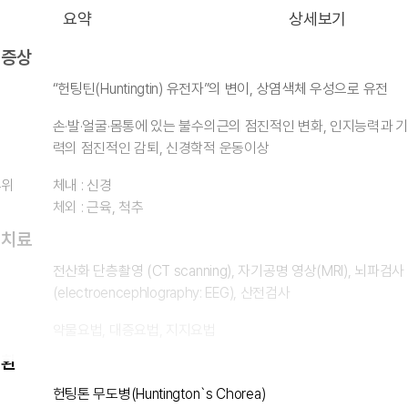
요약
상세보기
 증상
“헌팅틴(Huntingtin) 유전자”의 변이, 상염색체 우성으로 유전
손·발·얼굴·몸통에 있는 불수의근의 점진적인 변화, 인지능력과 
력의 점진적인 감퇴, 신경학적 운동이상
부위
체내 : 신경
체외 : 근육, 척추
 치료
전산화 단층촬영 (CT scanning), 자기공명 영상(MRI), 뇌파검사
(electroencephlography: EEG), 산전검사
약물요법, 대증요법, 지지요법
질환
헌팅톤 무도병(Huntington`s Chorea)