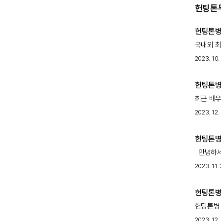
헌팅톤무
헌팅톤병 
국내외 최
소식을 더
2023. 10.
헌팅톤병 
최근 배우
앓고 있다
2023. 12. 
헌팅톤병 
안녕하세요
다양한 소
2023. 11. 
헌팅톤병 
헌팅톤병 
주까지 레
2023. 12. 