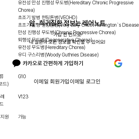
유전성 만성 진행성 무도병(Hereditary Chronic Progressive
Chorea)
초조기 발병 헌팅톤병(VEOHD)
암 · 희귀질환 정보는 레어노트
초조기 발병 헌팅톤병(Very Early Onset Huntington`s Disease
만성 진행성 무도병(Chronic Progressive Chorea)
가입 한 번으로

퇴행성 무도병(Degenerative Chorea)
내 질환의 모든 정보를 확인할 수 있어요!
유전성 무도병(Hereditary Chorea)
우디 구스리병(Woody Guthries Disease)
카카오로 간편하게 가입하기
류
G10
이메일 회원가입
이메일 로그인
 코드)
특례
V123
드
 지원
가능