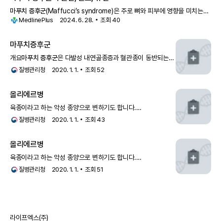
마푸치 증후군
(Maffucci’s syndrome)은 주로 뼈와 피부에 영향을 미치는
MedlinePlus
2024. 6. 28.
조회
40
질환입니다. 이 질환은 뼈 내부에
마푸치증후군
개요
마푸치 증후군
은 다발성 내연골종증과 혈관종이 동반되는
희귀한 질환으로 1881년 마푸치(Maffuccia)가 처음 기술하
질병관리청
2020. 1. 1.
조회
52
올리에르병
육종이라고 하는 악성 종양으로 변하기도 합니다.
올리에르병에서 골내연골종에 혈관들이 과다하게 자라는 경우,
질병관리청
2020. 1. 1.
조회
43
마푸치 증후군
이라고 합니다.원인올리에르병은 남녀 모두에게
같은 빈도로 발생하며, 모든 인종에서 발생하는 희귀한
올리에르병
질환입니다
육종이라고 하는 악성 종양으로 변하기도 합니다.
올리에르병에서 골내연골종에 혈관들이 과다하게 자라는 경우,
질병관리청
2020. 1. 1.
조회
51
마푸치 증후군
이라고 합니다.원인올리에르병은 남녀 모두에게
같은 빈도로 발생하며, 모든 인종에서 발생하는 희귀한
질환입니다
라이프엑스(주)