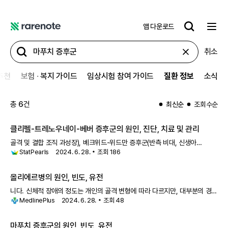
앱 다운로드
레
어
취소
노
트
추천
보험 ∙ 복지 가이드
임상시험 참여 가이드
질환 정보
소식
총
6
건
최신순
조회수순
클리펠-트레노우네이-베버 증후군의 원인, 진단, 치료 및 관리
골격 및 결합 조직 과성장), 베크위드-위드만 증후군(반측 비대, 신생아
StatPearls
2024. 6. 28.
조회
186
저혈당, 배꼽탈장, 귀 이상),
마푸치 증후군
(다발성 연골종), NF-1에서 국소
비대를 나타내는 신경섬유종증 등이 있습니다. 특히 파크스-웨버 증후군(
올리에르병의 원인, 빈도, 유전
니다. 신체적 장애의 정도는 개인의 골격 변형에 따라 다르지만, 대부분의 경우
MedlinePlus
2024. 6. 28.
조회
48
활동에 큰 제한이 없습니다.
마푸치 증후군
이라는 관련 질환도 다발성
연골종을 포함하지만, 비정상적인 혈관 덩어리(혈관종)로 구성된 피부의
붉거나 자주
마푸치 증후군
의 원인, 빈도, 유전