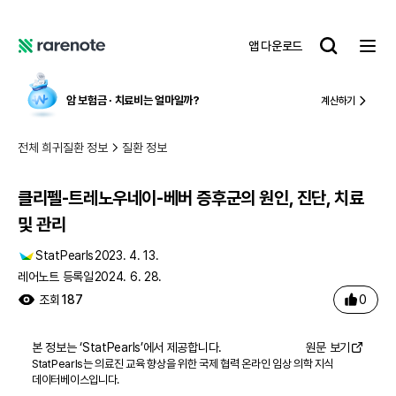
클리펠-트레노우네이-베버 증후군의 원인, 진단, 치료 및 관리
레
앱 다운로드
어
레
노
어
트
노
암 보험금 ∙ 치료비
는 얼마일까?
계산하기
트
전체 희귀질환 정보
질환 정보
클리펠-트레노우네이-베버 증후군의 원인, 진단, 치료
및 관리
StatPearls
2023. 4. 13.
레어노트 등록일
2024. 6. 28.
0
조회
187
본 정보는 ‘
StatPearls
’에서 제공합니다.
원문 보기
StatPearls는 의료진 교육 향상을 위한 국제 협력 온라인 임상 의학 지식
데이터베이스입니다.