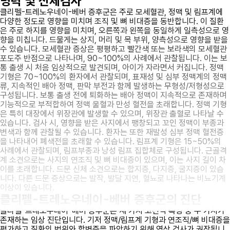
병력 및 신체검사
클리펠-트레노우네이-베버 증후군은 주로 모세혈관, 정맥 및 림프계에
다양한 정도로 영향을 미치며 조직 및 뼈 비대증을 동반합니다. 이 질환
은 주로 하지를 영향을 미치며, 오른쪽과 왼쪽을 동일하게 일측성으로 영
향을 미칩니다. 드물게는 상지, 머리 및 목 부위, 양측성으로 영향을 받을
수 있습니다. 모세혈관 증상은 평평하고 빨간색 또는 보라색의 모세혈관
포도주 반점으로 나타나며, 90~100%의 사례에서 관찰됩니다. 이는 보
통 출생 시 처음 임상적으로 발견되며, 아이가 자라면서 커집니다. 정맥
기형은 70~100%의 환자에서 관찰되며, 표재성 및 심부 정맥계의 정맥
류, 지속적인 배아 정맥, 판막 부전과 함께 발생하는 무형성/저형성으로
구성됩니다. 보통 출생 전에 퇴화하는 배아 정맥이 지속적으로 존재하며
기능적으로 부적합하여 정맥 울혈과 만성 혈전을 초래합니다. 정맥 기형
은 특히 대장에서 위장관에 발생할 수 있으며, 위장관 출혈로 나타날 수
있습니다. 검사 시, 영향을 받은 사지에서 팽창되고 꼬인 정맥이 부종과
변색과 함께 관찰될 수 있습니다. 환자는 또한 재발성 심부 정맥 혈전증
을 나타내어 폐색전을 초래할 수 있습니다. 림프계 기형은 15~50%의
사례에서 관찰되며, 림프부종과 낭성 림프 집합체로 구성됩니다. 근골격
계 소견으로는 사지의 연조직 및 뼈 비대증이 있으며, 이는 사지 길이 차
이를 초래합니다. 드문 신체 소견으로는 합지증, 다지증, 굴지증이 있습
니다. 다른 드문 증상으로는 발작, 발달 지연, 혈뇨로 나타나는 비뇨기계
이상이 있습니다.
클리펠-트레노우네이-베버 증후군의 진단
클리펠-트레노우네이-베버 증후군은 세 가지 고전적 특징 중 두 가지가
존재하는 임상 진단입니다. 기저 정맥/림프계 기형과 연조직/뼈 비대증을
평가하고 질환의 범위와 합병증을 파악하기 위해 영상 검사가 권장됩니