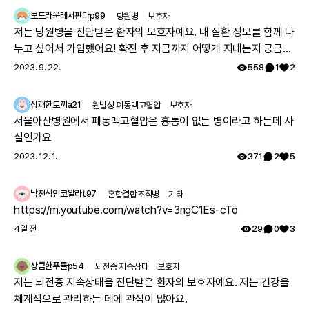
어질 수 있습니다. 반복적인 심부 정맥 혈전증은 대규모이면서 치명적일
수 있는 폐색전증의 위험을 증가시킵니다.
보드라운레서판다p99
당원병
보호자
클리펠-트레노우네이-베버 증후군의 합병증
저는 당원병을 진단받은 환자의 보호자예요. 내 질환 정보를 함께 나
정체와 림프 누출로 인해 영향을 받은 사지의 봉와직염은 피부 관리가 소
누고 싶어서 가입했어요! 확진 후 지금까지 어떻게 지내는지 궁금해
홀할 경우 패혈증으로 이어질 수 있습니다. 정맥 및 림프 이상으로 인한
요 🔍
2023. 9. 22.
558
1
2
심한 정체는 클리펠-트레노우네이-베버 증후군 환자에서 D-다이머 수
치가 상승한 국소 응고병증의 위험을 증가시킵니다. 위장관 혈관 기형에
서의 출혈은 만성적이고 잠복적일 수 있으며, 다수의 수혈과 철분 보충이
상쾌한토끼a21
원발성 폐동맥고혈압
보호자
필요하거나 출혈이 생명을 위협하는 파종성 혈관 내 응고(DIC)와 관련
될 수 있습니다. 심부 정맥 혈전증에 의한 반복적인 폐색전증은 작은 혈
서울아산병원에서 폐동맥고혈압은 흉통이 없는 병이라고 하는데 사
관에 만성적인 변화를 일으켜 폐 고혈압을 초래할 수 있습니다. 사지 비
실인가요
대는 이동성과 보행을 위해 감량 수술이 필요할 수 있습니다.
치료 결과 향상을 위한 의료팀 가이드
2023. 12. 1.
371
2
5
클리펠-트레노우네이-베버 증후군은 다기관에 걸친 복잡한 혈관 기형 증
후군입니다. 이러한 환자들에게 최적의 치료를 제공하기 위해 의료 전문
낙천적인코알라t97
혼합결합조직병
기타
가들 간의 협력적인 접근이 중요합니다. 진단은 보통 소아 제공자가 고려
https://m.youtube.com/watch?v=3ngC1Es-cTo
하며, 임상 소견은 신생아기와 어린 시절 내내 자주 관찰됩니다. 진단 확
인을 위해 피부과 전문의에게 의뢰하고, 방사선 전문의와의 상담이 적절
4일 전
29
0
3
한 평가에 도움이 될 수 있습니다. 사지 길이 차이가 있는 환자는 정형외
과 전문의의 교정기 또는 성장판 억제술(epiphysiodesis) 및 심한 비대
의 경우 감량 수술(de-bulking procedures)에서 혜택을 받을 수 있습
상큼한푸들p54
뇌전증 지속상태
보호자
니다. 혈전증의 높은 위험과 수술 중 예방의 필요성 때문에 혈액학자들이
저는 뇌전증 지속상태을 진단받은 환자의 보호자예요. 저는 건강을
자주 관여합니다. 만성 정맥 기능 부전의 경우 경화 요법 및 난치성 사례
체계적으로 관리하는 데에 관심이 많아요.
에서는 개방형 수술 절차를 위해 혈관 외과의 참여가 필요할 수 있습니