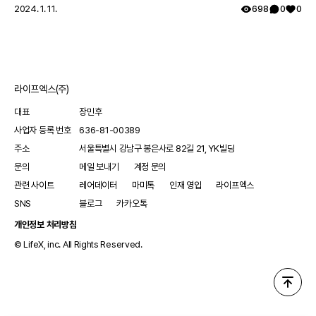
다. 대형 기관에서는 피부과 전문의, 정형외과 전문의, 피부과 전문의 및
2024. 1. 11.
698
0
0
혈관 외과의로 구성된 다학제 팀이 있는 클리펠-트레노우네이-베버 증후
군 환자를 위한 전문 클리닉을 운영합니다. 의학적 및 외과적 치료는 질
병의 범위에 따라 각 환자에게 맞춤형으로 제공되어야 합니다. 주치의는
다양한 전문가들 간의 치료를 조정하여 최적의 결과를 도출하는 데 중요
한 역할을 합니다.
라이프엑스(주)
대표
장민후
사업자 등록 번호
636-81-00389
클리펠-트레노우네이-베버 증후군
과
관련된
주소
서울특별시 강남구 봉은사로 82길 21, YK빌딩
전 세계 임상시험 현황이 궁금하다면
문의
메일 보내기
계정 문의
관련 사이트
레어데이터
마미톡
인재 영입
라이프엑스
앱에서 확인하기
SNS
블로그
카카오톡
개인정보 처리방침
© LifeX, inc. All Rights Reserved.
참고 문헌
11
건