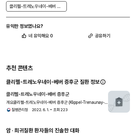
펠-트레노우네이-베버 증후군 환자의 삶의 질을 향상시킬 수 있는 비교
적 새로운 치료법입니다. 이 약물은 PI3K/AKT/mTOR 경로를 억제하여
클리펠-트레노우네이-베버 증후군
작용합니다. 라파마이신-단백질 복합체는 mTOR1의 작용을 억제하여
세포 성장을 멈추게 하여 조직 과성장을 방지합니다. 이 약물을 복용하는
환자는 혈액학적 및 지질 이상과 같은 부작용과 독성을 면밀히 모니터링
유익한 정보였나요?
해야 합니다.
클리펠-트레노우네이-베버 증후군의 감별 진단
네 유익해요 0
공유하기
클리펠-트레노우네이-베버 증후군은 반측 비대와 피부 병변을 동반한 다
른 혈관 증후군을 나타내는 과성장 증후군과 구별되어야 합니다. 예를 들
어 CLOVES(선천성 지방 과성장 혈관 기형과 표피 모반 및 골격 이상),
MCAP 증후군(거대뇌-모세혈관 기형), DCMO(확산성 모세혈관 기형
과 과성장), FAO(섬유 지방 과성장), 프로테우스 증후군(표피 모반과 혈
추천 콘텐츠
관 기형을 동반한 출생 후 골격 및 결합 조직 과성장), 베크위드-위드만
증후군(반측 비대, 신생아 저혈당, 배꼽탈장, 귀 이상), 마푸치 증후군(다
발성 연골종), NF-1에서 국소 비대를 나타내는 신경섬유종증 등이 있습
클리펠-트레노우네이-베버 증후군 질환 정보
니다. 특히 파크스-웨버 증후군(PWS)과의 구별이 중요합니다. 클리펠-
트레노우네이-베버 증후군과 PWS는 쉽게 혼동될 수 있으며 종종 서로
클리펠-트레노우네이-베버 증후군
잘못 인식됩니다. PWS는 고유량 동정맥 기형과 누공을 동반한 연조직
및 골격 비대가 특징입니다.
개요클리펠-트레노우네이-베버 증후군 (Klippel-Trenaunay-
클리펠-트레노우네이-베버 증후군의 예후
Weber syndrome)은 포도주색반점 (port-wine stain)
질병관리청
2022. 6. 1.
조회
223
클리펠-트레노우네이-베버 증후군은 임상 소견의 범위가 넓으며, 예후는
혈관 기형의 심각도와 관련이 있습니다. 기형은 시간이 지남에 따라 진행
되며 지속적인 과성장과 악화되는 정맥 부전이 동반됩니다. 위장관 기형
암 · 희귀질환 환자들의 진솔한 대화
에서의 급성 출혈은 신속하게 치료되지 않으면 치명적인 혈액 손실로 이