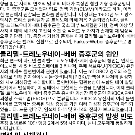
향을 받은 사지의 연조직 및 뼈의 비대가 특징인 혈관 기형 증후군입니
다. 이 증후군은 모세혈관-림프-정맥 기형(CLVM)이라고도 하며, 이러
한 혈관에서 관찰되는 변화를 반영합니다. 이 상태는 1900년 두 프랑스
의사인 모리스 클리펠과 폴 트레노에 의해 처음 기술되었습니다. 클리
펠-트레노우네이-베버 증후군은 국소 피부 모세혈관 기형, 정맥 이상 및
사지 비대의 세 가지 고전적 소견 중 적어도 두 가지가 존재할 때 임상적
으로 진단됩니다. 동정맥 기형의 존재는 이제 클리펠-트레노우네이-베버
증후군과는 별개의 질환으로 간주되며, Parkes-Weber 증후군으로 명
명되었습니다.
클리펠-트레노우네이-베버 증후군의 원인
최근 연구에 따르면 클리펠-트레노우네이-베버 증후군의 병인은 인지질
이노시톨-4-5-비스포스페이트 3 키나제, 촉매 서브유닛(PIK3CA) 유전
자의 체세포 돌연변이와 관련이 있습니다. 이는 mTORC2 경로의 조절
장애로 인해 인지질이노시톨-3-키나제(PI3K)/단백질 키나제의 활성화
와 세포 과성장을 초래합니다. 돌연변이는 혈관형성이 포함된 배아 발달
단계에서 발생하며, 이 상태에서 관찰되는 소견을 반영합니다. 이제 클리
펠-트레노우네이-베버 증후군은 유사한 과성장 증후군인 PIK3CA 관련
과성장 스펙트럼(PROS)으로 분류됩니다. PIK3CA 유전자의 여러 돌연
변이를 포함하는 중복된 임상 증상을 가진 여러 과성장 증후군이 확인되
었습니다. 드문 경우로, 염색체 5-11 및 8-14의 전좌가 보고되었습니다.
클리펠-트레노우네이-베버 증후군의 발생 빈도
추정 발병률은 10만 명당 2에서 5명 사이이며, 남녀 모두에게 동일하게
나타납니다.