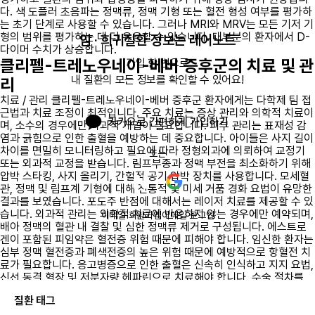
다. 색 도플러 초음파는 정맥류, 정맥 기형 또는 혈전 형성 여부를 평가하
는 초기 단계로 사용할 수 있습니다. 그러나 MRI와 MRV는 모든 기저 기
형의 범위를 평가하는 데 더 유용할 수 있습니다. 대부분의 환자에서 D-
암 · 희귀질환 정보는 레어노트
다이머 수치가 상승합니다.
클리펠-트레노우네이-베버 증후군의 치료 및 관
가입 한 번으로

내 질환의 모든 정보를 확인할 수 있어요!
리
치료 / 관리 클리펠-트레노우네이-베버 증후군 환자에게는 다학제 팀 접
근법과 치료 조정이 최적입니다. 주요 치료는 증상 관리와 의학적 치료이
카카오로 간편하게 가입하기
며, 소수의 경우에만 외과적 개입이 필요합니다. 피부 관리는 표재성 감
염과 긁힘으로 인한 출혈을 예방하는 데 중요합니다. 아이들은 사지 길이
차이를 면밀히 모니터링하고 필요에 따라 정형외과에 의뢰하여 교정기
또는
또는 외과적 교정을 받습니다. 림프부종과 정맥 부전을 최소화하기 위해
압박 스타킹, 사지 올리기, 간헐적 공기 압박 장치를 사용합니다. 모세혈
관, 정맥 및 림프계 기형에 대해 전통적 및 미세 거품 경화 요법이 유망한
결과를 보였습니다. 포도주 반점에 대해서는 레이저 치료를 제공할 수 있
습니다. 외과적 관리는 의학적 치료에 반응하지 않는 경우에만 예약되며,
이메일 회원가입
이메일 로그인
배아 정맥의 혈관 내 결찰 및 심한 정맥류 제거로 구성됩니다. 에스트로
겐이 포함된 피임약은 혈전증 위험 때문에 피해야 합니다. 임신한 환자는
심부 정맥 혈전증과 폐색전증의 높은 위험 때문에 예방적으로 항혈전 치
료가 필요합니다. 응고병증으로 인한 출혈은 신속히 인식하고 지지 요법,
신선 동결 혈장 및 저분자량 헤파린으로 치료해야 합니다. 수술 절차를
받는 환자는 혈관 내 응고 위험을 줄이기 위해 절차 전에 저분자량 헤파
질환 태그
린을 투여받아야 합니다. 라파마이신은 혈관 기형의 진행을 멈추고 클리