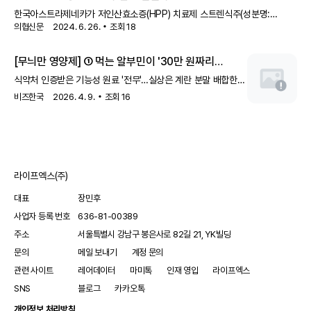
총액제한형과 환급형 유형으로 위험 분담제 적용을 받으며 보험
한국아스트라제네카가 저인산효소증(HPP) 치료제 스트렌식주(성분명:
혜택을 받아 왔는데 이번에 4년 기간이 끝나는 시점에서
의협신문
2024. 6. 26.
조회
18
아스포타제알파) 보험급여 4주년을 맞아 질환 인식 증진을 위한 인포그래픽을
재계약에 성공, 앞으로 5년간 위험 분담제를 통해 급여가
26일 공개했다. 스트렌식은 저인산효소증의 골 증상을 치료할 수 있는 골
유지된다.이 약은 소아기에 발병한 저인산효소증 환자의 골
표적 효소 대체 요법으로, 최초이자 유일한 저인산효소증 치료제다. 지난
[무늬만 영양제] ① 먹는 알부민이 '30만 원짜리
증상을 치료하기 위한 장기간의 효소 대체 요
2020년 6월부터 소아기 발병 저인산효소증 환자를 대상으로 보험급여가
조미료'인 까닭
식약처 인증받은 기능성 원료 '전무'…실상은 계란 분말 배합한
적용됐으며, 지난 4월부터 사후심사로 전환돼 급여 조건을 충족하면 즉시
단순 가공식품
치료가 가능하다. 인포그래픽에는 저인산효소증을 의심할 수 있는 증상과 질환
비즈한국
2026. 4. 9.
조회
16
심각성, 저인산효소증의 유일한 치
라이프엑스(주)
대표
장민후
사업자 등록 번호
636-81-00389
주소
서울특별시 강남구 봉은사로 82길 21, YK빌딩
문의
메일 보내기
계정 문의
관련 사이트
레어데이터
마미톡
인재 영입
라이프엑스
SNS
블로그
카카오톡
개인정보 처리방침