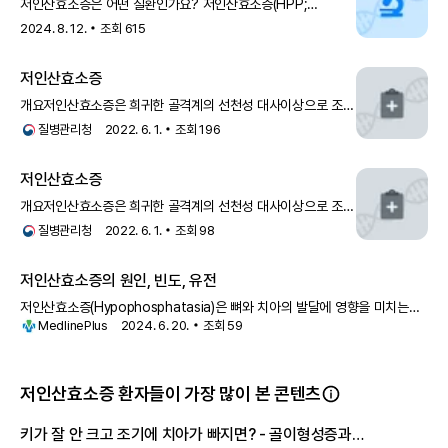
저인산효소증은 어떤 질환인가요? 저인산효소증(HPP;
Hypophosphatasia)은 뼈와 치아를 튼튼하게 만드는 과
2024. 8. 12.
조회
615
저인산효소증
개요저인산효소증은 희귀한 골격계의 선천성 대사이상으로 조직
비특이적 알칼리성 인산분해효소(Tissue non-specifi
질병관리청
2022. 6. 1.
조회
196
저인산효소증
개요저인산효소증은 희귀한 골격계의 선천성 대사이상으로 조직
비특이적 알칼리성 인산분해효소(Tissue non-specifi
질병관리청
2022. 6. 1.
조회
98
저인산효소증의 원인, 빈도, 유전
저인산효소증(Hypophosphatasia)은 뼈와 치아의 발달에 영향을 미치는
MedlinePlus
2024. 6. 20.
조회
59
유전 질환입니다. 이 질환은 칼슘과 인
저인산효소증 환자들이 가장 많이 본 콘텐츠
키가 잘 안 크고 조기에 치아가 빠지면? - 골이형성증과