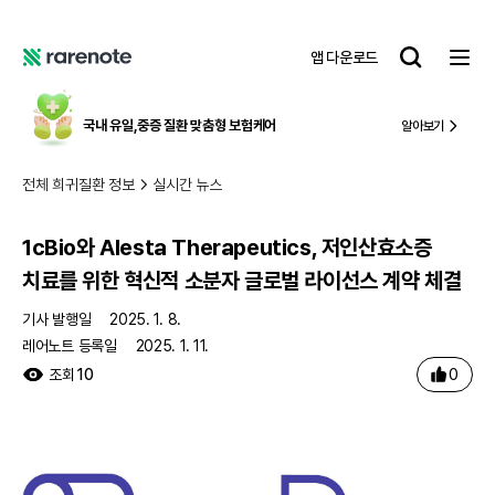
1cBio와 Alesta Therapeutics, 저인산효소증 치료를 위한 혁신적 소분자 글로벌 라이선스 계약 체결
레
앱 다운로드
어
레
노
어
트
노
국내 유일,
중증 질환 맞춤형 보험케어
알아보기
트
전체 희귀질환 정보
실시간 뉴스
1cBio와 Alesta Therapeutics, 저인산효소증
치료를 위한 혁신적 소분자 글로벌 라이선스 계약 체결
기사 발행일
2025. 1. 8.
레어노트 등록일
2025. 1. 11.
0
조회
10