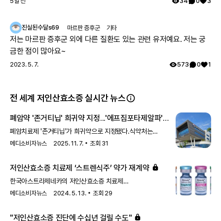
5일 전
34
0
3
진실된수달s69
마르판 증후군
기타
저는 마르판 증후군 외에 다른 질환도 있는 관련 유저예요. 저는 궁
금한 점이 많아요~
2023. 5. 7.
573
0
1
전 세계 저인산효소증 실시간 뉴스
폐암약 '존거티닙' 희귀약 지정...'에프짐포타제알파'
개발단계로
폐암치료제 '존거티닙'가 희귀약으로 지정됐다.식약처는
희귀의약품 지정에 관한 규정에 따라 이같이 지정, 4일
메디소비자뉴스
2025. 11. 7.
조회
31
공고했다. 존거티닙은 베링거인겔하임의 경구용 폐암치료제로
HER2 돌연변이가 있는 진행성, 절제불가능 또는 전이성 비편평
저인산효소증 치료제 ‘스트렌식주’ 약가 재계약
비소세포폐암 환자의 치료에 쓰인다. 아울러 개발단계
희귀의약품도 새롭게 추가했다. 한국아스트라제네카의
한국아스트라제네카의 저인산효소증 치료제
저인산효소증치료제 '에프짐포타제알파(주사제)'가 목록에
‘스트렌식주’(아스포타제알파ㆍ사진)가 국민건강보험공단과
메디소비자뉴스
2024. 5. 13.
조회
29
올랐다.
약가 협상을 완료, 급여 재계약을 성공했다.건보공단은 7일
스트렌식주 용량별로 5개 품목과 약가 협상을 완료했다고
"저인산효소증 진단에 수십년 걸릴 수도"
발표했다.스트렌식주는 2020년 6월 급여 등재되면서