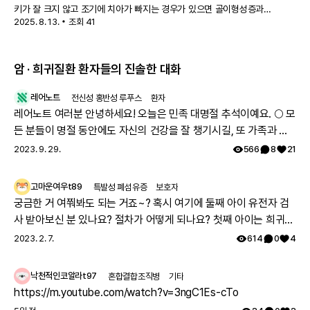
저인산효소증
키가 잘 크지 않고 조기에 치아가 빠지는 경우가 있으면 골이형성증과
2025. 8. 13.
조회
41
저인산효소증을 의심할 수 있습니다. 자세한 내용은 위 영상을 통해 확인해
보세요.
암 · 희귀질환 환자들의 진솔한 대화
레어노트
전신성 홍반성 루푸스
환자
레어노트 여러분 안녕하세요! 오늘은 민족 대명절 추석이예요. 🌕 모
든 분들이 명절 동안에도 자신의 건강을 잘 챙기시길, 또 가족과 함
께 따뜻하고 행복한 시간 보내시길 레어노트팀이 기원하겠습니다!
2023. 9. 29.
566
8
21
해피 추석 되세요! 🥳
고마운여우t89
특발성 폐섬유증
보호자
궁금한 거 여쭤봐도 되는 거죠~? 혹시 여기에 둘째 아이 유전자 검
사 받아보신 분 있나요? 절차가 어떻게 되나요? 첫째 아이는 희귀질
환 진단받았고, 당시에 애기 아빠랑 저랑 유전자 검사했는데 돌연변
2023. 2. 7.
614
0
4
이라고 하시더라구요.. 둘째 임신했는데 유전은 안 된다지만 워낙에
걱정스러워서리.. 다들 몇주차에 무슨 검사하셨나요? 도움 좀 주심
낙천적인코알라t97
혼합결합조직병
기타
감사하겠습니다.
https://m.youtube.com/watch?v=3ngC1Es-cTo