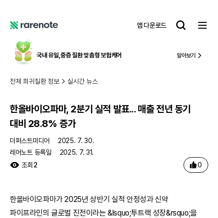
한올바이오파마, 2분기 실적 발표... 매출 전년 동기 대비 28.8% 증가
레
앱 다운로드
어
레
노
어
트
노
국내 유일,
중증 질환 맞춤형 보험케어
알아보기
트
전체 희귀질환 정보
실시간 뉴스
한올바이오파마, 2분기 실적 발표... 매출 전년 동기
대비 28.8% 증가
더퍼스트미디어
2025. 7. 30.
레어노트 등록일
2025. 7. 31.
0
조회
2
한올바이오파마가 2025년 상반기 실적 안정성과 신약
파이프라인의 글로벌 진전이라는 &lsquo;투트랙 성장&rsquo;을