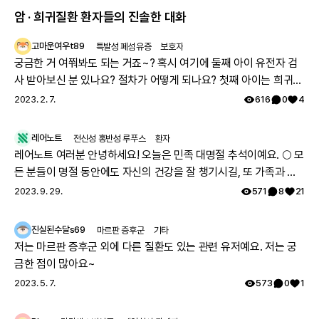
암 · 희귀질환 환자들의 진솔한 대화
고마운여우t89
특발성 폐섬유증
보호자
궁금한 거 여쭤봐도 되는 거죠~? 혹시 여기에 둘째 아이 유전자 검
사 받아보신 분 있나요? 절차가 어떻게 되나요? 첫째 아이는 희귀질
환 진단받았고, 당시에 애기 아빠랑 저랑 유전자 검사했는데 돌연변
2023. 2. 7.
616
0
4
이라고 하시더라구요.. 둘째 임신했는데 유전은 안 된다지만 워낙에
걱정스러워서리.. 다들 몇주차에 무슨 검사하셨나요? 도움 좀 주심
레어노트
전신성 홍반성 루푸스
환자
감사하겠습니다.
레어노트 여러분 안녕하세요! 오늘은 민족 대명절 추석이예요. 🌕 모
든 분들이 명절 동안에도 자신의 건강을 잘 챙기시길, 또 가족과 함
께 따뜻하고 행복한 시간 보내시길 레어노트팀이 기원하겠습니다!
2023. 9. 29.
571
8
21
해피 추석 되세요! 🥳
진실된수달s69
마르판 증후군
기타
저는 마르판 증후군 외에 다른 질환도 있는 관련 유저예요. 저는 궁
금한 점이 많아요~
2023. 5. 7.
573
0
1