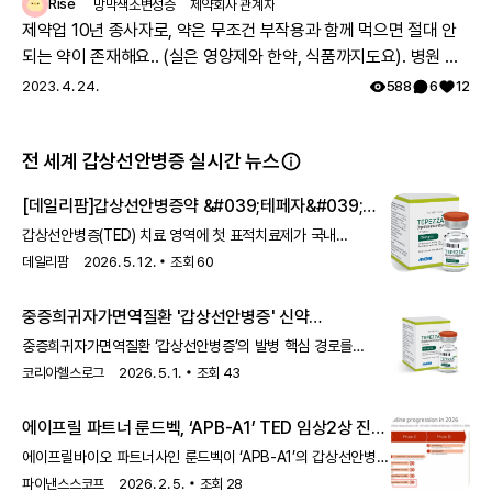
Rise
망막색소변성증
제약회사 관계자
제약업 10년 종사자로, 약은 무조건 부작용과 함께 먹으면 절대 안
되는 약이 존재해요.. (실은 영양제와 한약, 식품까지도요). 병원 여
러과를 도시면서 진료과에서 따로따로 치료약을 처방하는데, 의료
2023. 4. 24.
588
6
12
진이 환자분이 먹으시는 모든약에 대한 파악이 안되어서, 잘못 처방
될수도 있어요. 참고 하시면 정말 좋을거 같아요. 그리고 시판약의
전 세계 갑상선안병증 실시간 뉴스
안전성을 제약사가 의무적으로(법적으로) 추적해야만 하기 때문에
약의 안전성(부작용, 약끼리 상호작용)에 대한정보는 해당제약사에
[데일리팜]갑상선안병증약 &#039;테페자&#039;
가장많아요~! 제약사 홈페이지에 가시면 정보를 확인하실 수 있고
국내 상륙…신약 부재 속 주도권 선점
갑상선안병증(TED) 치료 영역에 첫 표적치료제가 국내
제약사에 따로 medical informatics (MI) 대응 부서가 있어 전화,
진입하면서 치료 전략 변화 가능성이 커지고 있다. 후발
데일리팜
2026. 5. 12.
조회
60
이메일등으로 물어보실 수 있어요! 또 안전성 데이터를 수집하고 식
신약후보물질들이 개발 단계에 머물거나 일부 기전에서 임상
약처에 보고 하는 pharmaco vigiliance (PV) 라는 부서가 있구요.
난항이 이어지고 있는 만큼, 당분간은 기상용화된 암젠의 테페자
중증희귀자가면역질환 '갑상선안병증' 신약
약의 상호작용을 고려하지 않고 처방되어 일어나는 부작용이 내가
(테프로투무맙) 중심 시장 구도가 이어질 가능성에 무게가
등판…'테페자' 국내 허가
아픈 증상이 나타나는 원인일수 있어 말씀드려요.
실린다. 7일 관련 업계에 따르면 암젠코리아는 최근
중증희귀자가면역질환 ‘갑상선안병증’의 발병 핵심 경로를
식품의약품안전처로부터 갑상선안병증…
표적하는 혁신 신약 ‘테페자(성분명 테프로투무맙)’가 국내
코리아헬스로그
2026. 5. 1.
조회
43
허가됐다. 암젠코리아는 테페자가 30일
식품의약품안전처로부터 품목 허가를 받았다며 이번 허가에
에이프릴 파트너 룬드벡, ‘APB-A1’ TED 임상2상 진입
따라 테페자가 중등도에서 중증의 갑상선안병증 성인 환자
결정
치료에 쓰일 수 있게 됐다고 밝혔다.갑상선안병증은 면역 체계
에이프릴바이오 파트너사인 룬드벡이 ‘APB-A1’의 갑상선안병증
이상으로 안와 근육∙지방 조직 내 비정상적 염증 반응이
(TED) 임상2상 진입을 결정했다. 4일 에이프릴바이오는 공식
파이낸스스코프
2026. 2. 5.
조회
28