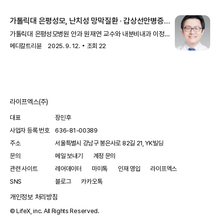
나타나는 중증희귀자가면역질환이다. 안와 섬유아세포의 인슐린
IR 텔레그램 채널을 통
유사 성장인자-1 수용체(IGF-1R)에 대한 자가 항체가
가톨릭대 은평성모, 난치성 망막질환 · 갑상선안병증
활성화되면서 염증이 발생하고, 이로 인
연구 선정
가톨릭대 은평성모병원 안과 원재연 교수와 내분비내과 이정민
교수가 과학기술정보통신부 개인기초연구사업에 연속으로
메디칼트리뷴
2025. 9. 12.
조회
22
선정됐다.원 교수는 당뇨망막병증과 노인성 황반변성 등 실명
유발 질환을 대상으로, 인체와 유사한 3차원 안구 모델을 구축해
신약 개발 플랫폼을 마련하는 연구로 3년간 6억 원
라이프엑스(주)
대표
장민후
사업자 등록 번호
636-81-00389
주소
서울특별시 강남구 봉은사로 82길 21, YK빌딩
문의
메일 보내기
계정 문의
관련 사이트
레어데이터
마미톡
인재 영입
라이프엑스
SNS
블로그
카카오톡
개인정보 처리방침
© LifeX, inc. All Rights Reserved.