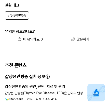
질환 태그
갑상선안병증
유익한 정보였나요?
네 유익해요 0
공유하기
추천 콘텐츠
갑상선안병증 질환 정보
갑상선안병증의 원인, 진단, 치료 및 관리
갑상선 안병증(Thyroid Eye Disease, TED)은 안와의 만성
면역 매개 염증입니다. 성인에서 일측 및 양측 안구돌출증의
StatPearls
2025. 4. 9.
조회
414
가장 흔한 원인입니다. 그레이브스병(GD) 사례의 약 25~50%
가 갑상선 안병