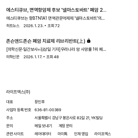
효과가 높지 않다. 때문에 면역항암제 치료가 시도되기도
일부 환자에게서는 장기 생존도 현실이 됐다.치료 옵션이 많아진
에스티큐브, 면역항암제 후보 '넬마스토바트' 폐암 2상
했었지만, 신통치
만큼 환자와 보호자의 선택도 매우 중요해졌다. “허가된
개시
약이라는데 왜 보험이 안 되나”, “의사가 권한 치료를 왜 바로
에스티큐브는 항BTN1A1 면역관문억제제 '넬마스토바트'의
시작할 수 없나”라는 질문은 이제 폐암 진료실에서 가장 흔한
진행성/전이성 비소세포폐암 대상 2상 임상시험의 첫 환자
히트뉴스
2026. 1. 23.
조회
72
고민이다.폐암 환자와 가족들이 시의적절한 선택을 할 수 있도록
투약이 시작됐다고 22일 밝혔다.이번 임상은 1차 치료 이후
정확한 정보가 제공돼야 할 필요성이 높아진 셈이다.
질병이 진행된 비소세포폐암 환자 가운데 BTN1A1 고발현
존슨앤드존슨 폐암 치료제 리브리반트(上)
(종양비율점수(TPS)≥50%) 환자를 선별해 넬마스토바트
800mg과 도세탁셀 75 mg/m²를 병용 투여하는 방식으로
[의학신문·일간보사=김상일 기자]우리나라 암 사망률 1위 폐암
설계됐다. 국내 대학병원 5곳에서 진행되며, 첫 환자등록은
중 약 80~85%는 비소세포폐암이다. 비소세포폐암 중 엑손 20
의학신문
2026. 1. 17.
조회
48
강북삼성병원에서 이뤄졌다.정현진 에스티큐브 대표는
삽입 변이는 EGFR 변이 중 1~10%를 차지하는 비교적 드문
"비소세포폐암 임상은 단순한 적응증 확장이 아니라, BTN1A1
유형이지만 해당 변이를 가진 폐암 환자는 흔한 EGFR 변이
발현이
비소세포폐암 환자 대비 사망위험이 75% 높고, 5년 생존율도
8%에 불과하다. 치료 선택지는 제한적이었다. 표준 치료로
사용되어 온 백금 기반 항암화학요법의 객관적 반응률은 약
라이프엑스(주)
23~29% 수준에 머무른다. 기존 EGFR-TKI에 대한 반응률도
낮아, 효과적인 표적치료 옵션에 대한
대표
장민후
사업자 등록 번호
636-81-00389
주소
서울특별시 강남구 봉은사로 82길 21, YK빌딩
문의
메일 보내기
계정 문의
관련 사이트
레어데이터
마미톡
인재 영입
라이프엑스