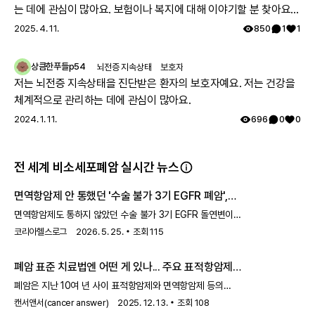
는 데에 관심이 많아요. 보험이나 복지에 대해 이야기할 분 찾아요
👏🏻
2025. 4. 11.
850
1
1
상큼한푸들p54
뇌전증 지속상태
보호자
저는 뇌전증 지속상태을 진단받은 환자의 보호자예요. 저는 건강을
체계적으로 관리하는 데에 관심이 많아요.
2024. 1. 11.
696
0
0
전 세계 비소세포폐암 실시간 뉴스
면역항암제 안 통했던 '수술 불가 3기 EGFR 폐암',
표적치료제 '희망'
면역항암제도 통하지 않았던 수술 불가 3기 EGFR 돌연변이
비소세포폐암에도 EGFR을 타깃한 표적치료제가 희망으로
코리아헬스로그
2026. 5. 25.
조회
115
떠오르고 있다. 용인세브란스병원 혈액종양내과 홍문기 교수는
대한폐암학회 유튜브 채널 '폐암 무엇이든 물어보세요'에서
폐암 표준 치료법엔 어떤 게 있나... 주요 표적항암제
수술이 불가능한 EGFR 돌연변이 비소세포폐암 환자에게
건강 보험 혜택 여부는?
EGFR을 타깃한 표적치료제 '타그리소'의 최신 임상연구 결과를
폐암은 지난 10여 년 사이 표적항암제와 면역항암제 등의
소개했다. 수술 불가 3기 EGFR 돌연변이 비소세포폐암의
등장으로 선택할 수 있는 치료법이 많아졌고, 그 덕분에 치료
캔서앤서(cancer answer)
2025. 12. 13.
조회
108
전통적인 표준치료법은 동시 항암방사선요법이지만, 치료
가능성도 높아진 암이다. 환자 생존 기간은 눈에 띄게 늘었고,