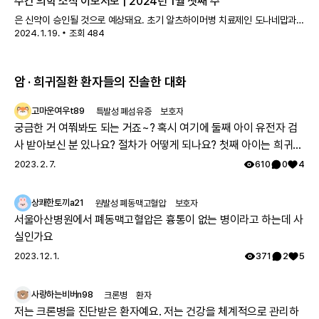
주간 의학 소식 이모저모 | 2024년 1월 셋째 주
은 신약이 승인될 것으로 예상돼요. 초기 알츠하이머병 치료제인 도나네맙과
2024. 1. 19.
조회
484
폐동맥고혈압 치료제인 소타터셉트, 비소세포폐암 치료제인 파트리투맙
데룩스테칸, 비알콜성 지방간염 치료제인 레스메티롬 등이 FDA 승인을
기다리고 있어요.
암 · 희귀질환 환자들의 진솔한 대화
고마운여우t89
특발성 폐섬유증
보호자
궁금한 거 여쭤봐도 되는 거죠~? 혹시 여기에 둘째 아이 유전자 검
사 받아보신 분 있나요? 절차가 어떻게 되나요? 첫째 아이는 희귀질
환 진단받았고, 당시에 애기 아빠랑 저랑 유전자 검사했는데 돌연변
2023. 2. 7.
610
0
4
이라고 하시더라구요.. 둘째 임신했는데 유전은 안 된다지만 워낙에
걱정스러워서리.. 다들 몇주차에 무슨 검사하셨나요? 도움 좀 주심
상쾌한토끼a21
원발성 폐동맥고혈압
보호자
감사하겠습니다.
서울아산병원에서 폐동맥고혈압은 흉통이 없는 병이라고 하는데 사
실인가요
2023. 12. 1.
371
2
5
사랑하는비버n98
크론병
환자
저는 크론병을 진단받은 환자예요. 저는 건강을 체계적으로 관리하