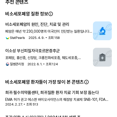
추천 콘텐츠
비소세포폐암 질환 정보
비소세포폐암의 원인, 진단, 치료 및 관리
폐암은 매년 약 230,000명의 미국인이 진단받는 질환입니다.
사망자는 연간 약 135,000명으로 추정됩니다. 폐암으로 인한
StatPearls
2025. 4. 9.
조회
158
사망은 전립선암, 유방암, 뇌암, 대장암을 모두 합한 것보다
많아졌습니다. 폐암은 현
이소성 부신피질자극호르몬증후군
포폐암, 흉선종, 신장암, 크롬친화세포종, 췌도세포종,
갑상선수질암, 이하전종양, 전립선암2) 드문 종양:
질병관리청
2022. 6. 1.
조회
124
비소세포폐암, 유방암, 대장암, 담낭암, 고환암, 자궁암,
후두암 증상 이소성 부신피질 자극 호르몬 증후군 환자는 스테
비소세포폐암 환자들이 가장 많이 본 콘텐츠
희귀·필수의약품센터, 희귀질환 환자 치료 기회 보장 돕는다
EMA 허가 권고 에스엔 바이오사이언스의 췌장암 치료제 SNB-101, FDA
2024. 2. 27.
조회
513
희귀의약품 지정 에이비온, 비소세포폐암 치료제 바바메킵 임상 2상에 국내
기관 2곳 추가 리스큐어 바이오사이언시스의 원발경화성 담관염 치료제 LB