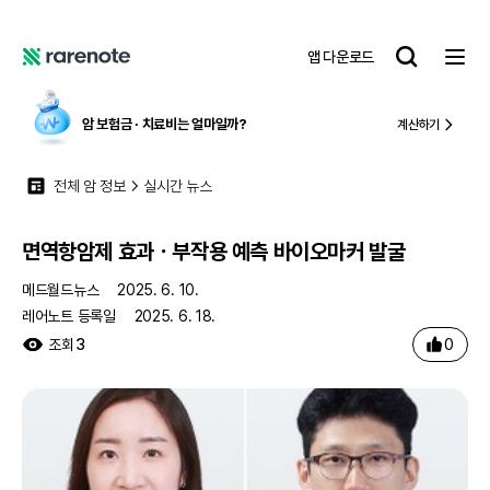
면역항암제 효과ㆍ부작용 예측 바이오마커 발굴
레
앱 다운로드
어
레
노
어
트
노
암 보험금 ∙ 치료비
는 얼마일까?
계산하기
트
전체 암 정보
실시간 뉴스
면역항암제 효과ㆍ부작용 예측 바이오마커 발굴
메드월드뉴스
2025. 6. 10.
레어노트 등록일
2025. 6. 18.
0
조회
3