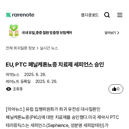
EU, PTC 페닐케톤뇨증 치료제 세피언스 승인
레
앱 다운로드
어
레
노
어
트
노
국내 유일,
중증 질환 맞춤형 보험케어
알아보기
트
전체 희귀질환 정보
실시간 뉴스
EU, PTC 페닐케톤뇨증 치료제 세피언스 승인
의약뉴스
2025. 6. 26.
레어노트 등록일
2025. 6. 26.
0
조회
9
[의약뉴스] 유럽 집행위원회가 희귀 유전성 대사질환인
페닐케톤뇨증(PKU)에 대한 치료제를 승인했다.미국 제약사 PTC
테라퓨틱스는 세피언스(Sephience, 성분명 세피압테린)가