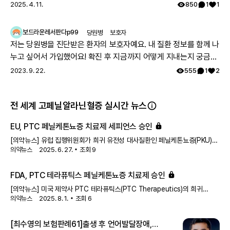
👏🏻
2025. 4. 11.
850
1
1
보드라운레서판다p99
당원병
보호자
저는 당원병을 진단받은 환자의 보호자예요. 내 질환 정보를 함께 나
누고 싶어서 가입했어요! 확진 후 지금까지 어떻게 지내는지 궁금해
요 🔍
2023. 9. 22.
555
1
2
전 세계 고페닐알라닌혈증 실시간 뉴스
EU, PTC 페닐케톤뇨증 치료제 세피언스 승인
[의약뉴스] 유럽 집행위원회가 희귀 유전성 대사질환인 페닐케톤뇨증(PKU)에
의약뉴스
2025. 6. 27.
조회
9
대한 치료제를 승인했다.미국 제약사 PTC 테라퓨틱스는 세피언스
(Sephience, 성분명 세피압테린)가 페닐케톤뇨증을 앓고 있는 소아 및 성인
환자의 치료제로서 유럽 집행위원회로부터 시판 허가를 받았다고 23일
FDA, PTC 테라퓨틱스 페닐케톤뇨증 치료제 승인
(미국시간) 발표했다.이는 모든 연령대와 모든 질환 중증도를 포함하는
[의약뉴스] 미국 제약사 PTC 테라퓨틱스(PTC Therapeutics)의 희귀
광범위한 적응증으로 허가된 것이다. 세피언스는 페닐케톤뇨증 소아 및 성인
의약뉴스
2025. 8. 1.
조회
6
유전성 대사질환 치료제가 유럽에 이어 미국에서 승인을 획득했다.PTC
환자의 고페닐알라닌혈증에 대한 치료제다.세피언스는 페닐알라닌
테라퓨틱스는 미국 식품의약국(FDA)이 페닐케톤뇨증(PKU)을 앓고 있는 소아
수산화효소의 중요한 보조인자인 효소 보조인자
및 성인 환자를 위한 치료제 세피언스(Sephience, 성분명 세피압테린)를
[최수영의 보험판례61]출생 후 언어발달장애,