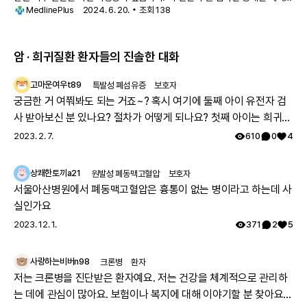
MedlinePlus
2024. 6. 20.
조회
138
변형 PKU 및 비-PKU 고페닐알라닌혈증이라고 불리며, 뇌 손상의 위험이
적습니다. 매우 경미한 경우의 사람들은 치료가 필요하지 않을 수 있습니다.
암 · 희귀질환 환자들의 진솔한 대화
고마운여우t89
특발성 폐섬유증
보호자
궁금한 거 여쭤봐도 되는 거죠~? 혹시 여기에 둘째 아이 유전자 검
사 받아보신 분 있나요? 절차가 어떻게 되나요? 첫째 아이는 희귀질
환 진단받았고, 당시에 애기 아빠랑 저랑 유전자 검사했는데 돌연변
2023. 2. 7.
610
0
4
이라고 하시더라구요.. 둘째 임신했는데 유전은 안 된다지만 워낙에
걱정스러워서리.. 다들 몇주차에 무슨 검사하셨나요? 도움 좀 주심
상쾌한토끼a21
원발성 폐동맥고혈압
보호자
감사하겠습니다.
서울아산병원에서 폐동맥고혈압은 흉통이 없는 병이라고 하는데 사
실인가요
2023. 12. 1.
371
2
5
사랑하는비버n98
크론병
환자
저는 크론병을 진단받은 환자예요. 저는 건강을 체계적으로 관리하
는 데에 관심이 많아요. 보험이나 복지에 대해 이야기할 분 찾아요