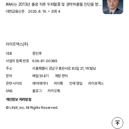
승인했다고 28일(미국시간) 발표했다.세피언스는 세피압테린 반응성
사고휴유증일까 기저질환일까
#A씨는 2013년 출생 직후 두피혈종 및 경막하출혈 진단을 받고
페닐케톤뇨증을 앓는 생후 1개월 이상 소아 및 성인 환자에서
치료를 받았다. 이후 심각한 언어발달장애가 나타나자 A씨의
고페닐알라닌혈증 치료제로서 광범위한 적응증으로 승인 받았다.세피언스는
대한금융신문
2025. 8. 19.
조회
4
부모는 가입해 둔 상해보험의 후유장해보험금을 청구했다. A씨
페닐알라닌 수산화효소(PAH)의
측은 출생 당시 상해가 언어발달장애의 원인이며, 이는 약관상
‘상해로 인한 후유장해’에 해당한다고 주장했다. 보험사는 출생
당시 상해와 언어발달장애 간에 인과관계가 없다며 보험금
지급을 거절했다.이 사건 약관에서는 “피보험자가 보험기간 중
라이프엑스(주)
상해로 장해분류표상 지급률에 해당하는 후유장해가 남았을
경우 보험금을 지급한다”라고 규정하고 있다.쟁점은 두피혈
대표
장민후
사업자 등록 번호
636-81-00389
주소
서울특별시 강남구 봉은사로 82길 21, YK빌딩
문의
메일 보내기
계정 문의
관련 사이트
레어데이터
마미톡
인재 영입
라이프엑스
SNS
블로그
카카오톡
개인정보 처리방침
© LifeX, inc. All Rights Reserved.