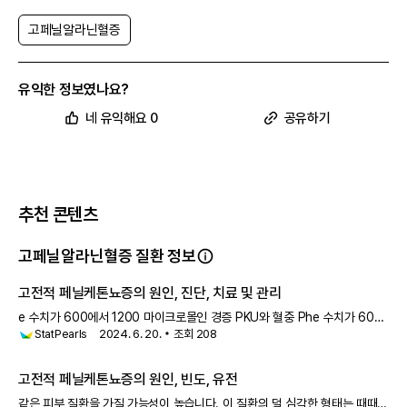
고페닐알라닌혈증
유익한 정보였나요?
네 유익해요 0
공유하기
추천 콘텐츠
고페닐알라닌혈증 질환 정보
고전적 페닐케톤뇨증의 원인, 진단, 치료 및 관리
e 수치가 600에서 1200 마이크로몰인 경증 PKU와 혈중 Phe 수치가 600
StatPearls
2024. 6. 20.
조회
208
마이크로몰 미만인 경증 고페닐알라닌혈증을 유발합니다. Phe는 필수
아미노산이며, Tyr로의 전환은 단백질 합성을 위한 충분한 수치를 제공하면서
고전적 페닐케톤뇨증의 원인, 빈도, 유전
같은 피부 질환을 가질 가능성이 높습니다. 이 질환의 덜 심각한 형태는 때때로