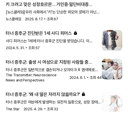
키 크려고 맞은 성장호르몬… 거인증·말단비대증
'부작용'
[뉴스클레임]우리 사회에서 '키'는 단순한 외모의 문제가 아닌
청소년들의 자존감과 미래를 좌우하는 중대한 문제로 자리
뉴스클레임
2025. 8. 17.
조회
67
잡았습니다. 부모들은 아이들의 키 성장에 많은 관심을 가지며,
균형 잡힌 영양 섭취는 물론 스트레스 관리, 성장판을 자극하는
터너 증후군 진단받은 1세 사디 피어스
운동까지 다양한 노력을 기울입니다. 이 가운데 이른바 '키 크는
주사'로 잘못 알려진 성장 호르몬 주사제에 대한 사용량이
사디 피어스는 1세에 터너 증후군 진단을 받았습니다. 이
증가하면서 오남용 문제가 발생돼 보건당국이 주의를 당부하고
증후군은 약 2,500명 중 1명의 여성 출생에서 발생하며, 전체
2024. 5. 31.
조회
57
나섰습니다. 21일 식품의약품안전처(이하 식약처)에 따르면
유산의 최대 10%에서 발생할 수 있습니다.
성장호르몬 제제는 뇌하수체 성장호르몬 분비장애, 터너증
터너 증후군: 출생 시 여성으로 지정된 사람들 중
10,000명 중 4명에게 영향을 미침
터너 증후군은 일반적으로 결손되거나 모자이크 X 염색체로
The Transmitter: Neuroscience
인해 발생하며, 신체 전반에 걸쳐 독특한 변화를 초래합니다.
2024. 6. 1.
조회
44
News and Perspectives
터너 증후군을 가진 대부분의 사람들은 여성으로 정체성을
가지며, 출생 시 여성으로 지정된 사람들 중 약 10,000명 중
4명에게 영향을 미칩니다.
터너 증후군: '왜 내 딸은 자라지 않을까요?'
터너 증후군은 여성에게 발생하는 유전적 질환으로, 성장 장애를
포함한 다양한 증상을 유발할 수 있습니다. 이 기사에서는 터너
The Star
2025. 4. 29.
조회
32
증후군을 앓고 있는 딸의 성장 문제에 대한 부모의 고민을
다루고 있습니다.