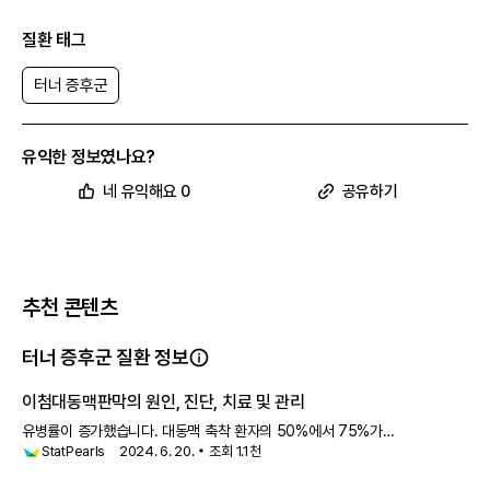
질환 태그
터너 증후군
유익한 정보였나요?
네 유익해요 0
공유하기
추천 콘텐츠
터너 증후군 질환 정보
이첨대동맥판막의 원인, 진단, 치료 및 관리
유병률이 증가했습니다. 대동맥 축착 환자의 50%에서 75%가
StatPearls
2024. 6. 20.
조회
1.1천
이첨대동맥판막을 가지고 있습니다. 이것은 터너 증후군(30%의 경우)과
같은 다른 증후군에서도 흔합니다. 유사하게, 윌리엄 증후군과 심실 중격