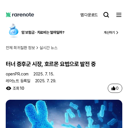
터너 증후군 시장, 호르몬 요법으로 발전 중
레
앱 다운로드
어
레
노
어
트
노
암 보험금 ∙ 치료비
는 얼마일까?
계산하기
트
전체 희귀질환 정보
실시간 뉴스
터너 증후군 시장, 호르몬 요법으로 발전 중
openPR.com
2025. 7. 15.
레어노트 등록일
2025. 7. 29.
0
조회
10