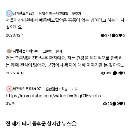
이라고 하시더라구요.. 둘째 임신했는데 유전은 안 된다지만 워낙에
걱정스러워서리.. 다들 몇주차에 무슨 검사하셨나요? 도움 좀 주심
상쾌한토끼a21
원발성 폐동맥고혈압
보호자
감사하겠습니다.
서울아산병원에서 폐동맥고혈압은 흉통이 없는 병이라고 하는데 사
실인가요
2023. 12. 1.
371
2
5
사랑하는비버n98
크론병
환자
저는 크론병을 진단받은 환자예요. 저는 건강을 체계적으로 관리하
는 데에 관심이 많아요. 보험이나 복지에 대해 이야기할 분 찾아요
👏🏻
2025. 4. 11.
850
1
1
낙천적인코알라t97
혼합결합조직병
기타
https://m.youtube.com/watch?v=3ngC1Es-cTo
3일 전
23
0
1
전 세계 터너 증후군 실시간 뉴스