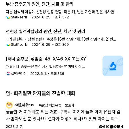
결손의 30%의
누난 증후군의 원인, 진단, 치료 및 관리
다른 염색체 이상이 선천성 심장 결함, 작은 키, 발달 지연과 같은 유사한
StatPearls
2024. 6. 25.
조회
372
증상들을 일으킬 수 있습니다. 터너 증후군 누난 증후군은 터너 증후군과의
유사성 때문에 "가짜 터너 증후군"으로 불리기도 합니다. 두 증후군 모두 목
선천성 횡격막탈장의 원인, 진단, 치료 및 관리
H와 관련된 가장 빈번한 이수성은 18번 삼염색체, 13번 삼염색체, 21번
StatPearls
2024. 6. 25.
조회
369
삼염색체, 그리고 덜 빈번하게 터너 증후군(45, X)입니다. CDH와 관련된
일부 증후군으로는 팔리스터-킬리안 증후군, 8p23.1 결실 증후군,
[터너 증후군] 섞임증, 45, X/46, XX 또는 XY
개요터너 증후군은 여성에서 발생하는 염색체 이상
질환으로, 섞임증은 터너 증후군 중 드문 염색체
질병관리청
2022. 6. 1.
조회
336
변이입니다. 증후군성 질환
암 · 희귀질환 환자들의 진솔한 대화
고마운여우t89
특발성 폐섬유증
보호자
궁금한 거 여쭤봐도 되는 거죠~? 혹시 여기에 둘째 아이 유전자 검
사 받아보신 분 있나요? 절차가 어떻게 되나요? 첫째 아이는 희귀질
환 진단받았고, 당시에 애기 아빠랑 저랑 유전자 검사했는데 돌연변
2023. 2. 7.
610
0
4