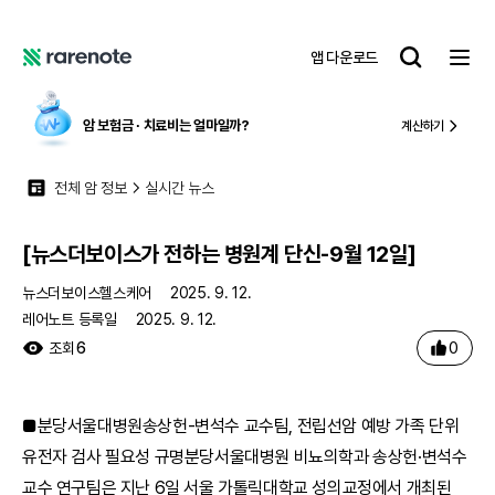
[뉴스더보이스가 전하는 병원계 단신-9월 12일]
레
앱 다운로드
어
레
노
어
트
노
암 보험금 ∙ 치료비
는 얼마일까?
계산하기
트
전체 암 정보
실시간 뉴스
[뉴스더보이스가 전하는 병원계 단신-9월 12일]
뉴스더보이스헬스케어
2025. 9. 12.
레어노트 등록일
2025. 9. 12.
0
조회
6
■분당서울대병원송상헌-변석수 교수팀, 전립선암 예방 가족 단위
유전자 검사 필요성 규명분당서울대병원 비뇨의학과 송상헌·변석수
교수 연구팀은 지난 6일 서울 가톨릭대학교 성의교정에서 개최된