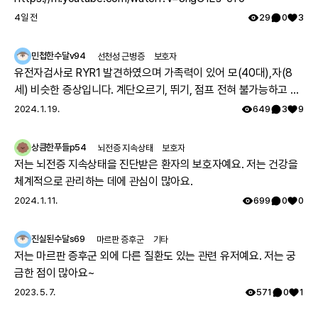
4일 전
29
0
3
민첩한수달v94
선천성 근병증
보호자
유전자검사로 RYR1 발견하였으며 가족력이 있어 모(40대),자(8
세) 비슷한 증상입니다. 계단오르기, 뛰기, 점프 전혀 불가능하고 전
체적으로 몸의 힘이 부족하지만 위의 불가능한점을 빼고는 힘들지
2024. 1. 19.
649
3
9
만 일상생활 가능합니다. 모의 유아시절인 35년전 서울대병원 진료
를 보았으나 그당시에는 아킬레스건이 짧아서 그런거라고 운동 열
상큼한푸들p54
뇌전증 지속상태
보호자
심히 하라는 답을 듣고 쭉 지내다가 출산후 첫째아이도 같은 증상으
저는 뇌전증 지속상태을 진단받은 환자의 보호자예요. 저는 건강을
로 서울대병원 방문하여 근육병의심으로 여러 검사를 하였으나 정
체계적으로 관리하는 데에 관심이 많아요.
확한 이유는 찾지 못했고 국내에는 없는 유형이며 다른나라에도 같
2024. 1. 11.
699
0
0
은 케이스가 있나 알아보기로 하고 주기적으로 외래만 다녔습니다.
그렇게 아이가 7세가 되고 지방병원에서 ryr1 발견하였고 드디어 모
진실된수달s69
마르판 증후군
기타
자 모두 최종진단 받았어요. 이 글 작성후 한달뒤, 오늘 서울대 외래
저는 마르판 증후군 외에 다른 질환도 있는 관련 유저예요. 저는 궁
에 가서 말씀드리니 아니라고, 잘못된 검사결과라고 찾고 있는중이
금한 점이 많아요~
니 기다려보자고 하십니다 ㅠㅠ
2023. 5. 7.
571
0
1