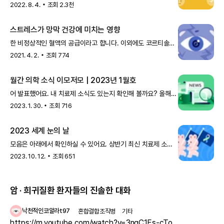
해당돼요. 이 밖에도 엔도제나사는 건성 황반변성의 말기 형태라
2022. 8. 4.
조회
2.3천
할 수 있는 지도형 위축Geographic Atrophy 치료를 위해
줄기세포를 활용한 합성
스트레스가 망막 건강에 미치는 영향
한 비정상적인 혈액의 공급이라고 합니다. 이외에도 코르티솔은
녹내장, 시신경병증, 당뇨망막병증, 나이 관련 황반변성 등 여러
2021. 4. 2.
조회
774
망막질환과도 관련이 있습니다. 일부 연구에서는 시력이 좋지
않은 환자의 코르티솔 수치를 떨어뜨렸더
월간 의학 소식 이모저모 | 2023년 1월호
어 발표했어요. 내 치료제 소식도 있는지 확인해 볼까요? 올해의
신약 후보를 확인해 보세요 2월에는 노인성 황반변성 치료제,
2023. 1. 30.
조회
716
5월에는 두셴 근디스트로피 치료제의 FDA 심사 결과가 발표될
예정이에요. 크론병 치료제도 올해
2023 세계 눈의 날
모음은 아래에서 확인하실 수 있어요. 상반기 최신 치료제 소식
모음 망막색소변성증 상반기 최신 소식 모음 >황반변성 상반기
2023. 10. 12.
조회
651
최신 소식 모음 > 레어노트에서는 다양한 망막질환에 대해
알기 쉽게 설명한 질환 콘텐츠도 제공되
암 · 희귀질환 환자들의 진솔한 대화
낙천적인코알라t97
혼합결합조직병
기타
https://m.youtube.com/watch?v=3ngC1Es-cTo