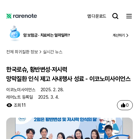
한국로슈, 황반변성·저시력 망막질환 인식 제고 사내행사 성료 - 이코노미사이언스
레
앱 다운로드
어
레
노
어
트
노
∙ 치료비
는 얼마일까?
국내 유일,
중증 질
계산하기
트
전체 희귀질환 정보
실시간 뉴스
한국로슈, 황반변성·저시력
망막질환 인식 제고 사내행사 성료 - 이코노미사이언스
이코노미사이언스
2025. 2. 28.
레어노트 등록일
2025. 3. 4.
0
조회
11