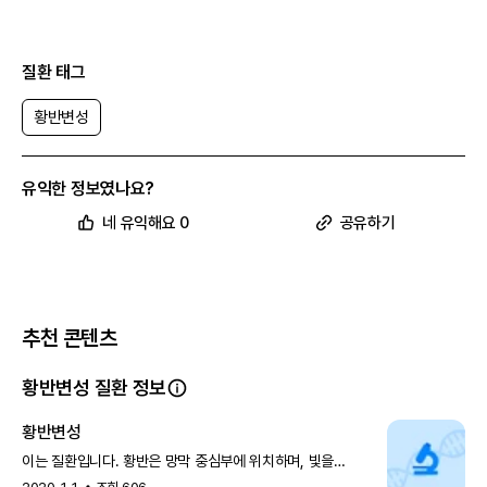
질환 태그
황반변성
유익한 정보였나요?
네 유익해요 0
공유하기
추천 콘텐츠
황반변성 질환 정보
황반변성
이는 질환입니다. 황반은 망막 중심부에 위치하며, 빛을
받아들이는 광수용체가 밀집된 신경 조직입니다. 원인