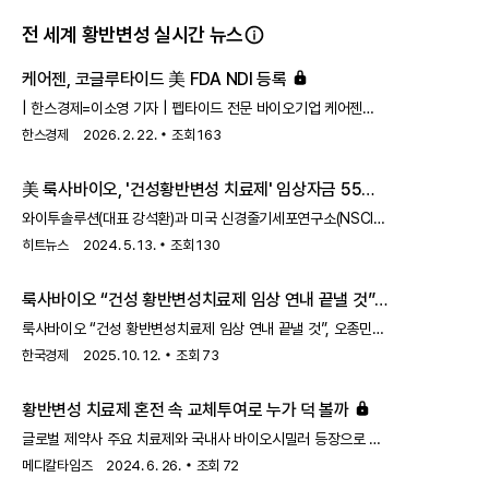
전 세계 황반변성 실시간 뉴스
케어젠, 코글루타이드 美 FDA NDI 등록
| 한스경제=이소영 기자 | 펩타이드 전문 바이오기업 케어젠
(대표이사 정용지)은 자사가 개발한 GLP-1 유사체 펩타이드
한스경제
2026. 2. 22.
조회
163
'코글루타이드'가 미국 식품의약국(FDA)으로부터 신규
건강기능식품 원료(NDI)로 등재됐다고 30일 밝혔다.이번 NDI
美 룩사바이오, '건성황반변성 치료제' 임상자금 55억
등재는 케어젠이 추진해 온 'GLP-1의 대중화' 전략의 중요한
지원받아
지점에 해당한다는 설명이다. 최근 미국에서는 경구용 GLP-1
와이투솔루션(대표 강석환)과 미국 신경줄기세포연구소(NSCI)
약물이 등장하며 GLP-1 시장이 주사 중심의 의료 처방 시장에서
의 합작법인인 '룩사 바이오테크놀로지(Luxa Biotechnology·
히트뉴스
2024. 5. 13.
조회
130
복용 편의성과 접근성을 갖춘 경구 옵션으로 확장되는 흐름이
이하 룩사바이오)'가 미국 캘리포니아 재생의학연구소(CIRM)
나타나고 있다. 케어젠은 코글루타이드를 의
로부터 400만달러(약 55억원) 규모의 임상시험 자금을
룩사바이오 “건성 황반변성치료제 임상 연내 끝낼 것”
지원받았다고 2일 밝혔다.앞서 CIRM은 미국에서 시력을 개선할
수 있는 치료 옵션이 없는 건성황반변성(Dry AMD) 치료의
룩사바이오 “건성 황반변성치료제 임상 연내 끝낼 것”, 오종민
돌파구가 될 수 있는 혁신적인 치료제 'RPESC-RPE-
대표 인터뷰 망막색소상피줄기세포 기반 세포치료제 이르면
한국경제
2025. 10. 12.
조회
73
4W(개발코드명)'의 임상 1/2a상 연구를 위한 지원금을 제공한
2030년 美 FDA 허가신청 목표
바 있다.RPESC-RPE-4W는 성
황반변성 치료제 혼전 속 교체투여로 누가 덕 볼까
글로벌 제약사 주요 치료제와 국내사 바이오시밀러 등장으로 더
치열해진 황반변성 치료제 시장.정부가 교체투여 기준 개정을
메디칼타임즈
2024. 6. 26.
조회
72
추진하면서 향후 치료제 간 교체투여가 활성화될 수 있을지