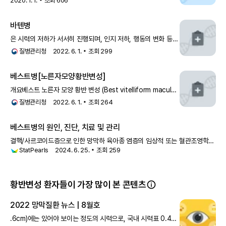
2020. 1. 1.
조회
606
황반변성의 원인은 매우 다양한 편입니다. 황반변성의 발병률은
나이가 들면서 급격히 증가해 60세 이상 노인의 가장
바텐병
은 시력의 저하가 서서히 진행되며, 인지 저하, 행동의 변화 등을
나타내게 됩니다. 바텐 병의 초기 소견은 황반변성, 시신경의
질병관리청
2022. 6. 1.
조회
299
쇠약(악화)으로 인한 진행성 시력 손상이 특징적입니다. 망막에
비정상적인 색소가 축적되는 망막색
베스트병[노른자모양황반변성]
개요베스트 노른자 모양 황반 변성 (Best vitelliform macular
dystrophy, BVMD)은 1905년 Franz Best에 의해 최초로
질병관리청
2022. 6. 1.
조회
264
보고된 질환으로 황반이 퇴화되는 유전성 질환입니다. 유전
베스트병의 원인, 진단, 치료 및 관리
결핵/사르코이드증으로 인한 망막하 육아종 염증의 임상적 또는 혈관조영학적
StatPearls
2024. 6. 25.
조회
259
증거가 있습니다. 습성 연령 관련 황반변성 구별되는 특징은 노년기와
불규칙한 병변입니다. 원반형 흉터는 BVMD의 전형적인 노란색, 매끄러운
외관보다
황반변성 환자들이 가장 많이 본 콘텐츠
2022 망막질환 뉴스 | 8월호
.6cm)에는 있어야 보이는 정도의 시력으로, 국내 시력표 0.4에