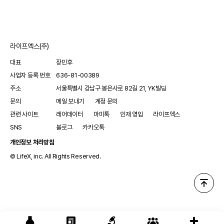
주목된다. 왼쪽부터 시계방향으로 황반변성 치료제 아일리아,
비오뷰, 루센티스 제품사진이다.25일 제약업계에 따르면, 최근
보건복지부는 이 같은 내용을 골자로 한 '요양급여의 적용기준
및 방법에 관한 세부사항' 고시를 행정예고했다. 특별한 이견이
라이프엑스(주)
없다면 7월부터 적용될 전망이다.현재 신생혈관성(습성) 연령
관련 황반 변성(Neovascular age-related Macular
대표
장민후
Degeneration, nAMD)과 당뇨병성 황반 부종(Diabeteic
사업자 등록 번호
636-81-00389
Macula Edema, DME) 치료제 시장은 기존 치료제와 신약,
바이오시밀러까지 추가되면서 혼전 그 자체다. 기존 아일리아
주소
서울특별시 강남구 봉은사로 82길 21, YK빌딩
(애플리버셉트, 바이엘코리아)에 더해 바비스모(파리시맙,
문의
메일 보내기
계정 문의
한국로슈), 비오뷰(브롤루시주맙, 한국노바티스) 등 글로벌
관련 사이트
레어데이터
마미톡
인재 영입
라이프엑스
제약사 치료제가 급여에 진입한 가운데 최근 바이오시밀러까지
추가되면서 임상현장 처방을 둘러싼 경쟁이 치열해진 상황.
SNS
블로그
카카오톡
아일리아 바이오시밀러로 최근 허가 받아 삼일제약과
개인정보 처리방침
협업하기로 한 삼성바이오에피스의 아'아필리부'가 대표적이다.
© LifeX, inc. All Rights Reserved.
이 가운데 복지부는 치료제 간 교체투여 기준을 구체화했다.먼저
치료제 초기 3회 투여 후 치료 효과판정에 따라 효과가 없을
경우에는 '다른 항체 치료제 중 1품목에 한해 교체투여가 가능
(투여소견서 첨부 및 투여간격 준수)'하도록 했다. 추가로 교체한
약제로 3회 투여 후에도 치료효과가 보이지 않으면 그 이후
투여는 약제불문 급여로 인정하지 않는다.반대로 치료 효과가
있는 경우(초기 3회 투여 혹은 교체 후 3회 투여 포함)에는