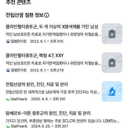
추천 콘텐츠
전립선암 질환 정보
클라인펠터증후군, 두 개 이상의 X염색체를 가진 남성
적인 남성호르몬 치료로 자가면역질환이나 유방암의 위험성을
줄일 가능성도 있습니다. 그러나 남성호르몬 치료로 전립선암의
질병관리청
2022. 6. 1.
조회
319
위험이 증가하므로 정기적인 검진이 중요합니다.- 불임: 1996
년 이전에는 임신의 가능성이 없는 것으로
클라인펠터증후군, 핵형 47, XXY
적인 남성호르몬 치료로 자가면역질환이나 유방암의 위험성을
줄일 가능성도 있습니다. 그러나 남성호르몬 치료로 전립선암의
질병관리청
2022. 6. 1.
조회
278
위험이 증가하므로 정기적인 검진이 중요합니다.- 불임: 1996
년 이전에는 임신의 가능성이 없는 것으로
전립선암의 원인, 진단, 치료 및 관리
전립선암은 전 세계적으로 남성에게 가장 흔히 진단되는 악성
종양이며 남성의 암 관련 사망 원인 중 5위를 차지합니다
StatPearls
2025. 4. 9.
조회
261
람베르트-이튼 증후군의 원인, 진단, 치료 및 관리
가지고 있으며, 부종양성 형태는 주로 SCLC와 관련이 있습니다. LEMS는
StatPearls
2024. 6. 25.
조회
207
비소세포 폐암, 혼합 폐암, 전립선암, 흉선종, 림프증식성 질환과 같은 다른