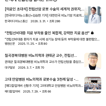
[의료인 초대석] 전립선암 로봇 수술의 세계적 권위자,
최영득 교수가 걸어온 ‘숫자와 신뢰’의 45년 외길 -
[한국미디어뉴스통신=김승현 기자] 대한민국 비뇨기암 치료의
한국미디어뉴스통신
역사에서 최영득 교수(연세암병원 비뇨기암센터)라는 이름은
한국미디어뉴스통신
2026. 3. 31.
조회
286
상징적이다. 국내 최다인 로봇 수술 7,105
“전립선비대증 치료 부작용 줄인 복합제, 강력한 치료 옵션”
“전립선비대증 환자가 치료 시에 성기능 장애 등의 부작용에 대한 불편함으로
병원신문
2025. 11. 25.
조회
80
치료제 복용을 중단하는 경우가 많습니다. 하지만 이번에 관련 부작용 걱정을
줄일 수 있는 복합제가 세계 최초로 국내 개발·출시되며 전립선비대증 치료의
강력한 새 옵션이 만들어질 것으로 기대됩니다.”김청수 이화의료원
칠곡경북대병원 비뇨의학과 권태균 교수, 전립선
이대비뇨기병원 비뇨의학과 교수(전립선암센터장)는 병원신문과의
로봇수술 2천례 단일 집도 달성
권태균 칠곡경북대병원 비뇨의학과 교수가 전립선암을 중심으로
인터뷰에서 새롭게 출시되는 동국제약의 전립선비대증 치료제 ‘유레스코정’에
로봇수술 2천례를 단일 집도한 기록을 세웠다. 2011년
대한 기대감을 드러냈다.동국제약의 ‘유레스코정’은 세계 최초의
대구일보
2026. 3. 7.
조회
70
칠곡경북대병원 개원 이후 권 교수가 시행한 수술 건수 누적
두타스테리드와 타다라필 복합제로, 김 교수도 관련
기록으로, 국내 의료기관에서도 손꼽히는 성과로 평가된다. 그는
고대 안암병원 비뇨의학과 로봇수술 3천례 달성 -
2008년 경북대병원(삼덕동)에서부터 로봇수술을
메디칼업저버
[메디칼업저버 신형주 기자] 고려대학교 안암병원 비뇨의학과는
지난 17일 로봇수술 3000례를 달성하고, 24일 기념식을
메디칼업저버
2025. 7. 29.
조회
66
가졌다.안암병원에서 3000례를 달성은