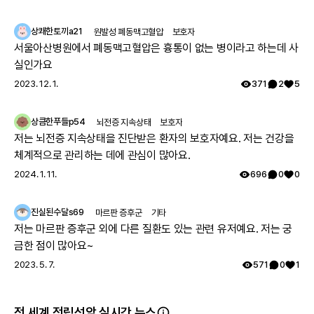
만 일상생활 가능합니다. 모의 유아시절인 35년전 서울대병원 진료
를 보았으나 그당시에는 아킬레스건이 짧아서 그런거라고 운동 열
상쾌한토끼a21
원발성 폐동맥고혈압
보호자
심히 하라는 답을 듣고 쭉 지내다가 출산후 첫째아이도 같은 증상으
서울아산병원에서 폐동맥고혈압은 흉통이 없는 병이라고 하는데 사
로 서울대병원 방문하여 근육병의심으로 여러 검사를 하였으나 정
실인가요
확한 이유는 찾지 못했고 국내에는 없는 유형이며 다른나라에도 같
2023. 12. 1.
371
2
5
은 케이스가 있나 알아보기로 하고 주기적으로 외래만 다녔습니다.
그렇게 아이가 7세가 되고 지방병원에서 ryr1 발견하였고 드디어 모
상큼한푸들p54
뇌전증 지속상태
보호자
자 모두 최종진단 받았어요. 이 글 작성후 한달뒤, 오늘 서울대 외래
저는 뇌전증 지속상태을 진단받은 환자의 보호자예요. 저는 건강을
에 가서 말씀드리니 아니라고, 잘못된 검사결과라고 찾고 있는중이
체계적으로 관리하는 데에 관심이 많아요.
니 기다려보자고 하십니다 ㅠㅠ
2024. 1. 11.
696
0
0
진실된수달s69
마르판 증후군
기타
저는 마르판 증후군 외에 다른 질환도 있는 관련 유저예요. 저는 궁
금한 점이 많아요~
2023. 5. 7.
571
0
1
전 세계 전립선암 실시간 뉴스