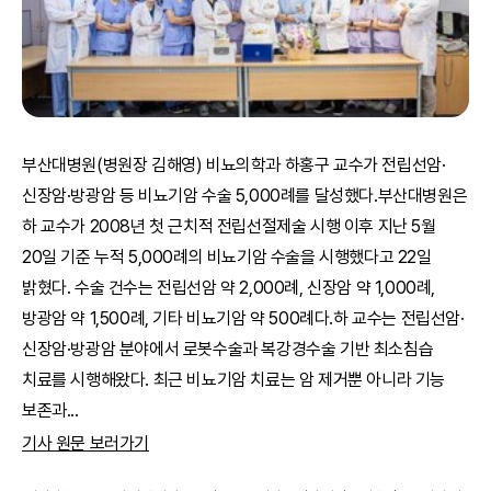
부산대병원(병원장 김해영) 비뇨의학과 하홍구 교수가 전립선암·
신장암·방광암 등 비뇨기암 수술 5,000례를 달성했다.부산대병원은
하 교수가 2008년 첫 근치적 전립선절제술 시행 이후 지난 5월
20일 기준 누적 5,000례의 비뇨기암 수술을 시행했다고 22일
밝혔다. 수술 건수는 전립선암 약 2,000례, 신장암 약 1,000례,
방광암 약 1,500례, 기타 비뇨기암 약 500례다.하 교수는 전립선암·
신장암·방광암 분야에서 로봇수술과 복강경수술 기반 최소침습
치료를 시행해왔다. 최근 비뇨기암 치료는 암 제거뿐 아니라 기능
보존과
...
기사 원문 보러가기