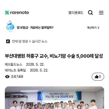
부산대병원 하홍구 교수, 비뇨기암 수술 5,000례 달성
레
앱 다운로드
어
레
노
어
트
노
암 보험금 ∙ 치료비
는 얼마일까?
계산하기
트
전체 암 정보
실시간 뉴스
부산대병원 하홍구 교수, 비뇨기암 수술 5,000례 달성
메드월드뉴스
2026. 5. 22.
레어노트 등록일
2026. 5. 22.
0
조회
149