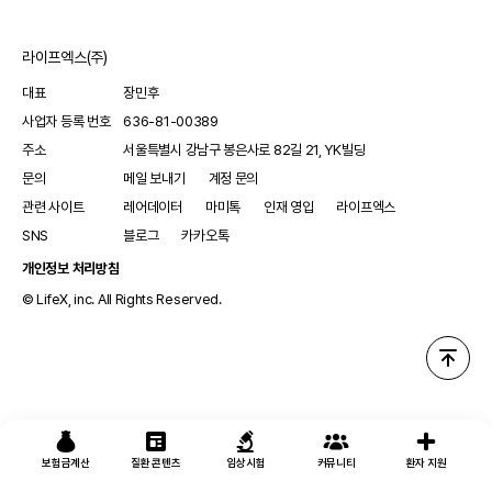
라이프엑스(주)
대표
장민후
사업자 등록 번호
636-81-00389
주소
서울특별시 강남구 봉은사로 82길 21, YK빌딩
문의
메일 보내기
계정 문의
관련 사이트
레어데이터
마미톡
인재 영입
라이프엑스
SNS
블로그
카카오톡
개인정보 처리방침
© LifeX, inc. All Rights Reserved.
보험금계산
질환 콘텐츠
임상시험
커뮤니티
환자 지원