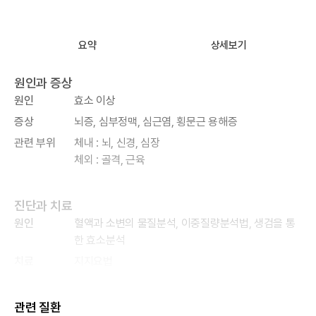
요약
상세보기
원인과 증상
원인
효소 이상
증상
뇌증, 심부정맥, 심근염, 횡문근 용해증
관련 부위
체내 : 뇌, 신경, 심장
체외 : 골격, 근육
진단과 치료
원인
혈액과 소변의 물질분석, 이중질량분석법, 생검을 통
한 효소분석
치료
지지요법
관련 질환