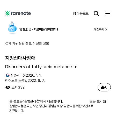
지방산대사장애
레
앱 다운로드
어
레
노
어
트
노
암 보험금 ∙ 치료비
는 얼마일까?
계산하기
트
전체 희귀질환 정보
질환 정보
지방산대사장애
Disorders of fatty-acid metabolism
질병관리청
2020. 1. 1.
레어노트 등록일
2022. 6. 7.
0
조회
332
본 정보는 ‘
질병관리청
’에서 제공합니다.
원문 보기
질병관리청은 국민 보건 증진과 감염병 예방 및 관리를 위한 보건의료
기관입니다.