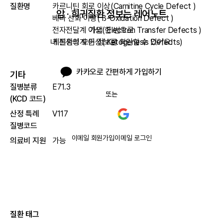
질환명
카르니틴 회로 이상(Carnitine Cycle Defect )
암 · 희귀질환 정보는 레어노트
베타 산화 이상( ß-Oxidation Defect )
전자전달계 이상( Electron Transfer Defects )
가입 한 번으로

케톤생성계 이상( Ketogenesis Defects)
내 질환의 모든 정보를 확인할 수 있어요!
카카오로 간편하게 가입하기
기타
질병분류
E71.3
또는
(KCD 코드)
산정 특례
V117
질병코드
이메일 회원가입
이메일 로그인
의료비 지원
가능
질환 태그