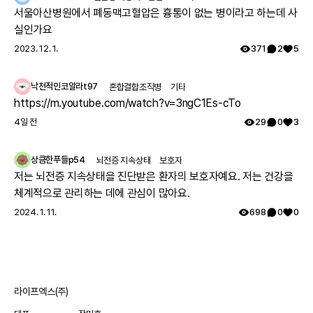
서울아산병원에서 폐동맥고혈압은 흉통이 없는 병이라고 하는데 사
실인가요
2023. 12. 1.
371
2
5
낙천적인코알라t97
혼합결합조직병
기타
https://m.youtube.com/watch?v=3ngC1Es-cTo
4일 전
29
0
3
상큼한푸들p54
뇌전증 지속상태
보호자
저는 뇌전증 지속상태을 진단받은 환자의 보호자예요. 저는 건강을
체계적으로 관리하는 데에 관심이 많아요.
2024. 1. 11.
698
0
0
라이프엑스(주)