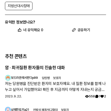
지방산대사장애
유익한 정보였나요?
네 유익해요 0
공유하기
추천 콘텐츠
암 · 희귀질환 환자들의 진솔한 대화
보드라운레서판다p99
당원병
보호자
저는 당원병을 진단받은 환자의 보호자예요. 내 질환 정보를 함께 나
누고 싶어서 가입했어요! 확진 후 지금까지 어떻게 지내는지 궁금해
요 🔍
2023. 9. 22.
558
1
2
상쾌한토끼a21
원발성 폐동맥고혈압
보호자