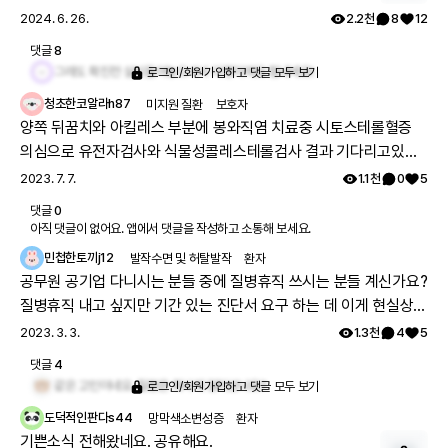
어요. 정말정말 운 좋게도 베체트 확진 직전 해에 실손보험
2024. 6. 26.
2.2천
8
12
에 들었어요. 역시 엄마 말을 들으면 자다가도 떡이 생긴다
댓글
8
고 무슨 바람이 불었는지 엄마에게 등떠밀려서 얼결에 들었
그래도 확진전 실비들어놓으셔서 다행이에요 힘내세요!
로그인/회원가입하고 댓글 모두 보기
던거 거든요. 산정특례가 있지만 그래도 연말정산을 해보면
청초한코알라h87
미지원 질환
보호자
저 혼자만으로도 매해 1500만원이 넘는 돈이 병원으로 흘
양쪽 뒤꿈치와 아킬레스 부분에 봉와직염 치료중 시토스테롤혈증
러들어갑니다. 그런 병원비를 보며 남편에게 참 미안하기도
의심으로 유전자검사와 식물성콜레스테롤검사 결과 기다리고있습
하고 복잡한 심경이 되네요. 몸 곳곳에 왜이렇게 염증에, 혹
니다. 상처부위로 계속해서 황색종이 흘러나와 피부이식도 하게되
2023. 7. 7.
1.1천
0
5
에, 뭐에 이상이 많이 생기는지... 베체트가 아닌 일로 병원
엏는데.. 약을 복용하면 이미 몸에 쌓인 황색종도 없어질수 있는지,
가는 일도 많아요. 저희 엄마는 섬유근육통만 앓고 계셔서
댓글
0
희귀병이라는데 의료비 지원은 받을수 있는지, 약값은 얼마나하는
아직 댓글이 없어요. 앱에서 댓글을 작성하고 소통해 보세요.
산정특례도 안되고 일찍부터 유전성고혈압에 천식이 있으
지 궁금합니다 정정합니다. 대뇌건의 콜레스테롤증 이라는데 우리
셔가지고 실손보험도 없어서 저보다 훨씬 많은 돈을 병원비
민첩한토끼j12
발작수면 및 허탈발작
환자
나라에서는 진단받은환자가 거의 없답니다. 그래서 약효나 기타 여
로 쓰고 계시거든요. 문득 제 상황에 감사하기도 하고 남편
공무원 공기업 다니시는 분들 중에 질병휴직 쓰시는 분들 계신가요?
러가지 임상 데이타도 없고 ㅠㅠ 그리고 15년정도 뇌전증앓고있는
에게 새삼 미안하기도 하고 저희 부부가 집 한채 마련하지
질병휴직 내고 싶지만 기간 있는 진단서 요구 하는 데 이게 현실상으
데 작년부터 발작이 잦아졌습니다. 이것도 콜레스테롤혈증의 영향
못한 건 어쩌면 나 때문인가 싶기도 하고 마음이 참 복잡하
로 말도 안돼는 데 뭐 어떻게 해야할 지 모르겠네요. 규정 상으론 그
2023. 3. 3.
1.3천
4
5
인지 걱정입니다
네요.
런 조항도 없을 뿐더러 인혁처나 행안부는 기관장 판단이라고 하는
댓글
4
데 계속 연차만 반복적으로 내니 결국에 검사 받기도 어렵네요
같은 고민이네요. 질환은 회사에 알리셨나요?
로그인/회원가입하고 댓글 모두 보기
도덕적인판다s44
망막색소변성증
환자
기쁜소식 전해왔네요. 공유해요.