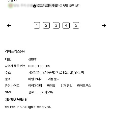
댓글
12
요. 치료비 감면, 교통비 지원, 장애인 활동지원, 의료급여,
속적으로 너무 낮으면 양압기를 쓰면서 수면중 산소포화도 유지를
담당. 주치 선생님과 상의가 필요해유.
로그인/회원가입하고 댓글 모두 보기
산정특례 등 생각보다 많은 혜택들이 마련되어 있죠. 하지만
할 수 있게 도움을 받아야 할 수도 있다고 했다. 그 문제는 교수님이
이런 정보들이 체계적으로 안내되지 않다 보니 놓치는 경우
랑 진료를 보면서 추이를 보고 이야기를 해봐야겠다. 이제는 약물반
가 많아서 안타까워요. 어떤 분들은 주치의나 사회복지사를
응이 어느정도 안정적이어서 12주 뒤에 외래를 보기로 했다. 2주마
1
2
3
4
5
통해, 또 어떤 분들은 직접 찾아보셨을 텐데요. 신청 과정에
다 진료보고 검사하고 하던게 딱 1년 전부터인데 1년 만에 증상이 나
서 서류 준비나 담당 부서를 찾아다니는 것도 쉽지 않고, 내
빠지지 않고 안정기를 찾아서 정말 다행인 것 같다. 약값이 비급여라
가 해당 조건에 맞는지 헷갈리는 경우도 있잖아요. 가장 중
서 비용이 많이 든다는 점은 언제나 아쉬운 부분이다. 희귀질환자에
요한 건 실제로 어떤 제도가 도움이 되었는지에 대한 생생한
게 적응증 외의 오프라벨 처방에도 급여적용을 해주면 좋겠다. 사실
라이프엑스(주)
후기예요. 경험담을 통해서만 알 수 있는 소중한 정보들이
기존의 약물로 조절이 되지 않다보면 심부전에 허가가 난 약이 듣다
있거든요. 여러분의 경험이 같은 상황에 있는 다른 분들에게
보니 안 쓸수가 없고 평생을 복용해야 하는데 경제력이 없어서 치료
대표
장민후
정말 큰 힘이 될 거라고 생각해요. 작은 정보라도 누군가에
를 못받는 일은 없어야 할 것이다.
사업자 등록 번호
636-81-00389
게는 큰 도움이 될 수 있으니까요. 💕 내가 받은 제도나 꼭
주소
서울특별시 강남구 봉은사로 82길 21, YK빌딩
알려주고 싶은 정보가 있다면 댓글로 공유해 주세요! 😃
문의
메일 보내기
계정 문의
관련 사이트
레어데이터
마미톡
인재 영입
라이프엑스
SNS
블로그
카카오톡
개인정보 처리방침
© LifeX, inc. All Rights Reserved.