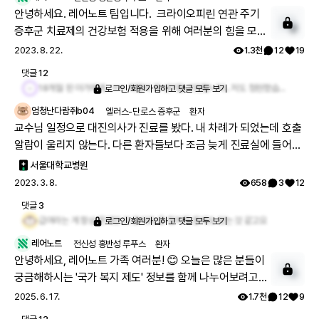
안녕하세요. 레어노트 팀입니다. 크라이오피린 연관 주기
증후군 치료제의 건강보험 적용을 위해 여러분의 힘을 모아
2
주세요. 크라이오피린 연관 주기 (발열) 증후군은 극희귀질
2023. 8. 22.
1.3천
12
19
환에 속하는 자가면역질환으로, 레어노트에도 환자와 보호
댓글
12
자분들이 함께하고 계신데요. 본 질환 치료제의 건강보험 적
18개월 된 아가에게.. ㅠㅠ 희망이 꼭 생기길 기원합니다.. 저도 청원했습니다!!
로그인/회원가입하고 댓글 모두 보기
용을 위한 국회 청원이 진행되고 있습니다. 레어노트 공지와
엄청난다람쥐b04
엘러스-단로스 증후군
환자
홈화면의 카드를 통해서 이에 대한 소식 만나보실 수 있는데
교수님 일정으로 대진의사가 진료를 봤다. 내 차례가 되었는데 호출
요. 레어노트 회원분들의 많은 도움 요청드립니다. 희귀질환
알람이 울리지 않는다. 다른 환자들보다 조금 늦게 진료실에 들어갔
환자의 치료제 접근성 확대에 레어노트도 함께하겠습니다.
다. 의사선생님은 내 차트를 자세히 들여다보느라 나를 늦게 부른 것
서울대학교병원
이다. 진료실 안에서도 한참동안 침묵이 흐르고 여전히 내 차트에 눈
2023. 3. 8.
658
3
12
이 계속 가있다. 의사 : "어지럽거나 쓰러질 것 같은 느낌이 있으신가
댓글
3
요?" 나: "빈혈 수치도 정상이고 일상 맥박이 50 밑으로 떨어지지 않
급여라는 게 항상 문제인 것 같아요 🥲 정치적 문제도 있는 것 같고요
로그인/회원가입하고 댓글 모두 보기
고 빈맥도 100내외로 거의 없을 때가 많아져서 전보다 일상생활의
레어노트
전신성 홍반성 루푸스
환자
불편함이 많이 줄었어요." 나는 궁금한 심장초음파상 박출량을 물었
안녕하세요, 레어노트 가족 여러분! 😊 오늘은 많은 분들이
고 56이라고 정상이라고 했다. 나는 조금 더 좋아졌을 줄 알았는데
궁금해하시는 '국가 복지 제도' 정보를 함께 나누어보려고
정상수치를 간신히 넘겼다. 그래도 이 정도면 준수하다고 생각한다.
해요. 진단을 받고 나면 치료에만 집중하게 되는데, 사실 우
2025. 6. 17.
1.7천
12
9
지난 1년 간 최악의 시기를 보내고 지금은 많이 좋아졌기 때문이다.
리나라에는 환자와 가족을 위한 다양한 지원 제도들이 있어
나는 수면중 산소포화도가 너무 낮아지는 문제를 이야기 했는데 지