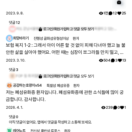
2023. 9. 8.
1천
12
25
댓글
12
저도 강남서울병원에 10년째 다니면서 보조제 처방받아 복용하고 있는데 유전자치료라곤 하지만 유전자가 맞지않는다네요,아주 희박합니다
로그인/회원가입하고 댓글 모두 보기
희망바라기
진행성 골화섬유형성이상
환자
보험 복지 1-2 : 그래서 아이 어른 할 것 없이 피해 다녀야 했고 늘 불
안한 삶을 살아야 했어요. 어떤 때는 심장이 쪼그라들 만치 떨고, 몸
을 보호하고자 자존심마저도 버려야 했습니다. 어둡고 외롭고 비참
2023. 3. 10.
504
3
13
한 삶을 살았습니다. 그 당시 병명을 몰라서 설명할 수도 없었고, 말
댓글
3
해도 믿는 사람이 없었어요. 아무런 보호막이 없었던 저는 몸을 지키
FOP 등 희귀질환이 널리 알려져야 합니다!!
로그인/회원가입하고 댓글 모두 보기
기에 버거웠고 늘 바빴습니다. FOP를 지닌 삶은 그렇습니다. 나의
공감하는호랑이v54
특발성 폐섬유증
환자
병을 말하지 못했던 시대는 가고 지금은 사람들에게 설명할 수 있고,
저는 폐섬유화증 환자입니다. 폐섬유화증에 관한 소식들에 많이 궁
당당하게 세상으로 나와 FOP를 알리고 있습니다.
금합니다. 감사합니다.
2026. 4. 1.
239
0
1
댓글
0
아직 댓글이 없어요. 앱에서 댓글을 작성하고 소통해 보세요.
레어노트
전신성 홍반성 루푸스
환자