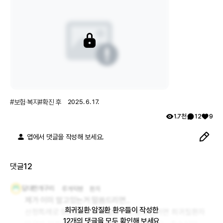
#
보험·복지
#
확진 후
2025. 6. 17.
1.7천
12
9
앱에서 댓글을 작성해 보세요.
댓글
12
담대한개구리
루게릭병
환자
제가 이미 알고있는거 말씀드리면.. 

희귀질환·암질환 환우들이 작성한
산정특례로 90%받고 희귀질환 진단받으신거면 희귀질환자 
12
개의 댓글
을 모두 확인해 보세요