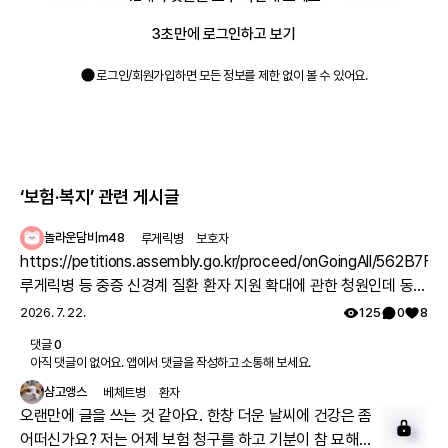
의료비 지원사업으로 10% 더 받을수도 있어요.. 특수식이 
구입비, 간병비 이런것도 지원됩니다..  

3초만에 로그인하고 보기
기존에 요건이 안되셨던분들도 25년에 정책이 좀 개선된거 
같으니 다시 해보셔도 좋을거 같네요.. 

로그인/회원가입하면 모든 정보를 제한 없이 볼 수 있어요.
모두들 치료비 걱정없이 건강하시길바래요..^^
2025. 6. 21.
대댓글
3
‘보험·복지’
관련 게시글
놀라운담비m48
루게릭병
보호자
https://petitions.assembly.go.kr/proceed/onGoingAll/56
루게릭병 등 중증 신경계 질환 환자 지원 확대에 관한 청원인데 동의
하기를 눌러주시면 감사하겠습니다. 주변에 공유도 많이 해주시면
2026. 7. 22.
125
0
8
감사하겠습니다.
댓글
0
아직 댓글이 없어요. 앱에서 댓글을 작성하고 소통해 보세요.
샴고앵스
베체트병
환자
오랜만에 글을 쓰는 것 같아요. 한창 더운 날씨에 건강은 좀
어떠신가요? 저는 어제 보험 청구를 하고 기분이 참 묘해졌