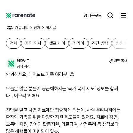
앱 다운로드
레
어
커뮤니티
전체
게시글
노
트
전체
가입 인사
셀프 케어
커리어
진단 방랑
병원 치료
레어노트
링크 복사
공식 계정
안녕하세요, 레어노트 가족 여러분! 😊

오늘은 많은 분들이 궁금해하시는 '국가 복지 제도' 정보를 함께 
나누어보려고 해요.

진단을 받고 나면 치료에만 집중하게 되는데, 사실 우리나라에는 
환자와 가족을 위한 다양한 지원 제도들이 있어요. 치료비 감면, 
교통비 지원, 장애인 활동지원, 의료급여, 산정특례 등 생각보다 
많은 혜택들이 마련되어 있죠.
