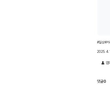
#
일상
#
커
2025. 4. 1
앱
댓글
0