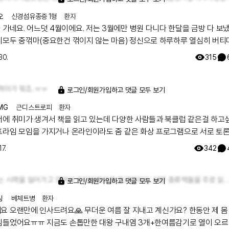
오
신경섬유종증 1형
환자
월에만 병원 다니다 한달을 금방 다 보냈네요..
! 화이팅!!
30.
315
꺽마가 뭐죠..ㅠㅠ
로그인/회원가입하고 댓글 모두 보기
MG
근디스트로피
환자
서에 취미가 생겨서 책을 읽고 있는데 다양한 사람들과 북클럽 같은걸 하고
프라임 모임을 가지거나 온라인이라도 줌 같은 화상 프로그램으로 서로 토
. 저는 사실 그정도 까지 바라지 않고 독서를 매개체로 서로 대화했으면 해
17.
342
 못움직이는 근육병이다 보니 제약이 많네요... ㅠㅠ
저는 시력을 잃어가고 있어서 오디오북으로 듣고있어요. 어떤 종류책들을 주로 읽
로그인/회원가입하고 댓글 모두 보기
링
베체트병
환자
오랜만에 인사드려요🙏 무더운 여름 잘 지내고 계신가요? 한동안 제 몸 건사
힘들었어요ㅠㅠ 지금도 손톱만한 대왕 구내염 3개+한여름감기로 열이 오