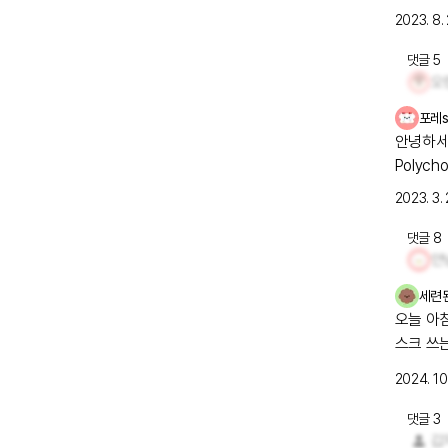
리락하는
2023. 8. 
지 잘 안 나아지네요... 와중에 출
근했습니다😭 주변에 피해주지 않으려고 마스크를 
댓글
5
오
네요ㅜㅠ
포레s
안녕하세요
Polyc
이면 어디
2023. 3. 
여서 R
어요. 
댓글
8
꼭 이겨낼 수 있길 
진 귀: 
세련
가 막히
오늘 아
한 통증과
장의 판막에
2024. 10.
이 있는데
막힘 및 
댓글
3
코의 통증