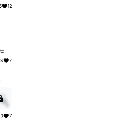
 독한
5
12
있는 곳
8
7
적이 있
 함께
 글 하나하나 읽어보겠습니다. 앞으로 이 공간에서 소통하며 지내요 :)
, 코
 비슷
장: 심
3
3
7
, 코
 귀와