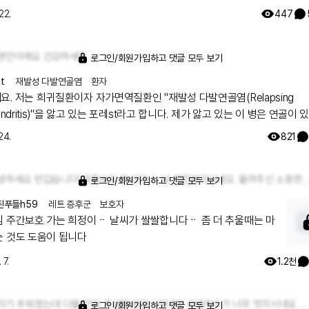
 와중이라 정신이 오락가락합니다ㅠㅠ 코로나는 아니라는데 감기가 왜이리
22.
447
근을 해야해서 더 힘든 것 같아요 오늘도 사직서를 품고 출
쓰고왔는데 열이 나는지 제 숨이 뜨겁
랜만이에요 건강하세요
 오늘 하루도 화이팅입니다🤒
로그인/회원가입하고 댓글 모두 보기
t
재발성 다발연골염
환자
. 저는 희귀질환이자 자가면역질환인 "재발성 다발연골염(Relapsing
hondritis)"을 앓고 있는 포레st라고 합니다. 제가 앓고 있는 이 병은 연골이 
든 염증이 생기고, 이름 그대로 증상이 계속 재발하는 질환이에요. 저의 병도 줄
24.
821
P라고 부르기도 하는데, 이곳 레어노트 게시판에서도 RP 환자분의 글을 본 
근데 저와는 다른 질환이시더라구요! 글자가 같은 RP라서 더 마음이 갔었는데
안녕하세요 반갑습니다! 유튜브도 하신다니.. 넘 멋진분이시네요. 올려주신 소중한
바라는 마음이에요. 저의 병 증상으로는 전신 증상: 발열, 체중감소, 발
로그인/회원가입하고 댓글 모두 보기
귀통증, 청력저하, 중이염, 분비물, 어지럼증 코: 콧대의 연골 주저앉음(안장코)
된푸들h59
레트 증후군
보호자
거나 딱지짐 근골격계: 크거나 작은 관절들의 양측성 염증, 관절염의 경우와
침 주간보호 가는 희정이ᆢ 날씨가 쌀쌀합니다ᆢ 좀 더 추울때는 마
 부종 후두와 기도: 숨쉬고 말하는 것이 어려워지고 지속적인 기침, 천명 심
스크 쓰는 것도 도움이 됩니다
 이상 신장: 신장의 염증과 기능 이상 그 외 눈, 피부, 신경계 침범 이러한 증상
 7.
1.2천
, 저는 발열과 체중감소, 귀 변형 및 통증, 청력저하(난청), 어지럼증, 안장코
코통증, 관절 통증, 기도 연골 염증, 눈의 공막염 증상들을 겪어왔고, 여전히
, 난청, 어지럼증, 관절통증, 공막염이 계속해서 재발하고 있어요. 그리고 기도연
갑자기 추워졌는데 다들 건강 조심하셔요! +자녀분 선글라스가 너무 멋지시네요. 보호자 분께서도 환절기 건강 조심하시길 바랍니다💪
로그인/회원가입하고 댓글 모두 보기