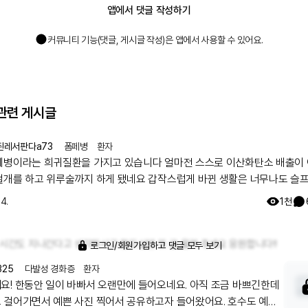
앱에서 댓글 작성하기
커뮤니티 기능(댓글, 게시글 작성)은 앱에서 사용할 수 있어요.
관련 게시글
된레서판다a73
폼페병
환자
는 희귀질환을 가지고 있습니다 얼마전 스스로 이산화탄소 배출이 어려
고 위루술까지 하게 됐네요 갑작스럽게 바뀐 생활은 너무나도 슬프고 힘
그렇지만 하루하루 계속 살아가야겠지요..너무 힘든마음에 레어노트에다 글
14.
1천
니다
 시간도 지나간다고 생각하시고 함드실텐 또 글 올려 주세요 응원합니다!!
로그인/회원가입하고 댓글 모두 보기
325
다발성 경화증
환자
요! 한동안 일이 바빠서 오랜만에 들어오네요. 아직 조금 바쁘긴한데
 걸어가면서 예쁜 사진 찍어서 공유하고자 들어왔어요. 호수도 예쁘