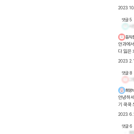
고 햇빛
2023. 10.
네요..ㅎ
웠어요!
댓글
5
모티콘 
사
세요 다들
듬직
안과에서
다 잃은
점...그
2023. 2. 
앓고계신
건 어떨
댓글
8
희망
안녕하세요 오늘은 비가 오고 후덥지근한 아침을 맞이했어요 어
기 쿡쿡
운데 손
2023. 6. 
받게 대
건강 조
댓글
6