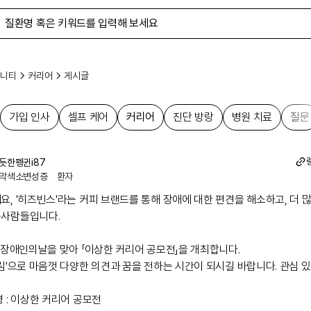
니티
커리어
게시글
가입 인사
셀프 케어
커리어
진단 방랑
병원 치료
질문
듯한펭귄i87
막색소변성증
환자
가입 인사
셀프 케어
커리어
진단 방랑
병원 치료
질문
요, '히즈빈스'라는 커피 브랜드를 통해 장애에 대한 편견을 해소하고, 더 
사람들입니다.

 장애인의날을 맞아 「이상한 커리어 공모전」을 개최합니다.

그림'으로 마음껏 다양한 의견과 꿈을 전하는 시간이 되시길 바랍니다. 관심 
 : 이상한 커리어 공모전
