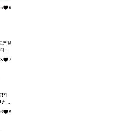
5
9
 모든걸
는다는
트병을
8
7
활하는
난번 가
무리 덜
6
8
름
서영향을받으시는가봅니다아프지마시고무탈하시길기도하겠늡니다..