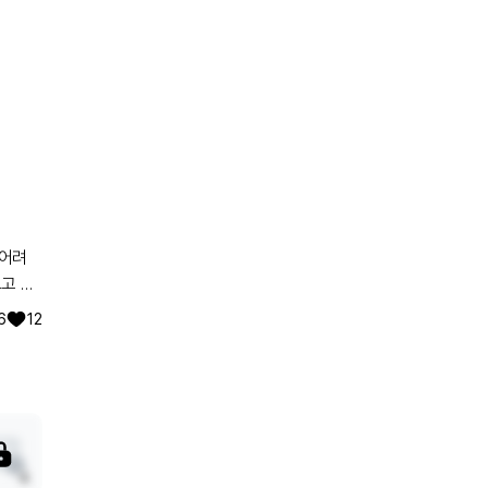
 한번
6
12
4