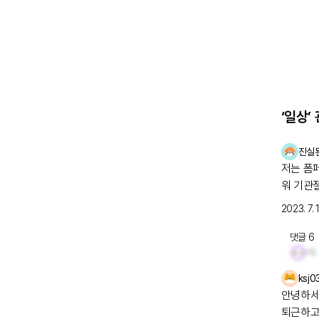
‘일상’
진실
저는 폼페병이라
워 기관절개를 하
듭니다.
2023. 7. 
올려봅
댓글
6
이
ksj0
안녕하세
퇴근하고