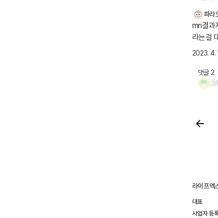
골의 염
넣는 시술
파라
mri결과지든 펫시티결과지
귀병도 
라는걸 대충 파악하게
리는 나
요?? 
지만 이
2023. 4. 
겨낼 수
이야기를 시작해볼게요. 저의 투
댓글
2
그
기록이 궁금하신 
https:
https:/
라이프엑스
대표
사업자 등