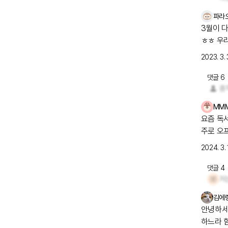
파라
3월이 다 가네요. 어느덧 4월이에요. 저는 3
ㅎㅎ 우리모두 중꺾마(중요한건 꺾이지 않는 마음) 정신으로 하루하루 열심히 버티며 살
아봅시다!
2023. 3. 
댓글
6
중
MM
요즘 독
주로 오
하더군요
2024. 3. 
몸이 점점
댓글
4
김에
안녕하세요 
하느라 