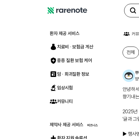
레
어
노
환자 제공 서비스
커뮤
트
치료비 ∙ 보험금 계산
전체
중증 질환 보험 케어
뿌
암 · 희귀질환 정보
망
임상시험
전체
안녕하세
향기내는
커뮤니티
2025년
'글과 
제약사 제공 서비스
► 행사명
환자 지원 솔루션