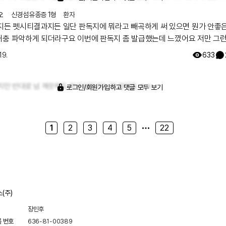
증으로 기도연골이 무너져 기관절개를 한 상태로 지내며, 좁아진 기도에 스
을 하여 스텐트에 살이 차오를 때마다 시술을 계속 받아오고 있습니다. 사실 희
오
신경섬유종증 1형
환자
든 일단 판독지에 뭐라고 빼곡하게 써 있으면 뭔가 안좋은 결과
희귀병이지만 기관절개를 하고 지내다보니 매일 석션과 네블라이저를 하고,
 되더라구요 이번에 판독지 좀 발급했는데 느꼈어요 저만 그런가
오지만 작은 목소리인데다가 말을 많이 하면 무리가 가서 불편한 점도 많아요.
ㅋㅋㅋㅋ
런 모습일지라도 저의 일상을 살아가고 있고 가끔 좌절하고 무너질 때도 있
19.
633
 있을거라는 희망을 가지고 지내고 있습니다. 지금부터 진단 방랑과 관련한 
병기록과 일상을 남겨둔 블로그와 유튜브가 있는데, 저의
치만 반대로 넘 깨끗해도 의구심이 드는것 같아요 ㅎㅎ
분들은 한번 들러주세요! 블로그: 포레st / 오늘, 나의 이야기
로그인/회원가입하고 댓글 모두 보기
//m.blog.naver.com/girl1389 유튜브: 포레st의 안녕한 하루
/youtube.com/@forest_good_day
1
2
3
4
5
22
(주)
장민후
록 번호
636-81-00389