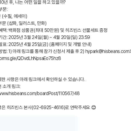
 10년 후, 나는 어떤 일을 하고 있을까?

문:

문 (수필, 에세이) 

부문 (삽화, 일러스트, 만화) 

혜택: 백화점 상품권(최대 50만원) 및 히즈빈스 선물세트 증정

간: 2025년 3월 24일(월) ~ 4월 20일(일) 23:59

발표: 2025년 4월 25일(금) (홈페이지 및 개별 안내)

/forms.gle/QDvdLhNpsaEo75hz8
세한 사항은 아래 링크에서 확인하실 수 있습니다.

 소개 링크: 
/www.hisbeans.com/boardPost/110567/48
은 히즈빈스 본사(02-6925-4616)로 연락주세요 😊