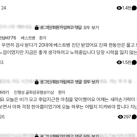
도 예뻐서 같이 담아보려 했는데 사람이 많아서 사진 몇 장 겨우 건졌
 24.
1.4천
 이제 크리스마스가 두 달 정도 밖에 안남아서 그런지 트리도 벌써 세
 꼭대기에 별 모양 장식이 없어서 그런지 허전해서 사진에 별 모양 이
붙였어요ㅎㅎ 날이 많이 추워졌는데 감기도 독감도 코로나도 조심하
진이 너무 예쁘네요. 오늘도 좋은 하루 보내세요
로그인/회원가입하고 댓글 모두 보기
!!
한담비f76
베스트병
환자
 우연히 검사 받다가 20대에 베스트병 진단 받았어요 진짜 한동안은 울고
 느낌이였지만 지금은 좋게 생각하려고 노력중입니다 당장 시력을 잃지 않
래서 더 많이 좋은거 보고 열심히 살려고 해요.. 저와같은 희귀난치병인 베스
13.
1.5천
 분들이 계시면 당연 속상하고 눈물만 나겠지만 볼수 있음에 감사하며 생
까요ㅎㅎ
그렇군요..저도 시간내서 대전이지만 서울대로 내원 해봐야겠네요...저는 좌 우 둘 다 배스트병이에요 그리고 시력은 0.3이에요ㅠㅠ 이 병이 흔하지도 않고 찾아봐도 설명도 없고 어디 안과를 가야 좋은지에 대한 설명도 없어서 정말 더 막막하더라구요ㅠㅠ이렇게 래어노트를 통해 저와 같은 병명을 가진분을 알게되어 한 편으로 힘이 되기도 합니다 ㅎㅎ
로그인/회원가입하고 댓글 모두 보기
바라기
진행성 골화섬유형성이상
환자
제는 새끼손가락이 갑자
 쏘면서 아파 걱정 한아름이었기에 오늘 하루는 어떨지 지켜봐야 합니다 지
가락이 아프면서 2번째 손가락도 아프더니 이제는 새끼손가락이네요 손이 
26.
297
체할 마우스를 찾아야할까봐요 앞으로도 글을 쓰려면 꼭 필요한 부분입니다 여
심하시고 즐거운 한주 보내세요
희망바라기님오랜만에뵙네요^^ 오늘부터장마가시작이라는데습도가높아져
로그인/회원가입하고 댓글 모두 보기