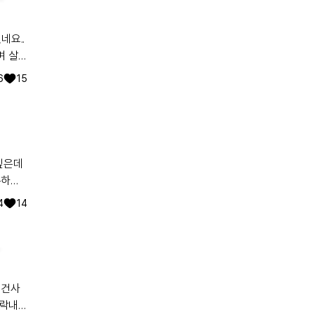
6
15
싶은데
론하고
서요.
4
14
나요??
르락내