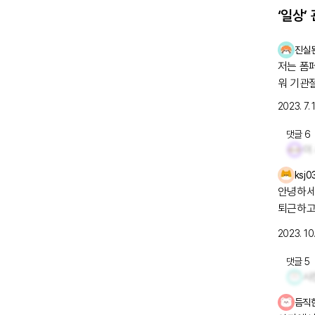
‘일상’
진실
저는 폼페병이라
워 기관절개를 하
듭니다.
2023. 7. 
올려봅
댓글
6
이
ksj0
안녕하세
퇴근하고
고 햇빛
2023. 10.
네요..ㅎ
웠어요!
댓글
5
모티콘 
사
세요 다들
듬직