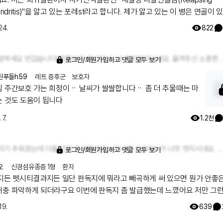
hondritis)"을 앓고 있는 포레st라고 합니다. 제가 앓고 있는 이 병은 연골이 
든 염증이 생기고, 이름 그대로 증상이 계속 재발하는 질환이에요. 저의 병도 줄
24.
822
P라고 부르기도 하는데, 이곳 레어노트 게시판에서도 RP 환자분의 글을 본 
근데 저와는 다른 질환이시더라구요! 글자가 같은 RP라서 더 마음이 갔었는데
안녕하세요 반갑습니다! 유튜브도 하신다니.. 넘 멋진분이시네요. 올려주신 소중한
바라는 마음이에요. 저의 병 증상으로는 전신 증상: 발열, 체중감소, 발
로그인/회원가입하고 댓글 모두 보기
귀통증, 청력저하, 중이염, 분비물, 어지럼증 코: 콧대의 연골 주저앉음(안장코)
된푸들h59
레트 증후군
보호자
거나 딱지짐 근골격계: 크거나 작은 관절들의 양측성 염증, 관절염의 경우와
침 주간보호 가는 희정이ᆢ 날씨가 쌀쌀합니다ᆢ 좀 더 추울때는 마
 부종 후두와 기도: 숨쉬고 말하는 것이 어려워지고 지속적인 기침, 천명 심
스크 쓰는 것도 도움이 됩니다
 이상 신장: 신장의 염증과 기능 이상 그 외 눈, 피부, 신경계 침범 이러한 증상
 7.
1.2천
, 저는 발열과 체중감소, 귀 변형 및 통증, 청력저하(난청), 어지럼증, 안장코
코통증, 관절 통증, 기도 연골 염증, 눈의 공막염 증상들을 겪어왔고, 여전히
, 난청, 어지럼증, 관절통증, 공막염이 계속해서 재발하고 있어요. 그리고 기도연
갑자기 추워졌는데 다들 건강 조심하셔요! +자녀분 선글라스가 너무 멋지시네요. 보호자 분께서도 환절기 건강 조심하시길 바랍니다💪
로그인/회원가입하고 댓글 모두 보기
증으로 기도연골이 무너져 기관절개를 한 상태로 지내며, 좁아진 기도에 스
을 하여 스텐트에 살이 차오를 때마다 시술을 계속 받아오고 있습니다. 사실 희
오
신경섬유종증 1형
환자
든 일단 판독지에 뭐라고 빼곡하게 써 있으면 뭔가 안좋은 결과
희귀병이지만 기관절개를 하고 지내다보니 매일 석션과 네블라이저를 하고,
 되더라구요 이번에 판독지 좀 발급했는데 느꼈어요 저만 그런가
오지만 작은 목소리인데다가 말을 많이 하면 무리가 가서 불편한 점도 많아요.
ㅋㅋㅋㅋ
런 모습일지라도 저의 일상을 살아가고 있고 가끔 좌절하고 무너질 때도 있
19.
639
 있을거라는 희망을 가지고 지내고 있습니다. 지금부터 진단 방랑과 관련한 