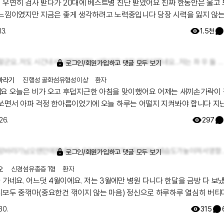
 우연히 검사 받다가 20대에 베스트병 진단 받았어요 진짜 한동안은 울고
 느낌이였지만 지금은 좋게 생각하려고 노력중입니다 당장 시력을 잃지 않
래서 더 많이 좋은거 보고 열심히 살려고 해요.. 저와같은 희귀난치병인 베스
13.
1.5천
 분들이 계시면 당연 속상하고 눈물만 나겠지만 볼수 있음에 감사하며 생
까요ㅎㅎ
그렇군요..저도 시간내서 대전이지만 서울대로 내원 해봐야겠네요...저는 좌 우 둘 다 배스트병이에요 그리고 시력은 0.3이에요ㅠㅠ 이 병이 흔하지도 않고 찾아봐도 설명도 없고 어디 안과를 가야 좋은지에 대한 설명도 없어서 정말 더 막막하더라구요ㅠㅠ이렇게 래어노트를 통해 저와 같은 병명을 가진분을 알게되어 한 편으로 힘이 되기도 합니다 ㅎㅎ
로그인/회원가입하고 댓글 모두 보기
바라기
진행성 골화섬유형성이상
환자
제는 새끼손가락이 갑자
 쏘면서 아파 걱정 한아름이었기에 오늘 하루는 어떨지 지켜봐야 합니다 지
가락이 아프면서 2번째 손가락도 아프더니 이제는 새끼손가락이네요 손이 
26.
297
체할 마우스를 찾아야할까봐요 앞으로도 글을 쓰려면 꼭 필요한 부분입니다 여
심하시고 즐거운 한주 보내세요
희망바라기님오랜만에뵙네요^^ 오늘부터장마가시작이라는데습도가높아져
로그인/회원가입하고 댓글 모두 보기
오
신경섬유종증 1형
환자
월에만 병원 다니다 한달을 금방 다 보냈네요..
! 화이팅!!
30.
315