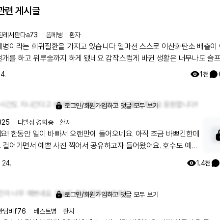
관련 게시글
된레서판다a73
폼페병
환자
는 희귀질환을 가지고 있습니다 얼마전 스스로 이산화탄소 배출이 어려
고 위루술까지 하게 됐네요 갑작스럽게 바뀐 생활은 너무나도 슬프고 힘
그렇지만 하루하루 계속 살아가야겠지요..너무 힘든마음에 레어노트에다 글
14.
1천
니다
 시간도 지나간다고 생각하시고 함드실텐 또 글 올려 주세요 응원합니다!!
로그인/회원가입하고 댓글 모두 보기
325
다발성 경화증
환자
요! 한동안 일이 바빠서 오랜만에 들어오네요. 아직 조금 바쁘긴한데
 걸어가면서 예쁜 사진 찍어서 공유하고자 들어왔어요. 호수도 예쁘
도 예뻐서 같이 담아보려 했는데 사람이 많아서 사진 몇 장 겨우 건졌
 24.
1.4천
 이제 크리스마스가 두 달 정도 밖에 안남아서 그런지 트리도 벌써 세
 꼭대기에 별 모양 장식이 없어서 그런지 허전해서 사진에 별 모양 이
붙였어요ㅎㅎ 날이 많이 추워졌는데 감기도 독감도 코로나도 조심하
진이 너무 예쁘네요. 오늘도 좋은 하루 보내세요
로그인/회원가입하고 댓글 모두 보기
!!
한담비f76
베스트병
환자