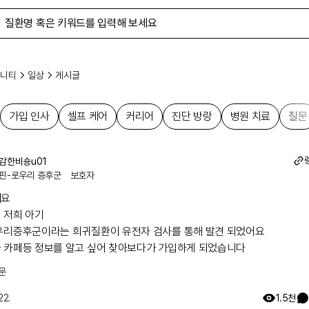
니티
일상
게시글
가입 인사
셀프 케어
커리어
진단 방랑
병원 치료
질문
감한비숑u01
핀-로우리 증후군
보호자
가입 인사
셀프 케어
커리어
진단 방랑
병원 치료
질문
요

 저희 아기

우리증후군이라는 희귀질환이 유전자 검사를 통해 발견 되었어요

 카페등 정보를 알고 싶어 찾아보다가 가입하게 되었습니다
문
22.
1.5천