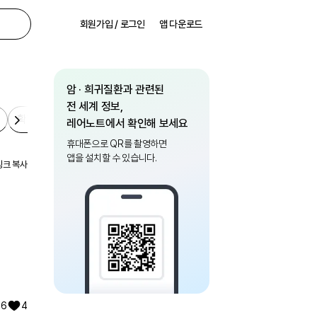
회원가입 / 로그인
앱 다운로드
암 · 희귀질환과 관련된
전 세계 정보,
확진 후
보험·복지
일상
레어노트에서 확인해 보세요
휴대폰으로 QR를 촬영하면
앱을 설치할 수 있습니다.
링크 복사
확진 후
보험·복지
일상
6
4