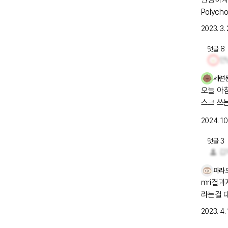
Polyc
이면 어디
2023. 3. 
여서 R
어요. 
댓글
8
꼭 이겨낼 수 있길 
진 귀: 
세련
가 막히
오늘 아
한 통증과
장의 판막에
2024. 10.
이 있는데
막힘 및 
댓글
3
코의 통증
골의 염
넣는 시술
파라
mri결과지든 펫시티결과지
귀병도 
라는걸 대충 파악하게
리는 나
요?? 
지만 이
2023. 4. 
겨낼 수