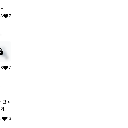
있는 곳
8
7
적이 있
 함께
 글 하나하나 읽어보겠습니다. 앞으로 이 공간에서 소통하며 지내요 :)
, 코
 비슷
장: 심
3
3
7
, 코
 귀와
텐트를
 목소
 하
지만 이
2
13
저의