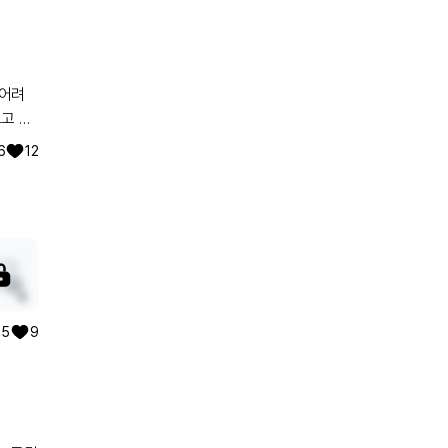
 한번
6
12
4
5
9