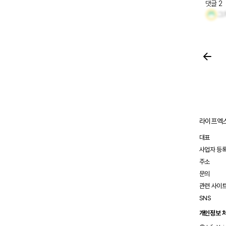
이야기를 시작해볼게요. 저의 투
댓글
2
그
기록이 궁금하신 
https:
https:/
라이프엑스
대표
사업자 등
주소
문의
관련 사이
SNS
개인정보 