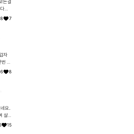
 모든걸
는다는
트병을
8
7
활하는
난번 가
무리 덜
6
8
름
서영향을받으시는가봅니다아프지마시고무탈하시길기도하겠늡니다..
6
15