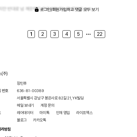
병기록과 일상을 남겨둔 블로그와 유튜브가 있는데, 저의
치만 반대로 넘 깨끗해도 의구심이 드는것 같아요 ㅎㅎ
분들은 한번 들러주세요! 블로그: 포레st / 오늘, 나의 이야기
로그인/회원가입하고 댓글 모두 보기
//m.blog.naver.com/girl1389 유튜브: 포레st의 안녕한 하루
/youtube.com/@forest_good_day
1
2
3
4
5
22
(주)
장민후
록 번호
636-81-00389
서울특별시 강남구 봉은사로 82길 21, YK빌딩
메일 보내기
계정 문의
트
레어데이터
마미톡
인재 영입
라이프엑스
블로그
카카오톡
처리방침