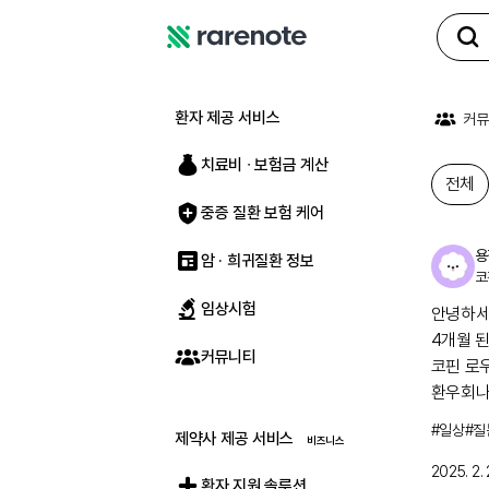
레
어
노
환자 제공 서비스
커뮤
트
치료비 ∙ 보험금 계산
전체
중증 질환 보험 케어
용
암 · 희귀질환 정보
코
임상시험
전체
안녕하세
4개월 된
커뮤니티
코핀 로
환우회나
#
일상
#
질
제약사 제공 서비스
2025. 2. 
환자 지원 솔루션