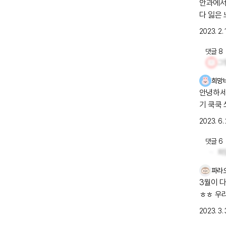
안과에서
다 잃은
점...그
2023. 2. 
앓고계신
건 어떨
댓글
8
희망
안녕하세요 오늘은 비가 오고 후덥지근한 아침을 맞이했어요 어
기 쿡쿡
운데 손
2023. 6. 
받게 대
건강 조
댓글
6
파라
3월이 다 가네요. 어느덧 4월이에요. 저는 3
ㅎㅎ 우리모두 중꺾마(중요한건 꺾이지 않는 마음) 정신으로 하루하루 열심히 버티며 살
아봅시다!
2023. 3. 