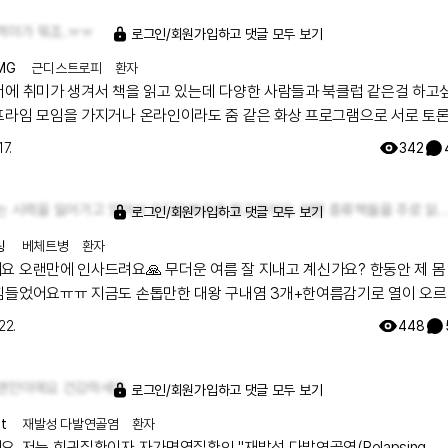
꺽마가 뭐죠..ㅠㅠ
로그인/회원가입하고 댓글 모두 보기
MG
근디스트로피
환자
서에 취미가 생겨서 책을 읽고 있는데 다양한 사람들과 북클럽 같은걸 하고
프라임 모임을 가지거나 온라인이라도 줌 같은 화상 프로그램으로 서로 토
. 저는 사실 그정도 까지 바라지 않고 독서를 매개체로 서로 대화했으면 해
17.
342
 못움직이는 근육병이다 보니 제약이 많네요... ㅠㅠ
저는 시력을 잃어가고 있어서 오디오북으로 듣고있어요. 어떤 종류책들을 주로 읽
로그인/회원가입하고 댓글 모두 보기
링
베체트병
환자
오랜만에 인사드려요🙏 무더운 여름 잘 지내고 계신가요? 한동안 제 몸 건사
힘들었어요ㅠㅠ 지금도 손톱만한 대왕 구내염 3개+한여름감기로 열이 오
 와중이라 정신이 오락가락합니다ㅠㅠ 코로나는 아니라는데 감기가 왜이리
22.
448
근을 해야해서 더 힘든 것 같아요 오늘도 사직서를 품고 출
쓰고왔는데 열이 나는지 제 숨이 뜨겁
랜만이에요 건강하세요
 오늘 하루도 화이팅입니다🤒
로그인/회원가입하고 댓글 모두 보기
t
재발성 다발연골염
환자
. 저는 희귀질환이자 자가면역질환인 "재발성 다발연골염(Relapsing