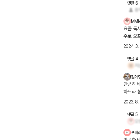
댓글
6
중
MM
요즘 독
주로 오
하더군요
2024. 3. 
몸이 점점
댓글
4
김에
안녕하세요 
하느라 
리락하는
2023. 8. 
지 잘 안 나아지네요... 와중에 출
근했습니다😭 주변에 피해주지 않으려고 마스크를 
댓글
5
오
네요ㅜㅠ
포레s
안녕하세요