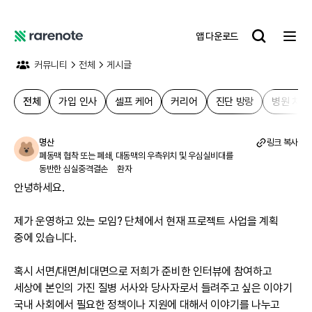
앱 다운로드
레
어
커뮤니티
전체
게시글
노
트
전체
가입 인사
셀프 케어
커리어
진단 방랑
병원 치료
명산
링크 복사
폐동맥 협착 또는 폐쇄, 대동맥의 우측위치 및 우심실비대를
동반한 심실중격결손
환자
안녕하세요.

제가 운영하고 있는 모임? 단체에서 현재 프로젝트 사업을 계획 
중에 있습니다.

혹시 서면/대면/비대면으로 저희가 준비한 인터뷰에 참여하고 
세상에 본인의 가진 질병 서사와 당사자로서 들려주고 싶은 이야기 
국내 사회에서 필요한 정책이나 지원에 대해서 이야기를 나누고 