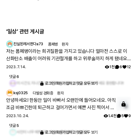
‘일상’
관련 게시글
진실된레서판다a73
폼페병
환자
저는 폼페병이라는 희귀질환을 가지고 있습니다 얼마전 스스로 이
산화탄소 배출이 어려워 기관절개를 하고 위루술까지 하게 됐네요
갑작스럽게 바뀐 생활은 너무나도 슬프고 힘듭니다.그렇지만 하루
2023. 7. 14.
1천
6
12
하루 계속 살아가야겠지요..너무 힘든마음에 레어노트에다 글 한번
댓글
6
올려봅니다
이 시간도 지나간다고 생각하시고 함드실텐 또 글 올려 주세요 응원합니다!!
로그인/회원가입하고 댓글 모두 보기
ksj0325
다발성 경화증
환자
안녕하세요! 한동안 일이 바빠서 오랜만에 들어오네요. 아직
조금 바쁘긴한데 퇴근하고 걸어가면서 예쁜 사진 찍어서 공
4
유하고자 들어왔어요. 호수도 예쁘고 햇빛도 예뻐서 같이 담
2023. 10. 24.
1.4천
5
9
아보려 했는데 사람이 많아서 사진 몇 장 겨우 건졌네요..ㅎ
댓글
5
이제 크리스마스가 두 달 정도 밖에 안남아서 그런지 트리도
사진이 너무 예쁘네요. 오늘도 좋은 하루 보내세요
로그인/회원가입하고 댓글 모두 보기
벌써 세웠어요! 꼭대기에 별 모양 장식이 없어서 그런지 허