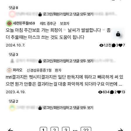
이름 그대로 증상이 계속 재발하는 질환이에요. 저의 병도 줄여서
댓글
8
RP라고 부르기도 하는데, 이곳 레어노트 게시판에서도 RP 환자분
안녕하세요 반갑습니다! 유튜브도 하신다니.. 넘 멋진분이시네요. 올려주신 소중한 글 하나하나 읽어보겠습니다. 앞으로 이 공간에서 소통하며 지내요 :)
로그인/회원가입하고 댓글 모두 보기
의 글을 본 적이 있어요. 근데 저와는 다른 질환이시더라구요! 글자
세련된푸들h59
레트 증후군
보호자
가 같은 RP라서 더 마음이 갔었는데 함께 꼭 이겨낼 수 있길 바라는
오늘 아침 주간보호 가는 희정이ᆢ 날씨가 쌀쌀합니다ᆢ 좀
마음이에요. 저의 병 증상으로는 전신 증상: 발열, 체중감소, 발진 귀:
더 추울때는 마스크 쓰는 것도 도움이 됩니다
3
귀통증, 청력저하, 중이염, 분비물, 어지럼증 코: 콧대의 연골 주저앉
2024. 10. 7.
1.2천
3
7
음(안장코), 코가 막히거나 딱지짐 근골격계: 크거나 작은 관절들의
양측성 염증, 관절염의 경우와 비슷한 통증과 부종 후두와 기도: 숨
댓글
3
쉬고 말하는 것이 어려워지고 지속적인 기침, 천명 심장: 심장의 판
갑자기 추워졌는데 다들 건강 조심하셔요! +자녀분 선글라스가 너무 멋지시네요. 보호자 분께서도 환절기 건강 조심하시길 바랍니다💪
로그인/회원가입하고 댓글 모두 보기
막에 이상 신장: 신장의 염증과 기능 이상 그 외 눈, 피부, 신경계 침
파라오
신경섬유종증 1형
환자
범 이러한 증상이 있는데, 저는 발열과 체중감소, 귀 변형 및 통증, 청
mri결과지든 펫시티결과지든 일단 판독지에 뭐라고 빼곡하게 써 있
력저하(난청), 어지럼증, 안장코, 코막힘 및 코통증, 관절 통증, 기도
으면 뭔가 안좋은 결과라는걸 대충 파악하게 되더라구요 이번에 판
연골 염증, 눈의 공막염 증상들을 겪어왔고, 여전히 귀와 코의 통증,
독지 좀 발급했는데 느꼈어요 저만 그런가요?? ㅋㅋㅋㅋ
2023. 4. 19.
634
2
13
난청, 어지럼증, 관절통증, 공막염이 계속해서 재발하고 있어요. 그
댓글
2
리고 기도연골의 염증으로 기도연골이 무너져 기관절개를 한 상태
그치만 반대로 넘 깨끗해도 의구심이 드는것 같아요 ㅎㅎ
로그인/회원가입하고 댓글 모두 보기
로 지내며, 좁아진 기도에 스텐트를 넣는 시술을 하여 스텐트에 살이
차오를 때마다 시술을 계속 받아오고 있습니다. 사실 희귀병도 희귀
병이지만 기관절개를 하고 지내다보니 매일 석션과 네블라이저를
1
2
3
22
하고, 목소리는 나오지만 작은 목소리인데다가 말을 많이 하면 무리