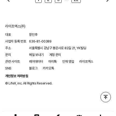
가 가서 불편한 점도 많아요. 하지만 이런 모습일지라도 저의 일상을
살아가고 있고 가끔 좌절하고 무너질 때도 있지만 이겨낼 수 있을거
라는 희망을 가지고 지내고 있습니다. 지금부터 진단 방랑과 관련한
저의 이야기를 시작해볼게요. 저의 투병기록과 일상을 남겨둔 블로
라이프엑스(주)
그와 유튜브가 있는데, 저의 기록이 궁금하신 분들은 한번 들러주세
대표
장민후
요! 블로그: 포레st / 오늘, 나의 이야기
사업자 등록 번호
636-81-00389
https://m.blog.naver.com/girl1389 유튜브: 포레st의 안녕한 하
주소
서울특별시 강남구 봉은사로 82길 21, YK빌딩
루 https://youtube.com/@forest_good_day
문의
메일 보내기
계정 문의
관련 사이트
레어데이터
마미톡
인재 영입
라이프엑스
SNS
블로그
카카오톡
개인정보 처리방침
© LifeX, inc. All Rights Reserved.