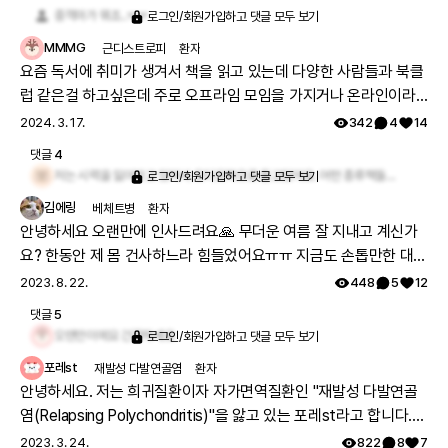
중꺽마가 뭐죠..ㅠㅠ
로그인/회원가입하고 댓글 모두 보기
MMMG
근디스트로피
환자
요즘 독서에 취미가 생겨서 책을 읽고 있는데 다양한 사람들과 북클
럽 같은걸 하고싶은데 주로 오프라임 모임을 가지거나 온라인이라
도 줌 같은 화상 프로그램으로 서로 토론하고 하더군요. 저는 사실
2024. 3. 17.
342
4
14
그정도 까지 바라지 않고 독서를 매개체로 서로 대화했으면 해서요.
댓글
4
몸이 점점 못움직이는 근육병이다 보니 제약이 많네요... ㅠㅠ
저는 시력을 잃어가고 있어서 오디오북으로 듣고있어요. 어떤 종류책들을 주로 읽나요??
로그인/회원가입하고 댓글 모두 보기
김에링
베체트병
환자
안녕하세요 오랜만에 인사드려요🙏 무더운 여름 잘 지내고 계신가
요? 한동안 제 몸 건사하느라 힘들었어요ㅠㅠ 지금도 손톱만한 대왕
구내염 3개+한여름감기로 열이 오르락내리락하는 와중이라 정신이
2023. 8. 22.
448
5
12
오락가락합니다ㅠㅠ 코로나는 아니라는데 감기가 왜이리 독한지 잘
댓글
5
안 나아지네요... 와중에 출근을 해야해서 더 힘든 것 같아요 오늘도
오랜만이에요 건강하세요
로그인/회원가입하고 댓글 모두 보기
사직서를 품고 출근했습니다😭 주변에 피해주지 않으려고 마스크
포레st
재발성 다발연골염
환자
를 쓰고왔는데 열이 나는지 제 숨이 뜨겁네요ㅜㅠ 오늘 하루도 화이
안녕하세요. 저는 희귀질환이자 자가면역질환인 "재발성 다발연골
팅입니다🤒
염(Relapsing Polychondritis)"을 앓고 있는 포레st라고 합니다.
제가 앓고 있는 이 병은 연골이 있는 곳이면 어디든 염증이 생기고,
2023. 3. 24.
822
8
7