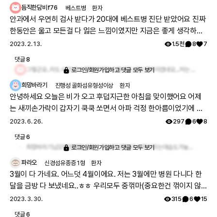
듬직한담비f76
베스트병
환자
전해서 사진에 별 모양 이모티콘 붙였어요ㅎㅎ 날이 많이 추
안과에서 우연히 검사 받다가 20대에 베스트병 진단 받았어요 진짜
워졌는데 감기도 독감도 코로나도 조심하세요 다들!!
한동안은 울고 모든걸 다 잃은 느낌이였지만 지금은 좋게 생각하려
고 노력중입니다 당장 시력을 잃지 않는다는점...그래서 더 많이 좋
2023. 2. 13.
1.5천
8
7
은거 보고 열심히 살려고 해요.. 저와같은 희귀난치병인 베스트병을
댓글
8
앓고계신 분들이 계시면 당연 속상하고 눈물만 나겠지만 볼수 있음
그렇군요..저도 시간내서 대전이지만 서울대로 내원 해봐야겠네요...저는 좌 우 둘 다 배스트병이에요 그리고 시력은 0.3이에요ㅠㅠ 이 병이 흔하지도 않고 찾아봐도 설명도 없고 어디 안과를 가야 좋은지에 대한 설명도 없어서 정말 더 막막하더라구요ㅠㅠ이렇게 래어노트를 통해 저와 같은 병명을 가진분을 알게되어 한 편으로 힘이 되기도 합니다 ㅎㅎ
로그인/회원가입하고 댓글 모두 보기
에 감사하며 생활하는건 어떨까요ㅎㅎ
희망바라기
진행성 골화섬유형성이상
환자
안녕하세요 오늘은 비가 오고 후덥지근한 아침을 맞이했어요 어제
는 새끼손가락이 갑자기 쿡쿡 쏘면서 아파 걱정 한아름이었기에 오
늘 하루는 어떨지 지켜봐야 합니다 지난번 가운데 손가락이 아프면
2023. 6. 26.
297
6
8
서 2번째 손가락도 아프더니 이제는 새끼손가락이네요 손이 무리
댓글
6
덜 받게 대체할 마우스를 찾아야할까봐요 앞으로도 글을 쓰려면 꼭
희망바라기님오랜만에뵙네요^^ 오늘부터장마가시작이라는데습도가높아져서영향을받으시는가봅니다아프지마시고무탈하시길기도하겠늡니다..
로그인/회원가입하고 댓글 모두 보기
필요한 부분입니다 여름 건강 조심하시고 즐거운 한주 보내세요
파라오
신경섬유종증 1형
환자
3월이 다 가네요. 어느덧 4월이에요. 저는 3월에만 병원 다니다 한
달을 금방 다 보냈네요..ㅎㅎ 우리모두 중꺾마(중요한건 꺾이지 않
는 마음) 정신으로 하루하루 열심히 버티며 살아봅시다!! 화이팅!!
2023. 3. 30.
315
6
15
댓글
6