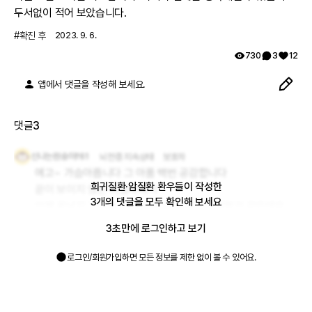
두서없이 적어 보았습니다.
#
확진 후
2023. 9. 6.
730
3
12
앱에서 댓글을 작성해 보세요.
댓글
3
신나는원숭이f61
뇌전증 지속상태
보호자
에고~ 가슴아픕니다 그 아품 백번 공감합니다 

희귀질환·암질환 환우들이 작성한
끝이 보이지 않는 터널속에서

3
개의 댓글
을 모두 확인해 보세요
언제 끝날지 기약할 수 없기에 더 힘들고 간절할것 같은데요 

전 너무 먼 미래를 생각하지 않고 그냥 오늘 하루 하루 함께할 
3초만에 로그인하고 보기
수 있음을 감사해 하고 행복하려고 노력하고 있습니다. 님도 
힘내시고 그러다보면 또 좋은 날이 올수도 있을것입니다.
로그인/회원가입하면 모든 정보를 제한 없이 볼 수 있어요.
2023. 9. 10.
대댓글
3