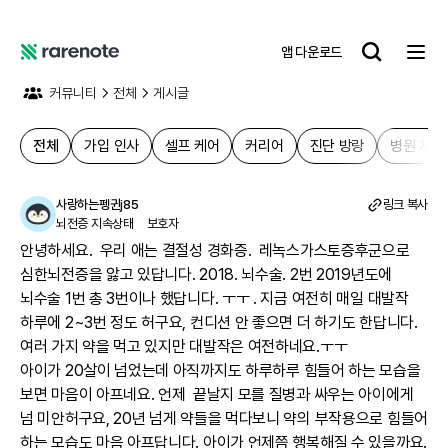
앱 다운로드
레
어
커뮤니티
전체
게시글
노
트
전체
가입 인사
셀프 케어
커리어
진단 방랑
병원 치료
사랑하는펭귄j85
링크 복사
뇌전증 지속상태
보호자
안녕하세요.  우리 애는 결절성 경화증.  레녹스가스토증후군으로 
심한뇌전증을 앓고 있답니다. 2018. 뇌수술. 2번 2019년도에 
뇌수술 1번 총 3번이나 했답니다. ㅜㅜ . 지금 여전히 매일 대발작 
하루에 2~3번 정도 허구요, 컨디션 안 좋으면 더 하기도 한답니다.

여러 가지 약을 먹고 있지만 대발작은 여전하네요.ㅜㅜ 

아이가 20살이 넘었는데 아직까지도 하루하루 힘들어 하는 모습을 
보면 마음이 아프네요. 언제  끝날지 모를 질병과 싸우는 아이에게 
넘 미안허구요, 20년 넘게 약들을 먹다보니 약의 부작용으로 힘들어 
하는 모습도 마음 아프답니다. 아이가 언제쯤 행복해질 수 있을까요. 