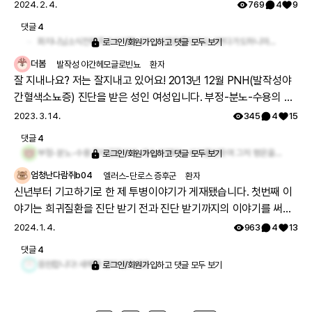
추워서 밖을 못나갔어요. 잘살고계세요?^^
2024. 2. 4.
769
4
9
댓글
4
화지니님소식전해주셔서기쁩니다^^건강은좋다가도나쁘다가도하니마음관리잘해봅시다힘내세요
로그인/회원가입하고 댓글 모두 보기
더봄
발작성 야간헤모글로빈뇨
환자
잘 지내나요? 저는 잘지내고 있어요! 2013년 12월 PNH(발작성야
간혈색소뇨증) 진단을 받은 성인 여성입니다. 부정-분노-수용의 단
계를 거치며 이제는 나의 일부로 인정하고 잘 다스리며 살고 있습니
2023. 3. 14.
345
4
15
다. 아프니까 포기하지 말고 하고 싶은거 하며 살아요 우리.
댓글
4
부정-분노-수용 갚이공감이여..계속 반복되는 싸이클안듯여 그저 평온을 기도하며 하루하루 살아가는것 같아여..힘 않나니 적응하며.....
로그인/회원가입하고 댓글 모두 보기
엄청난다람쥐b04
엘러스-단로스 증후군
환자
신년부터 기고하기로 한 제 투병이야기가 게재됐습니다. 첫번째 이
야기는 희귀질환을 진단 받기 전과 진단 받기까지의 이야기를 써봤
어요. 연재되는 기고인만큼 앞으로도 제 이야기는 계속됩니다.
2024. 1. 4.
963
4
13
https://www.koreahealthlog.com/news/articleView.html?
댓글
4
idxno=44370
응원합니다! 새해복 많이 받으세요
로그인/회원가입하고 댓글 모두 보기