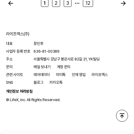
1
2
3
12
라이프엑스(주)
대표
장민후
사업자 등록 번호
636-81-00389
주소
서울특별시 강남구 봉은사로 82길 21, YK빌딩
문의
메일 보내기
계정 문의
관련 사이트
레어데이터
마미톡
인재 영입
라이프엑스
SNS
블로그
카카오톡
개인정보 처리방침
© LifeX, inc. All Rights Reserved.