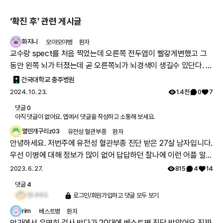
‘확진 후’
관련 게시글
화지니
모야모야병
환자
교수랑 spect를 처음 찍었는데 오른쪽 전두엽이 빨갛게변했고 그
동안 왼쪽 뇌가 터졌는데 곧 오른쪽뇌가 뇌경색이 생길수 있단다. 죽
을수있단다. 편안해 지고싶다. spect를 찍었는데 조영제넣는데 구
건국대학교 충주병원
역감때문에 찍을때 토 최대한 참고 찍었다. 지금은 조영제 는 다 오
2024. 10. 23.
1.4천
0
7
줌으로 나갔겠지 어지럼증보다 구역감이 너무심했다. 구역전 나는
댓글
0
꼭 신침이 격렬하게 나온다. 이제이걸로 구역질 하는걸 참을수있다.
아직 댓글이 없어요. 앱에서 댓글을 작성하고 소통해 보세요.
참고로 뇌사진은 1년전 입니다.
열띤개구리z03
유전성 혈관부종
환자
안녕하세요. 저번주에 유전성 혈관부종 진단 받은 27살 남자입니다.
우선 이병에 대해 정보가 많이 없어 답답하던 찰나에 이런 어플 알게
되서 좋네요 ㅎㅎ 다름아니라 저는 애초에 배아픈거 설사로 병원 방
2023. 6. 27.
815
4
14
문했고 부종 증상은 입술, 얼굴 눈주위 살짝 있고 별로 없습니다. 현
댓글
4
재도 복통은 그냥 항상 달고 사는 것 같아요. 그리고 더워지는 날씨
힘내세요
로그인/회원가입하고 댓글 모두 보기
와 스트레스 때문인건지 최근 어지럼증이 심하고 근육통처럼 몸이
rim
베스트병
환자
너무 피곤한 느낌이 심한데 이와 같은 증세 있으신분들도 계신가
안과에서 우연히 검사 받다가 20대에 베스트병 진단 받았어요 진짜