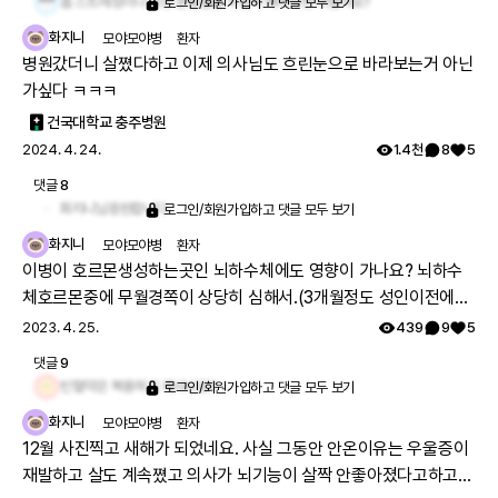
흠 스트레칭이나 작은 운동들을 꾸준히 해주시면 어떨까요?
로그인/회원가입하고 댓글 모두 보기
화지니
모야모야병
환자
병원갔더니 살쪘다하고 이제 의사님도 흐린눈으로 바라보는거 아닌
가싶다 ㅋㅋㅋ
건국대학교 충주병원
2024. 4. 24.
1.4천
8
5
댓글
8
화지니님응원합니다
로그인/회원가입하고 댓글 모두 보기
화지니
모야모야병
환자
이병이 호르몬생성하는곳인 뇌하수체에도 영향이 가나요? 뇌하수
체호르몬중에 무월경쪽이 상당히 심해서.(3개월정도 성인이전에는
제일긴기간이 6~9개월. 여성의학과에선 당시 배란장애의심) 그렇
2023. 4. 25.
439
9
5
다고 호르몬제(피임약)를 먹기에는 혈관이 막혀가고 뇌경색이고 여
댓글
9
러 상태가 좋지않으니 문제고...크흠...
빈혈약은 복용하고 계시나요?
로그인/회원가입하고 댓글 모두 보기
화지니
모야모야병
환자
12월 사진찍고 새해가 되었네요. 사실 그동안 안온이유는 우울증이
재발하고 살도 계속쪘고 의사가 뇌기능이 살짝 안좋아졌다고하고