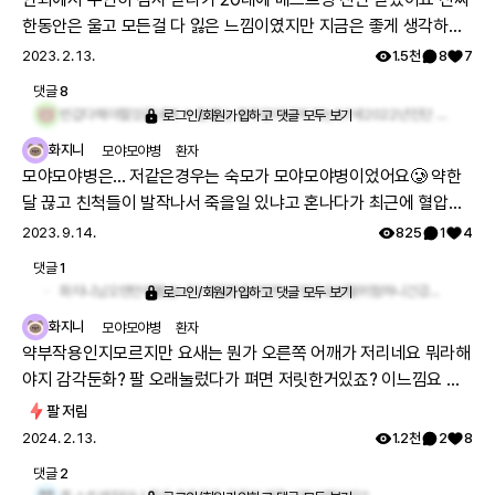
요??
한동안은 울고 모든걸 다 잃은 느낌이였지만 지금은 좋게 생각하려
고 노력중입니다 당장 시력을 잃지 않는다는점...그래서 더 많이 좋
2023. 2. 13.
1.5천
8
7
은거 보고 열심히 살려고 해요.. 저와같은 희귀난치병인 베스트병을
댓글
8
앓고계신 분들이 계시면 당연 속상하고 눈물만 나겠지만 볼수 있음
반갑다해야할것같네여 ㅋ 첨 뵙는 환우분이네여 저는57세2022년진단 이제 6개월도채..진단받으신지는 얼마나? 전 열성유전자 돌연변이라는데 rim께서는??지금 상태가어떠하신지?전 아직 신생혈관없써 4/10진료외엔~질문이 많네여 ㅋ 아직 감정이 오르락내리락.답글 주심 저는 감사하갰네여 동지를 만난것같아~~ㅠ 병원은 어찌??
로그인/회원가입하고 댓글 모두 보기
에 감사하며 생활하는건 어떨까요ㅎㅎ
화지니
모야모야병
환자
모야모야병은... 저같은경우는 숙모가 모야모야병이었어요🥲 약한
달 끊고 친척들이 발작나서 죽을일 있냐고 혼나다가 최근에 혈압재
고 먹었습니다 당연히 약은 다안먹어서 몸은 난리났고... 의사님도
2023. 9. 14.
825
1
4
오죽해서 그냥 혈압약 까지 먹었어요🤣 모야는 너무 이차성 병이 너
댓글
1
무커요~ 혈압,당뇨,빈혈도 있으니까 근데 저도 의문의 철결핍성빈
화지니님오랜만에뵙습니다 약을한동안안드셨었군요빈혈위험하니건강잘챙기시기바랍니다..
로그인/회원가입하고 댓글 모두 보기
혈이 있는데 동종환자분들중에 철수치 낮으신분 계신가요...? 이참
화지니
모야모야병
환자
에 저도 빈혈약이라도 먹어야겠어요😇
약부작용인지모르지만 요새는 뭔가 오른쪽 어깨가 저리네요 뭐라해
야지 감각둔화? 팔 오래눌렀다가 펴면 저릿한거있죠? 이느낌요 평
소에도 왼쪽으로자는데 오른쪽 오십견부분?그쪽이 매일 조금씩 저
팔 저림
려요 ㅋㅋ
2024. 2. 13.
1.2천
2
8
댓글
2