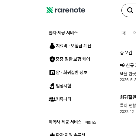
레
어
노
환자 제공 서비스
전체
트
치료비 ∙ 보험금 계산
총
2
건
중증 질환 보험 케어
📢 신
암 · 희귀질환 정보
택을 한곳
정책
2026. 5. 3
' 
임상시험
희귀질환
커뮤니티
특히 연합
2022. 12. 
지원, 국
소식을 전
제약사 제공 서비스
환자 지원 솔루션