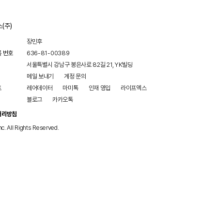
(주)
장민후
록 번호
636-81-00389
서울특별시 강남구 봉은사로 82길 21, YK빌딩
메일 보내기
계정 문의
트
레어데이터
마미톡
인재 영입
라이프엑스
블로그
카카오톡
처리방침
nc. All Rights Reserved.