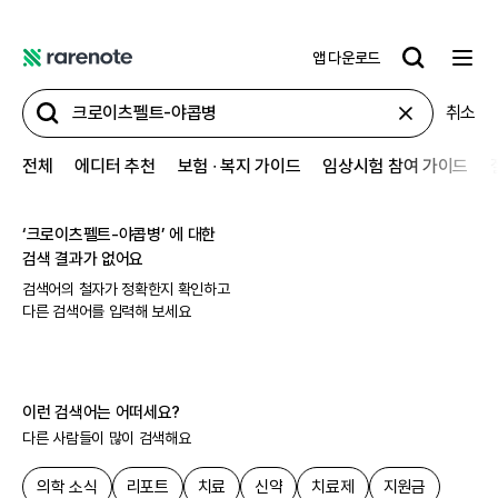
앱 다운로드
레
어
취소
노
트
전체
에디터 추천
보험 ∙ 복지 가이드
임상시험 참여 가이드
‘
크로이츠펠트-야콥병
’ 에 대한
검색 결과가 없어요
검색어의 철자가 정확한지 확인하고
다른 검색어를 입력해 보세요
이런 검색어는 어떠세요?
다른 사람들이 많이 검색해요
의학 소식
리포트
치료
신약
치료제
지원금