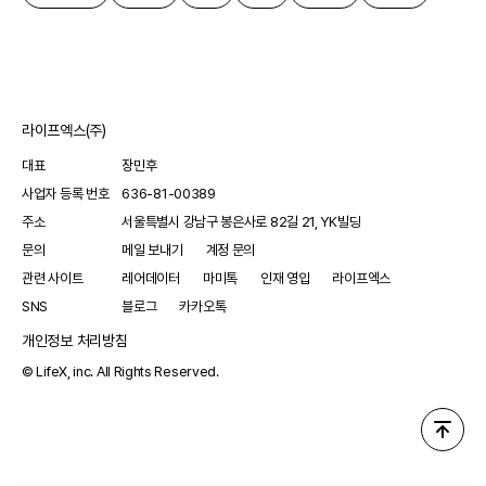
라이프엑스(주)
대표
장민후
사업자 등록 번호
636-81-00389
주소
서울특별시 강남구 봉은사로 82길 21, YK빌딩
문의
메일 보내기
계정 문의
관련 사이트
레어데이터
마미톡
인재 영입
라이프엑스
SNS
블로그
카카오톡
개인정보 처리방침
© LifeX, inc. All Rights Reserved.