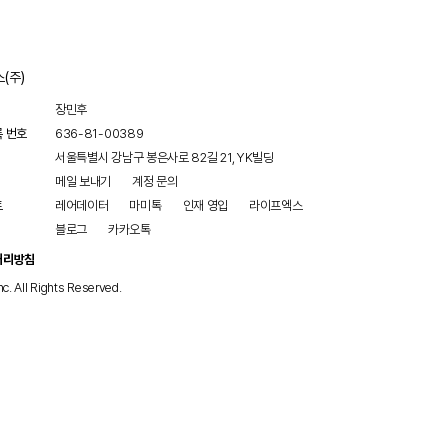
(주)
장민후
록 번호
636-81-00389
서울특별시 강남구 봉은사로 82길 21, YK빌딩
메일 보내기
계정 문의
트
레어데이터
마미톡
인재 영입
라이프엑스
블로그
카카오톡
처리방침
nc. All Rights Reserved.