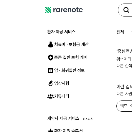
레
어
노
환자 제공 서비스
전체
트
치료비 ∙ 보험금 계산
‘
중심핵
중증 질환 보험 케어
검색어의
다른 검
암 · 희귀질환 정보
임상시험
이런 검
다른 사
커뮤니티
의학 
제약사 제공 서비스
환자 지원 솔루션