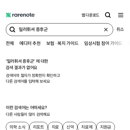
앱 다운로드
레
어
취소
노
트
전체
에디터 추천
보험 ∙ 복지 가이드
임상시험 참여 가이드
‘
밀러휘셔 증후군
’ 에 대한
검색 결과가 없어요
검색어의 철자가 정확한지 확인하고
다른 검색어를 입력해 보세요
이런 검색어는 어떠세요?
다른 사람들이 많이 검색해요
의학 소식
리포트
치료
신약
치료제
지원금