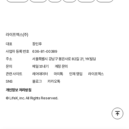
라이프엑스(주)
대표
장민후
사업자 등록 번호
636-81-00389
주소
서울특별시 강남구 봉은사로 82길 21, YK빌딩
문의
메일 보내기
계정 문의
관련 사이트
레어데이터
마미톡
인재 영입
라이프엑스
SNS
블로그
카카오톡
개인정보 처리방침
© LifeX, inc. All Rights Reserved.