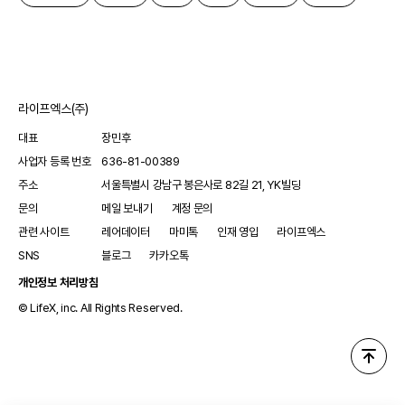
라이프엑스(주)
대표
장민후
사업자 등록 번호
636-81-00389
주소
서울특별시 강남구 봉은사로 82길 21, YK빌딩
문의
메일 보내기
계정 문의
관련 사이트
레어데이터
마미톡
인재 영입
라이프엑스
SNS
블로그
카카오톡
개인정보 처리방침
© LifeX, inc. All Rights Reserved.