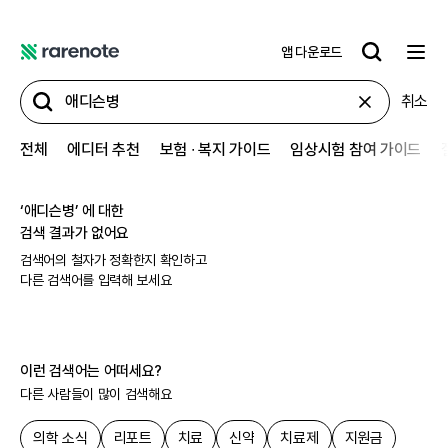
앱 다운로드
레
어
취소
노
트
전체
에디터 추천
보험 ∙ 복지 가이드
임상시험 참여 가이드
‘
애디슨병
’ 에 대한
검색 결과가 없어요
검색어의 철자가 정확한지 확인하고
다른 검색어를 입력해 보세요
이런 검색어는 어떠세요?
다른 사람들이 많이 검색해요
의학 소식
리포트
치료
신약
치료제
지원금