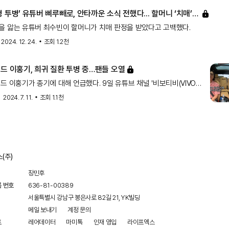
 투병’ 유튜버 삐루빼로, 안타까운 소식 전했다... 할머니 ‘치매’
 앓는 유튜버 최수빈이 할머니가 치매 판정을 받았다고 고백했다.
2024. 12. 24.
조회
1.2천
드 이홍기, 희귀 질환 투병 중…팬들 오열
드 이홍기가 종기에 대해 언급했다. 9일 유튜브 채널 '비보티비(VIVO
는 '원조 아이돌 밴드 이홍기랑 한 차로 가'란 제목의 영상이 게재됐다.
2024. 7. 11.
조회
1.1천
이홍기는 차를 타고 예술의 전당으로 향했다. 송은이는 "스케줄을 하이
(주)
장민후
록 번호
636-81-00389
서울특별시 강남구 봉은사로 82길 21, YK빌딩
메일 보내기
계정 문의
트
레어데이터
마미톡
인재 영입
라이프엑스