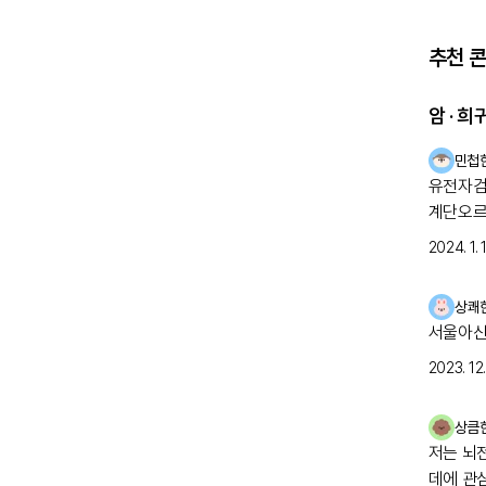
추천 
암 · 
민첩
유전자검사로
계단오르
점을 빼고는 힘들
2024. 1. 
보았으나
지내다가
상쾌
검사를 
서울아산
케이스가 있
고 지방병원
2023. 12. 
뒤, 오
기다려보
상큼
저는 뇌
데에 관