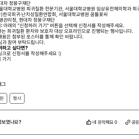
대차 정몽구재단
울대학교병원 희귀질환 전문기관, 서울대학교병원 임상유전체의학과 희
(사)한국희귀·난치성질환연합회, 서울대학교병원 꿈틀꽃씨
병관리청, 현대차 정몽구재단
:
아래의 "신청하러 가기" 버튼을 선택해 신청서를 작성해주세요.
행사는 희귀질환 환자와 보호자 대상 오프라인으로 진행되는 행사입니다.
내용은 첨부된 포스터를 통해 확인 바랍니다.
심과 참여 부탁드립니다.
여하고 싶다면?
링크로 신청서를 작성해주세요 :)
 가기
태그
지원
행사
정보였나요?
네 유익해요 0
공