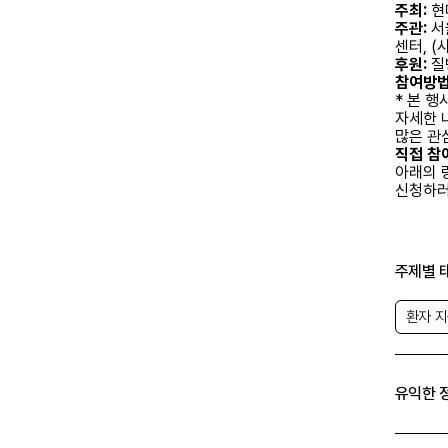
주최:
현
주관:
서
센터, 
후원:
질
참여방법
* 본 
자세한 
많은 관
직접 참
아래의 
신청하러
주제별 
환자 
유익한 