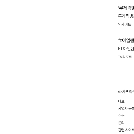
수밖에
‘루게릭병
판정
루게릭병을
인사이트
ft아일랜
FT아일랜
TV)'에
TV리포트
송은이와 
라이프엑스
대표
사업자 등
주소
문의
관련 사이