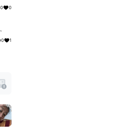
0
0
~
0
1