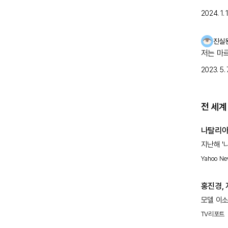
2024. 1. 1
진실
저는 마
2023. 5. 7
전 세계
나탈리아
지난해 '
자신의 이
Yahoo N
홍진경, 
('소라와
모델 이소
26일 첫
TV리포트
시련과 고