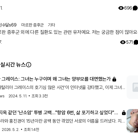
1.
696
된수달s69
마르판 증후군
기타
르판 증후군 외에 다른 질환도 있는 관련 유저예요. 저는 궁금한 점이 많아요
.
571
 실시간 뉴스
 그레이스: 그녀는 누구이며 왜 그녀는 양부모를 대면했는가
나탈리아 그레이스의 호기심 많은 사건'이 인터넷을 강타했고, 이제 그녀가
야기를 하고 있습니다.
ews
2024. 5. 11.
조회
3.3천
지옥 같던 '난소암' 투병 고백…"항암 6번, 삶 포기하고 싶었다"
 진경')
라와 홍진경이 15년이란 공백 동안 겪었던 서로의 아픔을 드러냈다. 지난
 방송된 MBC '소라와 진경'에서 두 사람은 연예계 생활 도중 겪었던
2026. 5. 2.
조회
1.4천
통을 솔직하게 털어놨다. 이날 방송에서 홍진경은 이소라와 멀어질