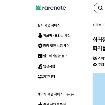
레
어
노
전체 희귀
환자 제공 서비스
트
치료비 ∙ 보험금 계산
희귀질
중증 질환 보험 케어
희귀
암 · 희귀질환 정보
레어
조회
임상시험
커뮤니티
제약사 제공 서비스
환자 지원 솔루션