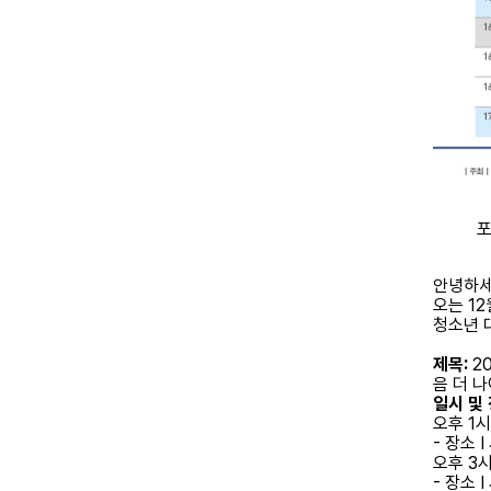
포
안녕하세
오는 1
청소년 
제목:
2
음 더 나
일시 및 
오후 1시
- 장소
오후 3시
- 장소