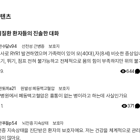
콘텐츠
희귀질환 환자들의 진솔한 대화
한수달v94
선천성 근병증
보호자
 RYR1 발견하였으며 가족력이 있어 모(40대),자(8세) 비슷한 증상입니다.
기, 뛰기, 점프 전혀 불가능하고 전체적으로 몸의 힘이 부족하지만 위의 
지만 일상생활 가능합니다. 모의 유아시절인 35년전 서울대병원 진료를
19.
644
 그당시에는 아킬레스건이 짧아서 그런거라고 운동 열심히 하라는 답을 듣
 출산후 첫째아이도 같은 증상으로 서울대병원 방문하여 근육병의심으로 
한토끼a21
원발성 폐동맥고혈압
보호자
하였으나 정확한 이유는 찾지 못했고 국내에는 없는 유형이며 다른나라에도
병원에서 폐동맥고혈압은 흉통이 없는 병이라고 하는데 사실인가요
나 알아보기로 하고 주기적으로 외래만 다녔습니다. 그렇게 아이가 7세가 되
에서 ryr1 발견하였고 드디어 모자 모두 최종진단 받았어요. 이 글 작성후 한달
1.
371
늘 서울대 외래에 가서 말씀드리니 아니라고, 잘못된 검사결과라고 찾고 있
자고 하십니다 ㅠㅠ
한푸들p54
뇌전증 지속상태
보호자
전증 지속상태을 진단받은 환자의 보호자예요. 저는 건강을 체계적으로 관
심이 많아요.