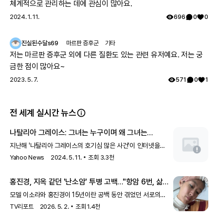
체계적으로 관리하는 데에 관심이 많아요.
니 기다려보자고 하십니다 ㅠㅠ
2024. 1. 11.
696
0
0
진실된수달s69
마르판 증후군
기타
저는 마르판 증후군 외에 다른 질환도 있는 관련 유저예요. 저는 궁
금한 점이 많아요~
2023. 5. 7.
571
0
1
전 세계 실시간 뉴스
나탈리아 그레이스: 그녀는 누구이며 왜 그녀는
양부모를 대면했는가
지난해 '나탈리아 그레이스의 호기심 많은 사건'이 인터넷을
강타했고, 이제 그녀가 자신의 이야기를 하고 있습니다.
Yahoo News
2024. 5. 11.
조회
3.3천
홍진경, 지옥 같던 '난소암' 투병 고백…"항암 6번, 삶
포기하고 싶었다" ('소라와 진경')
모델 이소라와 홍진경이 15년이란 공백 동안 겪었던 서로의
아픔을 드러냈다. 지난 26일 첫 방송된 MBC '소라와 진경'에서
TV리포트
2026. 5. 2.
조회
1.4천
두 사람은 연예계 생활 도중 겪었던 시련과 고통을 솔직하게