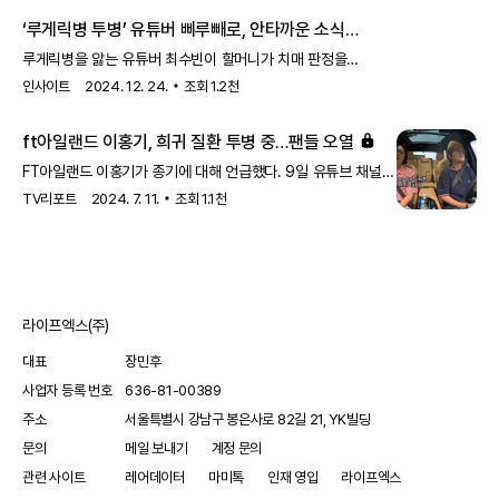
털어놨다. 이날 방송에서 홍진경은 이소라와 멀어질 수밖에
‘루게릭병 투병’ 유튜버 삐루빼로, 안타까운 소식
전했다... 할머니 ‘치매’ 판정
루게릭병을 앓는 유튜버 최수빈이 할머니가 치매 판정을
받았다고 고백했다.
인사이트
2024. 12. 24.
조회
1.2천
ft아일랜드 이홍기, 희귀 질환 투병 중…팬들 오열
FT아일랜드 이홍기가 종기에 대해 언급했다. 9일 유튜브 채널
'비보티비(VIVO TV)'에는 '원조 아이돌 밴드 이홍기랑 한 차로
TV리포트
2024. 7. 11.
조회
1.1천
가'란 제목의 영상이 게재됐다. 송은이와 이홍기는 차를 타고
예술의 전당으로 향했다. 송은이는 "스케줄을 하이
라이프엑스(주)
대표
장민후
사업자 등록 번호
636-81-00389
주소
서울특별시 강남구 봉은사로 82길 21, YK빌딩
문의
메일 보내기
계정 문의
관련 사이트
레어데이터
마미톡
인재 영입
라이프엑스