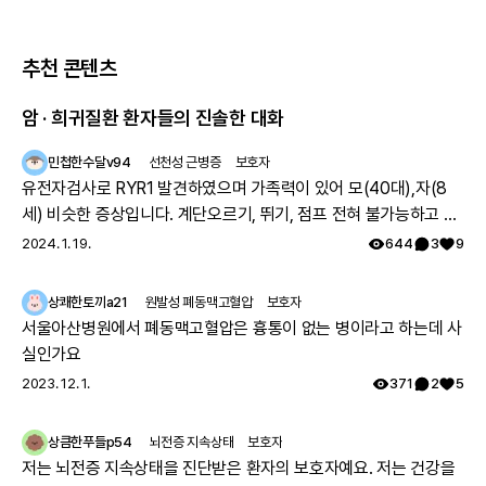
추천 콘텐츠
암 · 희귀질환 환자들의 진솔한 대화
민첩한수달v94
선천성 근병증
보호자
유전자검사로 RYR1 발견하였으며 가족력이 있어 모(40대),자(8
세) 비슷한 증상입니다. 계단오르기, 뛰기, 점프 전혀 불가능하고 전
체적으로 몸의 힘이 부족하지만 위의 불가능한점을 빼고는 힘들지
2024. 1. 19.
644
3
9
만 일상생활 가능합니다. 모의 유아시절인 35년전 서울대병원 진료
를 보았으나 그당시에는 아킬레스건이 짧아서 그런거라고 운동 열
상쾌한토끼a21
원발성 폐동맥고혈압
보호자
심히 하라는 답을 듣고 쭉 지내다가 출산후 첫째아이도 같은 증상으
서울아산병원에서 폐동맥고혈압은 흉통이 없는 병이라고 하는데 사
로 서울대병원 방문하여 근육병의심으로 여러 검사를 하였으나 정
실인가요
확한 이유는 찾지 못했고 국내에는 없는 유형이며 다른나라에도 같
2023. 12. 1.
371
2
5
은 케이스가 있나 알아보기로 하고 주기적으로 외래만 다녔습니다.
그렇게 아이가 7세가 되고 지방병원에서 ryr1 발견하였고 드디어 모
상큼한푸들p54
뇌전증 지속상태
보호자
자 모두 최종진단 받았어요. 이 글 작성후 한달뒤, 오늘 서울대 외래
저는 뇌전증 지속상태을 진단받은 환자의 보호자예요. 저는 건강을
에 가서 말씀드리니 아니라고, 잘못된 검사결과라고 찾고 있는중이