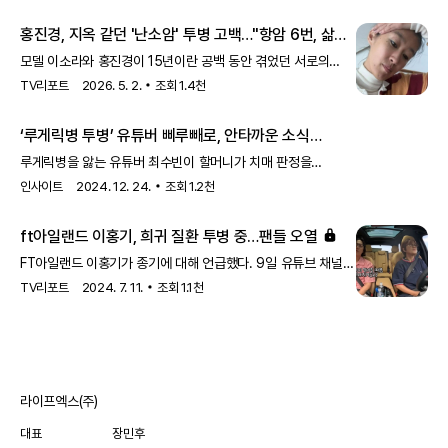
자 모두 최종진단 받았어요. 이 글 작성후 한달뒤, 오늘 서울대 외래
홍진경, 지옥 같던 '난소암' 투병 고백…"항암 6번, 삶
에 가서 말씀드리니 아니라고, 잘못된 검사결과라고 찾고 있는중이
포기하고 싶었다" ('소라와 진경')
니 기다려보자고 하십니다 ㅠㅠ
모델 이소라와 홍진경이 15년이란 공백 동안 겪었던 서로의
아픔을 드러냈다. 지난 26일 첫 방송된 MBC '소라와 진경'에서
TV리포트
2026. 5. 2.
조회
1.4천
두 사람은 연예계 생활 도중 겪었던 시련과 고통을 솔직하게
털어놨다. 이날 방송에서 홍진경은 이소라와 멀어질 수밖에
‘루게릭병 투병’ 유튜버 삐루빼로, 안타까운 소식
전했다... 할머니 ‘치매’ 판정
루게릭병을 앓는 유튜버 최수빈이 할머니가 치매 판정을
받았다고 고백했다.
인사이트
2024. 12. 24.
조회
1.2천
ft아일랜드 이홍기, 희귀 질환 투병 중…팬들 오열
FT아일랜드 이홍기가 종기에 대해 언급했다. 9일 유튜브 채널
'비보티비(VIVO TV)'에는 '원조 아이돌 밴드 이홍기랑 한 차로
TV리포트
2024. 7. 11.
조회
1.1천
가'란 제목의 영상이 게재됐다. 송은이와 이홍기는 차를 타고
예술의 전당으로 향했다. 송은이는 "스케줄을 하이
라이프엑스(주)
대표
장민후