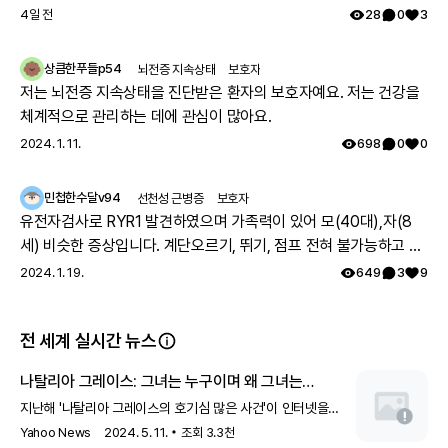
4일 전
28
0
3
참고 문헌
식품의약품안전처. (2015). 임상시험 전에 꼭 확인하세요!.
식품의약품안전처. 임상시험 대상자 권리 및 보호. (2021).
상큼한푸들p54
뇌전증 지속상태
보호자
저는 뇌전증 지속상태을 진단받은 환자의 보호자예요. 저는 건강을
체계적으로 관리하는 데에 관심이 많아요.
2024. 1. 11.
698
0
0
민첩한수달v94
선천성 근병증
보호자
유전자검사로 RYR1 발견하였으며 가족력이 있어 모(40대),자(8
세) 비슷한 증상입니다. 계단오르기, 뛰기, 점프 전혀 불가능하고 전
체적으로 몸의 힘이 부족하지만 위의 불가능한점을 빼고는 힘들지
2024. 1. 19.
649
3
9
만 일상생활 가능합니다. 모의 유아시절인 35년전 서울대병원 진료
를 보았으나 그당시에는 아킬레스건이 짧아서 그런거라고 운동 열
전 세계 실시간 뉴스
심히 하라는 답을 듣고 쭉 지내다가 출산후 첫째아이도 같은 증상으
로 서울대병원 방문하여 근육병의심으로 여러 검사를 하였으나 정
나탈리아 그레이스: 그녀는 누구이며 왜 그녀는
확한 이유는 찾지 못했고 국내에는 없는 유형이며 다른나라에도 같
양부모를 대면했는가
지난해 '나탈리아 그레이스의 호기심 많은 사건'이 인터넷을
은 케이스가 있나 알아보기로 하고 주기적으로 외래만 다녔습니다.
강타했고, 이제 그녀가 자신의 이야기를 하고 있습니다.
Yahoo News
2024. 5. 11.
조회
3.3천
그렇게 아이가 7세가 되고 지방병원에서 ryr1 발견하였고 드디어 모