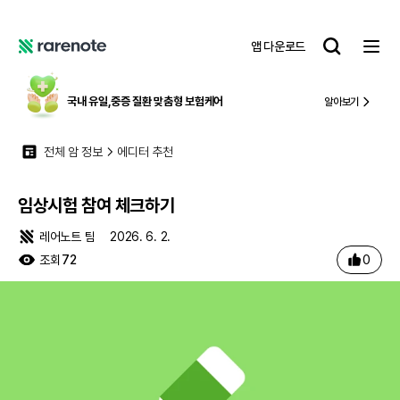
임상시험 참여 체크하기
레
앱 다운로드
어
레
노
어
트
노
국내 유일,
중증 질환 맞춤형 보험케어
알아보기
트
전체 암 정보
에디터 추천
임상시험 참여 체크하기
레어노트 팀
2026. 6. 2.
0
조회
72