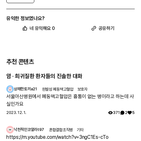
유익한 정보였나요?
네 유익해요 0
공유하기
추천 콘텐츠
암 · 희귀질환 환자들의 진솔한 대화
상쾌한토끼a21
원발성 폐동맥고혈압
보호자
서울아산병원에서 폐동맥고혈압은 흉통이 없는 병이라고 하는데 사
실인가요
2023. 12. 1.
371
2
5
낙천적인코알라t97
혼합결합조직병
기타
https://m.youtube.com/watch?v=3ngC1Es-cTo