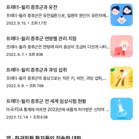
프래더-윌리 증후군과 유전
프래더-윌리 증후군은 유전질환으로, 질환의 원인이 유전자에
있으면서 다음 세대에게도 영향을 미칠 수 있는데요. 이번
2022. 9. 15.
조회
1.7천
시간에는 프래더-윌리 증후
프래더-윌리 증후군 연령별 관리 지침
프래더-윌리 증후군은 연령에 따라 증상이 조금씩 다르게 나타나
그에 맞는 관리가 필요한데요. 이번 시간에는 주요 증상과 함께
2022. 9. 7.
조회
808
연령별 평가 항
프래더-윌리 증후군과 과잉 섭취
프래더-윌리 증후군의 증상으로는 작은 키, 비만, 과잉 섭취,
근긴장 저하증, 생식샘 기능 저하증, 지적 장애 등이 있고, 이는
2022. 9. 8.
조회
769
환자마다 또
프래더-윌리 증후군 전 세계 임상시험 현황
미국 FDA 통계에 따르면 2022년에 새롭게 허가받은 신약의 약
20%가 희귀질환 치료제라고 해요. 전 세계에서 진행되고 있는
2023. 12. 14.
조회
638
수많은 임상시
암 · 희귀질환 환자들의 진솔한 대화