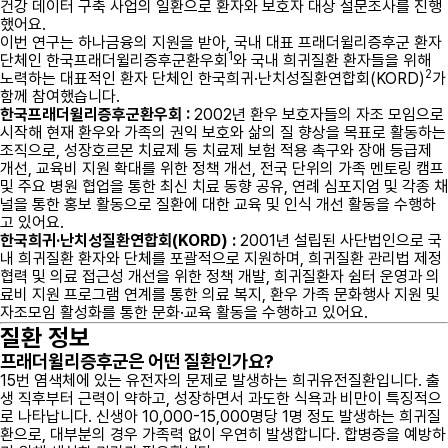
건강 데이터 구축 사업의 일환으로 환자와 보호자 대상 설문조사를 진행
했어요.
이번 연구는 하나금융의 지원을 받아, 국내 대표 프래더윌리증후군 환자
1
단체인 한국프래더윌리증후군환우회
와 국내 희귀질환 환자들을 위해
2
노력하는 대표적인 환자 단체인 한국희귀·난치성질환연합회(KORD)
가
함께 참여했습니다.
한국프래더윌리증후군환우회 :
2002년 환우 보호자들의 자조 모임으로
시작해 현재 환우와 가족의 권익 보호와 삶의 질 향상을 목표로 활동하는
조직으로, 성장호르몬 치료제 등 치료제 보험 적용 촉구와 장애 등급제
개선, 교육비 지원 확대를 위한 정책 개선, 전국 단위의 가족 멘토링 캠프
및 주요 병원 협업을 통한 최신 치료 동향 공유, 연례 심포지엄 및 각종 채
널을 통한 홍보 활동으로 질환에 대한 교육 및 인식 개선 활동을 수행하
고 있어요.
한국희귀·난치성질환연합회(KORD) :
2001년 설립된 사단법인으로 국
내 희귀질환 환자와 단체를 포괄적으로 지원하며, 희귀질환 관리법 제정
협력 및 의료 접근성 개선을 위한 정책 개발, 희귀질환자 쉼터 운영과 의
료비 지원 프로그램 연계를 통한 의료 복지, 환우 가족 문화행사 지원 및
자조모임 활성화를 통한 문화·교육 활동을 수행하고 있어요.
질환 정보
프래더윌리증후군은 어떤 질환인가요?
15번 염색체에 있는 유전자의 문제로 발생하는 희귀유전질환입니다. 출
생 직후부터 근력이 약하고, 성장하면서 과도한 식욕과 비만이 특징적으
로 나타납니다. 신생아 10,000-15,000명당 1명 정도 발생하는 희귀질
환으로, 대부분의 경우 가족력 없이 우연히 발생합니다. 합병증을 예방하