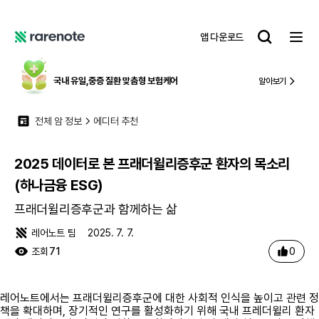
2025 데이터로 본 프래더윌리증후군 환자의 목소리 (하나금융 ESG)
레
앱 다운로드
어
레
노
어
트
노
국내 유일,
중증 질환 맞춤형 보험케어
알아보기
트
전체 암 정보
에디터 추천
2025 데이터로 본 프래더윌리증후군 환자의 목소리
(하나금융 ESG)
프래더윌리증후군과 함께하는 삶
레어노트 팀
2025. 7. 7.
0
조회
71
레어노트에서는 프래더윌리증후군에 대한 사회적 인식을 높이고 관련 정
책을 확대하며, 장기적인 연구를 활성화하기 위해 국내 프레더윌리 환자