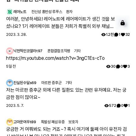
레어노트
전신성 홍반성 루푸스
환자
여러분, 안녕하세요! 레어노트에 레어메이트가 생긴 것을 보
셨나요? 1기 레어메이트 분들은 저희가 특별히 외부 채널에
서 투병기를 상세하게 올려주시는 분들을 모셔 왔는데요. 이
2023. 3. 28.
1.2천
1
32
분들과 함께 활동하실 레어메이트 2기를 모시고자 합니다.
아래 구글 폼을 통해 신청해 주시면, 별도 안내 사항을 보내
낙천적인코알라t97
혼합결합조직병
기타
드리겠습니다. 많은 관심과 참여 부탁드립니다. ➡️ 레어메이
https://m.youtube.com/watch?v=3ngC1Es-cTo
트 사전 신청하기:
5일 전
30
0
3
https://forms.gle/o4ETPdsTwgAc38jz8 Q. 레어메이
트가 되면 어떤 혜택이 있을까요? - 내가 쓴 게시글이 맨 위
진실된수달s69
마르판 증후군
기타
추천 게시글 영역에 올라가 더 많은 분들이 볼 수 있습니다.
저는 마르판 증후군 외에 다른 질환도 있는 관련 유저예요. 저는 궁
- 레어메이트 배지를 부여받아 보다 영향력 있는 회원이 될
금한 점이 많아요~
수 있습니다. - 왕성한 활동을 기대하는 마음으로 레어노트
2023. 5. 7.
572
0
1
굿즈를 드립니다. - 내가 작성한 건강 설문이 다른 환자를 위
한 주요한 통계 자료로 이용됩니다. - 추첨을 통해 내 사연이
레어노트에 소개됩니다. Q. 레어메이트란 무엇이고, 어떤 활
고마운여우t89
특발성 폐섬유증
보호자
동을 하게 될까요? - 레어메이트는 레어노트를 대표해 커뮤
궁금한 거 여쭤봐도 되는 거죠~? 혹시 여기에 둘째 아이 유전자 검
니티 생태계를 만들고 활동하는 회원입니다. - 내가 겪은 치