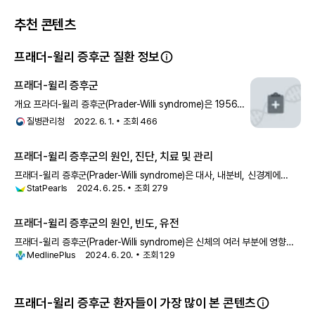
추천 콘텐츠
프래더-윌리 증후군 질환 정보
프래더-윌리 증후군
개요 프라더-윌리 증후군(Prader-Willi syndrome)은 1956년
Prader, Labhart, Willi에 의해 처음 보고된 유전
질병관리청
2022. 6. 1.
조회
466
프래더-윌리 증후군의 원인, 진단, 치료 및 관리
프래더-윌리 증후군(Prader-Willi syndrome)은 대사, 내분비, 신경계에
StatPearls
2024. 6. 25.
조회
279
영향을 미치는 드물고 복잡한 유전적 상태입니다. 비만의
프래더-윌리 증후군의 원인, 빈도, 유전
프래더-윌리 증후군(Prader-Willi syndrome)은 신체의 여러 부분에 영향을
MedlinePlus
2024. 6. 20.
조회
129
미치는 복잡한 유전적 상태입니다. 유아기에는 약한 근육
프래더-윌리 증후군 환자들이 가장 많이 본 콘텐츠