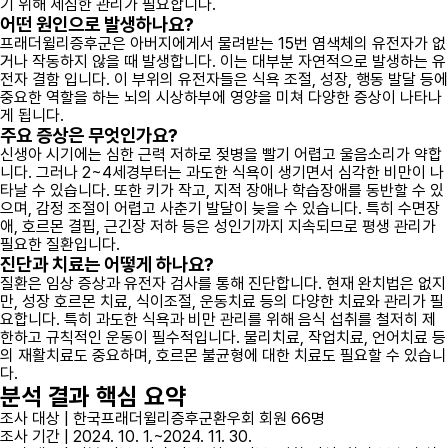
기 위해 세심한 관리가 필요합니다.
어떤 원인으로 발생하나요?
프래더윌리증후군은 아버지에게서 물려받는 15번 염색체의 유전자가 없
거나 작동하지 않을 때 발생합니다. 이는 대부분 자연적으로 발생하는 유
전자 결함 입니다. 이 부위의 유전자들은 식욕 조절, 성장, 행동 발달 등에
중요한 역할을 하는 뇌의 시상하부에 영양을 미쳐 다양한 증상이 나타나
게 됩니다.
주요 증상은 무엇인가요?
신생아 시기에는 심한 근력 저하로 젖병을 빨기 어렵고 울음소리가 약합
니다. 그러나 2~4세경부터는 과도한 식욕이 생기면서 심각한 비만이 나
타날 수 있습니다. 또한 키가 작고, 지적 장애나 학습장애를 동반할 수 있
으며, 감정 조절이 어렵고 사춘기 발달이 늦을 수 있습니다. 특히 수면장
애, 호르몬 결핍, 근긴장 저하 등은 성인기까지 지속되므로 평생 관리가
필요한 질환입니다.
진단과 치료는 어떻게 하나요?
질환은 임상 증상과 유전자 검사를 통해 진단합니다. 현재 완치법은 없지
만, 성장 호르몬 치료, 식이조절, 운동치료 등의 다양한 치료와 관리가 필
요합니다. 특히 과도한 식욕과 비만 관리를 위해 음식 섭취를 철저히 제
한하고 규칙적인 운동이 필수적입니다. 물리치료, 작업치료, 언어치료 등
의 재활치료도 중요하며, 호르몬 불균형에 대한 치료도 필요할 수 있습니
다.
분석 결과 핵심 요약
조사 대상 | 한국프래더윌리증후군환우회 회원 66명
조사 기간 | 2024. 10. 1.~2024. 11. 30.