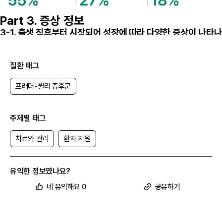
Part 3. 증상 정보
3-1. 출생 직후부터 시작되어 성장에 따라 다양한 증상이 나타나
요
프래더윌리증후군은 출생 직후부터 증상이 나타나는 유전질환으로, 초기
에는 수유 곤란(78%), 근력 저하 (64%), 비정상적 울음(59%) 등이 첫
질환 태그
증상으로 나타나요.
성장하면서는 인지·언어 발달 지연과 비만이 주요 문제로 부각되며, 특히
프래더-윌리 증후군
보호자들은 발달 지연과 함께 아이의 비만과 비정상적 식욕 증가를 가장
힘든 증상으로 꼽았어요. 이러한 식욕 문제는 단순한 체중 관리를 넘어
강박적 행동, 공격적 행동 등 행동 문제로도 이어질 수 있어요.
따라서 프래더윌리증후군 환자에게는 연령대별 특성을 고려한
맞춤형 치
주제별 태그
료와 관리
가 필요하며, 환자뿐만 아니라 가족 전체를 위한 교육과 지원
프로그램도 함께 제공되어야 해요.
치료와 관리
환자 지원
유익한 정보였나요?
네 유익해요 0
공유하기