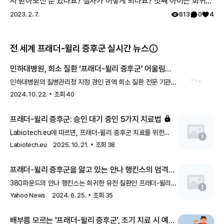
사 받아보신 분 있나요? 절차가 어떻게 되나요? 첫째 아이는 희귀질
료 경험을 공유해 다른 레어노트 회원들의 귀감이 됩니다. -
환 진단받았고, 당시에 애기 아빠랑 저랑 유전자 검사했는데 돌연변
2023. 2. 7.
613
0
4
내가 습득한 희귀질환 정보와 노하우 등을 공유하고, 보다
이라고 하시더라구요.. 둘째 임신했는데 유전은 안 된다지만 워낙에
건강한 커뮤니티를 만드는 데 앞장섭니다. - 내 건강을 꾸준
걱정스러워서리.. 다들 몇주차에 무슨 검사하셨나요? 도움 좀 주심
히 기록하고 체계적으로 관리합니다. 레어메이트에 관해 궁
전 세계 프래더-윌리 증후군 실시간 뉴스
감사하겠습니다.
금한 점이 있다면 무엇이든 댓글로 남겨주세요! 감사합니다.
인하대병원, 희소 질환 ‘프래더-윌리 증후군’ 어울림
교실 열어
인하대병원의 질병관리청 지정 경인 권역 희소 질환 전문 기관이
Part 4. 치료 정보
지난 18일 오전 병원 예방교육실에서 프래...
2024. 10. 22.
조회
40
4-1. 치료는 여러가지 접근법이 복합적으로 사용돼요
치료는 발달 및 재활 치료, 식단관리, 약물 및 성장 호르몬 사용이 중심이
프래더-윌리 증후군: 승인 대기 중인 5가지 치료법
되어요. 55%의 환자가 성장 지연으로 인해 성장호르몬을 사용했으며,
주의력 결핍 및 충동 조절과 같은 행동적 문제에 대처하기 위한 약물 사
Labiotech.eu에 따르면, 프래더-윌리 증후군 치료를 위한
용도 많았어요. 이는 환자의 신체적 증상뿐만 아니라 행동 및 정서적 측
5가지 기대되는 치료법이 승인 대기 중입니다. 이 치료법들은
Labiotech.eu
2025. 10. 21.
조회
38
면에서도 전문적 관리가 필요한 질환임을 보여줍니다.
증후군 환자들의 삶의 질을 향상시키기 위해 개발되었습니다.
프래더-윌리 증후군을 앓고 있는 안나 행킨스의 엄격한
식단
380파운드의 안나 행킨스는 희귀한 유전 질환인 프래더-윌리
증후군(PWS)을 앓고 있습니다. 이 질환은 배고픔을 조절하는
Yahoo News
2024. 6. 25.
조회
35
시상하부의 기능 장애로 특징지어집니다. 행킨스는 하루
900칼로리만 섭취하는 매우 엄격한 식단을 따르고 있습니다.
배부름 모르는 '프래더-윌리 증후군', 조기 치료 시 예후