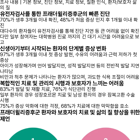
조사 내용 | 기본 정보, 진단 정보, 치료 정보, 질환 인식, 환자/보호자 삶
의 질
유전자검사를 통한 프래더윌리증후군의 빠른 진단
70%가 생후 3개월 이내 확진, 48%가 처음 증상 인지 후 1개월 이내 확
진
대다수의 환자들이 유전자검사를 통해 진단 지연 등 큰 어려움 없이 확진
다만 일부 참여자는 대학병원 진료 까지의 긴 대기 시간을 어려움으로 보
고
신생아기부터 시작되는 환자의 단계별 증상 변화
97%가 생후 3개월 이내 첫 증상 발현, 수유의 어려움과 근력 저하가 첫
증상
아이가 성장해가며 언어 발달지연, 성적 발달지연 등의 전반적 발달 지연
나타남
비만과 척추 문제가 나타나는 환자가 많으며, 과도한 식욕 조절이 어려움
복합적인 치료 및 관리의 시행과 보호자가 느끼는 어려움
83%가 발달 및 재활 치료, 76%가 식단관리 진행
일부 환자의 경우 성장호르몬 치료 및 남성 환자의 경우 잠복고환 수술
시행
75%가 증상 악화에 대한 걱정, 68%가 치료에 대한 막막함을 호소
프래더윌리증후군 환자와 보호자의 치료 및 삶의 질 향상을 위한
제언