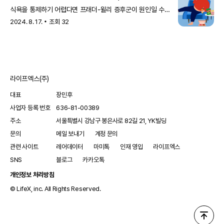
좋아
식욕을 통제하기 어렵다면 프래더-윌리 증후군이 원인일 수
있다. Blueastro/게티이미지뱅크 제공. 유전성 희귀질환인
2024. 8. 17.
조회
32
&lsquo;프래더-윌리 증후군&rsquo;이 있는 사람은 아무리
먹어도 배부름을 느끼지 못한다. 아이가 음식에 대한...
라이프엑스(주)
대표
장민후
사업자 등록 번호
636-81-00389
주소
서울특별시 강남구 봉은사로 82길 21, YK빌딩
문의
메일 보내기
계정 문의
관련 사이트
레어데이터
마미톡
인재 영입
라이프엑스
SNS
블로그
카카오톡
개인정보 처리방침
© LifeX, inc. All Rights Reserved.